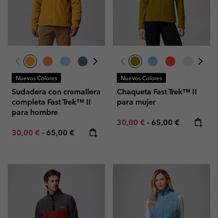
Nuevos Colores
Nuevos Colores
Sudadera con cremallera
Chaqueta Fast Trek™ II
completa Fast Trek™ II
para mujer
para hombre
Minimum sale price:
Maximum price:
30,00 €
-
65,00 €
Minimum sale price:
Maximum price:
30,00 €
-
65,00 €