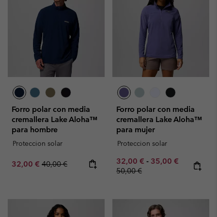
Forro polar con media
Forro polar con media
cremallera Lake Aloha™
cremallera Lake Aloha™
para hombre
para mujer
Proteccion solar
Proteccion solar
Minimum sale price:
Maximum sale pric
Regular pr
32,00 €
-
35,00 €
Sale price:
Regular price:
32,00 €
40,00 €
50,00 €