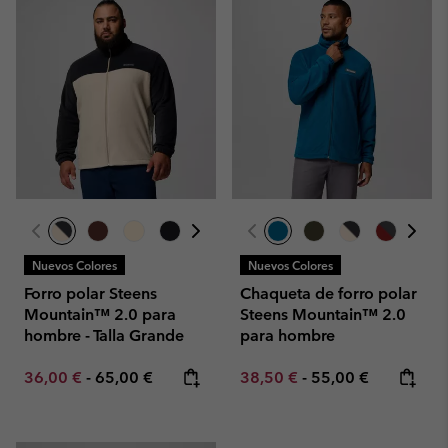
Nuevos Colores
Nuevos Colores
Forro polar Steens
Chaqueta de forro polar
Mountain™ 2.0 para
Steens Mountain™ 2.0
hombre - Talla Grande
para hombre
Minimum sale price:
Maximum price:
Minimum sale price:
Maximum price:
36,00 €
-
65,00 €
38,50 €
-
55,00 €