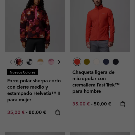
Chaqueta ligera de
Nuevos Colores
micropolar con
Forro polar sherpa corto
cremallera Fast Trek™
con cierre medio y
para hombre
estampado Helvetia™ II
para mujer
Minimum sale price:
Maximum price:
35,00 €
-
50,00 €
Minimum sale price:
Maximum price:
35,00 €
-
80,00 €