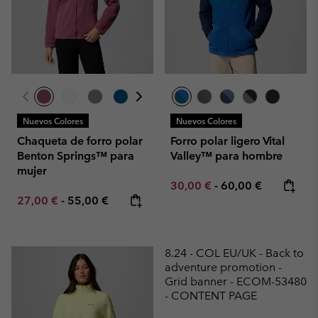
Nuevos Colores
Nuevos Colores
Chaqueta de forro polar
Forro polar ligero Vital
Benton Springs™ para
Valley™ para hombre
mujer
Minimum sale price:
Maximum price:
30,00 €
-
60,00 €
Minimum sale price:
Maximum price:
27,00 €
-
55,00 €
8.24 - COL EU/UK - Back to
adventure promotion -
Grid banner - ECOM-53480
- CONTENT PAGE