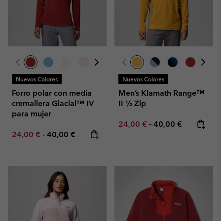
Nuevos Colores
Nuevos Colores
Forro polar con media
Men’s Klamath Range™
cremallera Glacial™ IV
II ½ Zip
para mujer
Minimum sale price:
Maximum price:
24,00 €
-
40,00 €
Minimum sale price:
Maximum price:
24,00 €
-
40,00 €