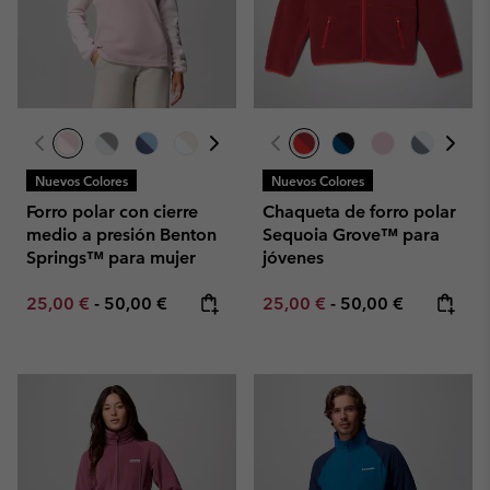
Nuevos Colores
Nuevos Colores
Forro polar con cierre
Chaqueta de forro polar
medio a presión Benton
Sequoia Grove™ para
Springs™ para mujer
jóvenes
Minimum sale price:
Maximum price:
Minimum sale price:
Maximum price:
25,00 €
-
50,00 €
25,00 €
-
50,00 €