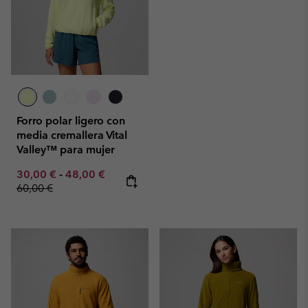
Forro polar ligero con
media cremallera Vital
Valley™ para mujer
Minimum sale price:
Maximum sale price:
Regular price:
30,00 €
-
48,00 €
60,00 €