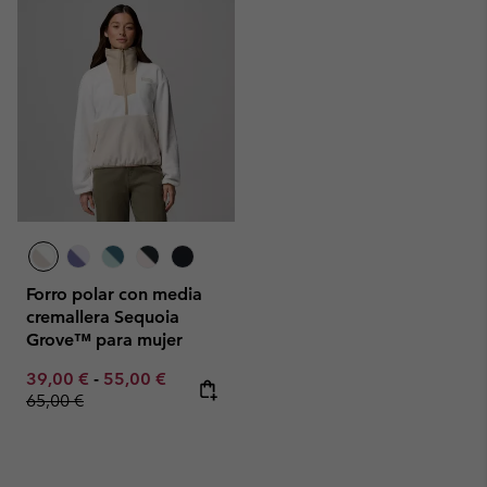
Forro polar con media
cremallera Sequoia
Grove™ para mujer
Minimum sale price:
Maximum sale price:
Regular price:
39,00 €
-
55,00 €
65,00 €