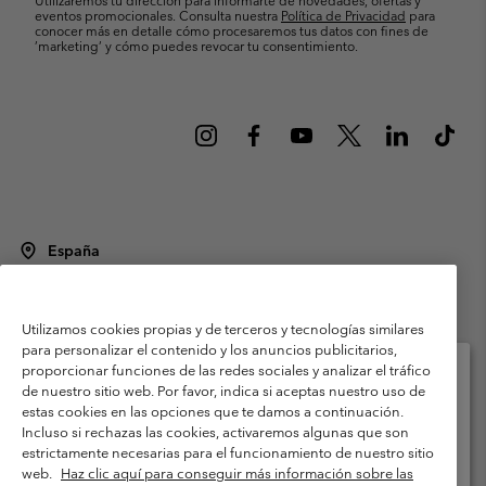
Utilizaremos tu dirección para informarte de novedades, ofertas y
eventos promocionales. Consulta nuestra
Política de Privacidad
para
conocer más en detalle cómo procesaremos tus datos con fines de
’marketing’ y cómo puedes revocar tu consentimiento.
España
©
2026
Columbia Sportswear Spain S.L.U. Avenida del Doctor Arce, 14,
28002 Madrid, España. Todos los derechos reservados.
Utilizamos cookies propias y de terceros y tecnologías similares
Condiciones de uso
Terminos de Venta
Garantía
para personalizar el contenido y los anuncios publicitarios,
Política de Privacidad
proporcionar funciones de las redes sociales y analizar el tráfico
de nuestro sitio web. Por favor, indica si aceptas nuestro uso de
Términos y condiciones del programa de miembros
estas cookies en las opciones que te damos a continuación.
Selecciona tu país e idioma envío
Incluso si rechazas las cookies, activaremos algunas que son
Términos De Uso Del Contenido Generado Por Los Usuarios
Compras en línea disponibles
estrictamente necesarias para el funcionamiento de nuestro sitio
Impressum
Cookies
Public CBCR
web.
Haz clic aquí para conseguir más información sobre las