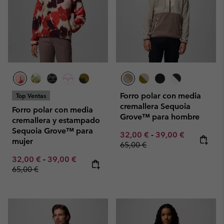
Forro polar con media
Top Ventas
cremallera Sequoia
Forro polar con media
Grove™ para hombre
cremallera y estampado
Sequoia Grove™ para
Minimum sale price:
Maximum sale pric
Regular pr
32,00 €
-
39,00 €
mujer
65,00 €
Minimum sale price:
Maximum sale price:
Regular price:
32,00 €
-
39,00 €
65,00 €