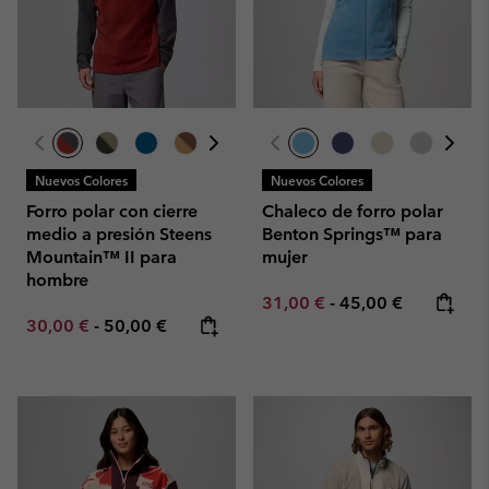
Nuevos Colores
Nuevos Colores
Forro polar con cierre
Chaleco de forro polar
medio a presión Steens
Benton Springs™ para
Mountain™ II para
mujer
hombre
Minimum sale price:
Maximum price:
31,00 €
-
45,00 €
Minimum sale price:
Maximum price:
30,00 €
-
50,00 €