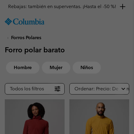
Consigue un 10 % de descuento
SKIP
Columbia
TO
Sportswear
CONTENT
Forros Polares
SKIP
TO
Forro polar barato
MAIN
NAV
SKIP
Hombre
Mujer
Niños
TO
SEARCH
Todos los filtros
Ordenar: Precio: De meno