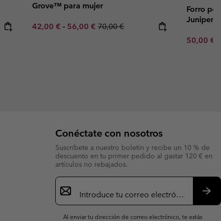
Grove™ para mujer
Forro pol
Juniper 
Minimum sale price:
Maximum sale price:
Regular price:
42,00 €
-
56,00 €
70,00 €
Minimum s
50,00 €
Conéctate con nosotros
Suscríbete a nuestro boletín y recibe un 10 % de
descuento en tu primer pedido al gastar 120 € en
artículos no rebajados.
Suscripción
de
correo
Susc
electrónico
Al enviar tu dirección de correo electrónico, te estás