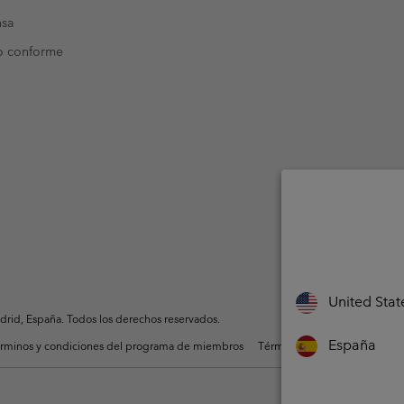
nsa
o conforme
United Stat
rid, España. Todos los derechos reservados.
España
rminos y condiciones del programa de miembros
Términos De Uso Del Conteni