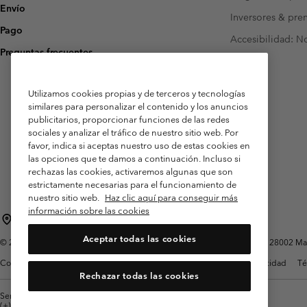
Envío
Inversores & pre
Pago
Accesibilidad: N
Preguntas frecuentes
Utilizamos cookies propias y de terceros y tecnologías
similares para personalizar el contenido y los anuncios
publicitarios, proporcionar funciones de las redes
sociales y analizar el tráfico de nuestro sitio web. Por
favor, indica si aceptas nuestro uso de estas cookies en
las opciones que te damos a continuación. Incluso si
rechazas las cookies, activaremos algunas que son
estrictamente necesarias para el funcionamiento de
nuestro sitio web.
Haz clic aquí para conseguir más
información sobre las cookies
España
Aceptar todas las cookies
©
2026
Columbia Sportswear Spain S.L.U. Avenida del Doctor Arce, 14, 28002 Mad
Condiciones de uso
Terminos de Venta
Garantía
Política de Privacidad
Té
Rechazar todas las cookies
Servicio al cliente: Lu. - Vi. de 9:00 a 13:00 y de 14:00 a 18:00
(+)34919015933