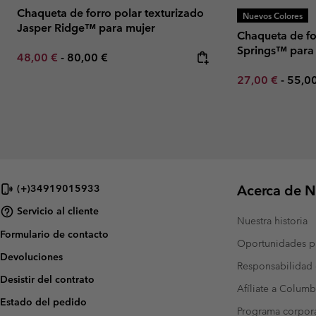
Chaqueta de forro polar texturizado
Nuevos Colores
Jasper Ridge™ para mujer
Chaqueta de fo
Springs™ para
Minimum sale price:
Maximum price:
48,00 €
-
80,00 €
Minimum sale p
Maxi
27,00 €
-
55,0
Acerca de N
(+)34919015933
Servicio al cliente
Nuestra historia
Formulario de contacto
Oportunidades pr
Devoluciones
Responsabilidad 
Desistir del contrato
Afíliate a Columb
Estado del pedido
Programa corpora