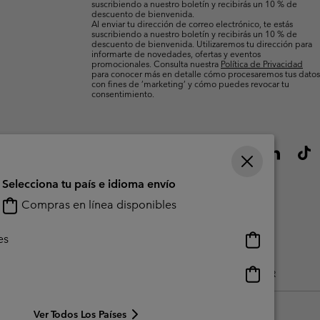
suscribiendo a nuestro boletín y recibirás un 10 % de
descuento de bienvenida.
Al enviar tu dirección de correo electrónico, te estás
suscribiendo a nuestro boletín y recibirás un 10 % de
descuento de bienvenida. Utilizaremos tu dirección para
informarte de novedades, ofertas y eventos
promocionales. Consulta nuestra
Política de Privacidad
para conocer más en detalle cómo procesaremos tus datos
con fines de ’marketing’ y cómo puedes revocar tu
consentimiento.
Selecciona tu país e idioma envío
Compras en línea disponibles
Compras
es
en
línea
Compras
do Generado Por Los Usuarios
Impressum
Cookies
Public CBCR
disponibles
en
línea
Ver Todos Los Países
disponibles