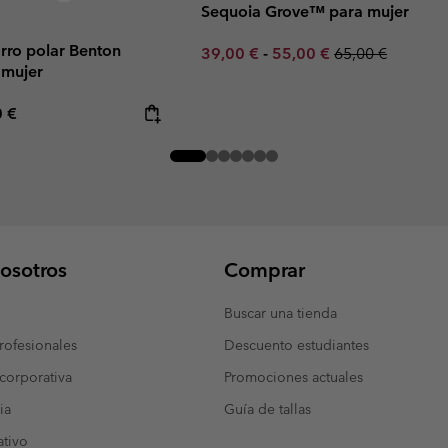
Sequoia Grove™ para mujer
rro polar Benton
Minimum sale price:
Maximum sale price:
Regular price:
39,00 €
-
55,00 €
65,00 €
 mujer
rice:
mum price:
0 €
osotros
Comprar
Buscar una tienda
ofesionales
Descuento estudiantes
corporativa
Promociones actuales
ia
Guía de tallas
tivo