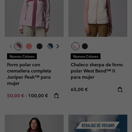
Nuevos Colores
Nuevos Colores
Forro polar con
Chaleco sherpa de forro
cremallera completa
polar West Bend™ II
Juniper Peak™ para
para mujer
mujer
Regular price:
65,00 €
Minimum sale price:
Maximum price:
50,00 €
-
100,00 €
Summer Sale