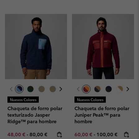
Nuevos Colores
Nuevos Colores
Chaqueta de forro polar
Chaqueta de forro polar
texturizado Jasper
Juniper Peak™ para
Ridge™ para hombre
hombre
Minimum sale price:
Maximum price:
Minimum sale price:
Maximum price:
48,00 €
-
80,00 €
60,00 €
-
100,00 €