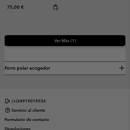
Regular price:
75,00 €
Ver Más (1)
—
Forro polar acogedor
(+)34919015933
Servicio al cliente
Formulario de contacto
Devoluciones