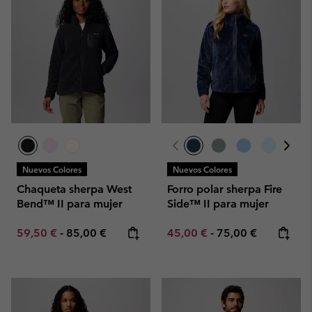
Nuevos Colores
Nuevos Colores
Chaqueta sherpa West
Forro polar sherpa Fire
Bend™ II para mujer
Side™ II para mujer
Minimum sale price:
Maximum price:
Minimum sale price:
Maximum price:
59,50 €
-
85,00 €
45,00 €
-
75,00 €