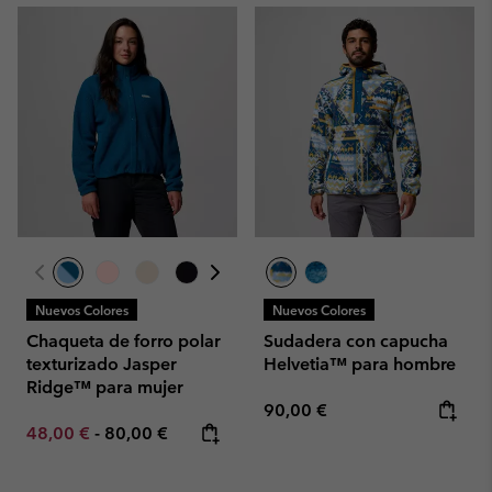
Nuevos Colores
Nuevos Colores
Chaqueta de forro polar
Sudadera con capucha
texturizado Jasper
Helvetia™ para hombre
Ridge™ para mujer
Regular price:
90,00 €
Minimum sale price:
Maximum price:
48,00 €
-
80,00 €