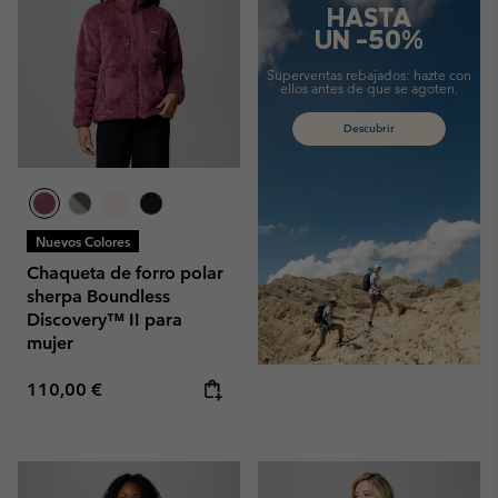
HASTA
UN -50%
Superventas rebajados:
hazte con
ellos antes de que se agoten.
Descubrir
Nuevos Colores
Chaqueta de forro polar
sherpa Boundless
Discovery™ II para
mujer
Regular price:
110,00 €