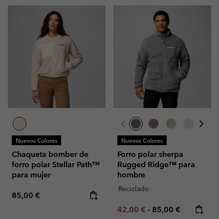
Nuevos Colores
Nuevos Colores
Chaqueta bomber de
Forro polar sherpa
forro polar Stellar Path™
Rugged Ridge™ para
para mujer
hombre
Reciclado
Regular price:
85,00 €
Minimum sale price:
Maximum price:
42,00 €
-
85,00 €