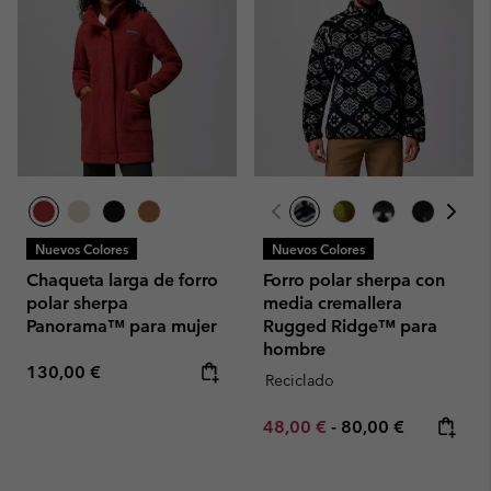
Nuevos Colores
Nuevos Colores
Chaqueta larga de forro
Forro polar sherpa con
polar sherpa
media cremallera
Panorama™ para mujer
Rugged Ridge™ para
hombre
Regular price:
130,00 €
Reciclado
Minimum sale price:
Maximum price:
48,00 €
-
80,00 €