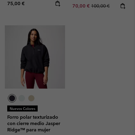
Regular price:
75,00 €
Sale price:
Regular price:
70,00 €
100,00 €
Nuevos Colores
Forro polar texturizado
con cierre medio Jasper
Ridge™ para mujer