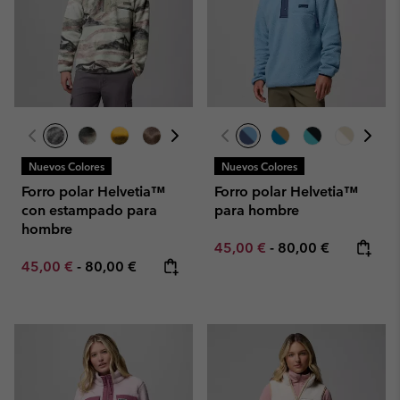
Nuevos Colores
Nuevos Colores
Forro polar Helvetia™
Forro polar Helvetia™
con estampado para
para hombre
hombre
Minimum sale price:
Maximum price:
45,00 €
-
80,00 €
Minimum sale price:
Maximum price:
45,00 €
-
80,00 €