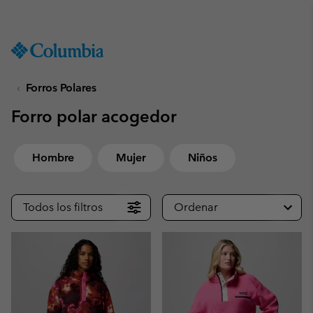
Consigue un 10 % de descuento
SKIP
Columbia
TO
Sportswear
CONTENT
Forros Polares
SKIP
TO
Forro polar acogedor
MAIN
NAV
SKIP
Hombre
Mujer
Niños
TO
SEARCH
Todos los filtros
Ordenar