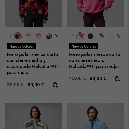
Nuevos Colores
Nuevos Colores
Forro polar sherpa corto
Forro polar sherpa corto
con cierre medio y
con cierre medio
estampado Helvetia™ II
Helvetia™ II para mujer
para mujer
Minimum sale price:
Maximum price:
42,00 €
-
80,00 €
Minimum sale price:
Maximum price:
35,00 €
-
80,00 €