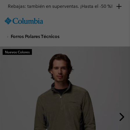
Rebajas: también en superventas. ¡Hasta el -50 %!
SKIP
Columbia
TO
Sportswear
CONTENT
Forros Polares Técnicos
SKIP
TO
MAIN
Nuevos Colores
NAV
SKIP
TO
SEARCH