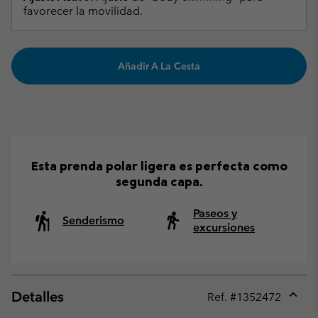
favorecer la movilidad.
Añadir A La Cesta
Esta prenda polar ligera es perfecta como
segunda capa.
Paseos y
Senderismo
excursiones
Detalles
Ref. #
1352472
Expan