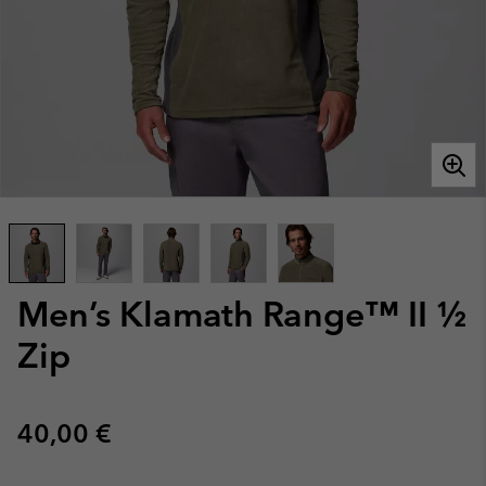
Men’s Klamath Range™ II ½
Zip
Regular price:
40,00 €