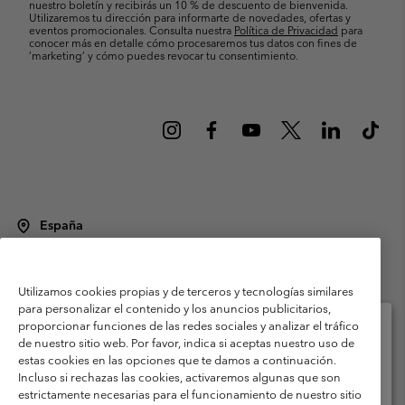
nuestro boletín y recibirás un 10 % de descuento de bienvenida.
Utilizaremos tu dirección para informarte de novedades, ofertas y
eventos promocionales. Consulta nuestra
Política de Privacidad
para
conocer más en detalle cómo procesaremos tus datos con fines de
’marketing’ y cómo puedes revocar tu consentimiento.
España
©
2026
Columbia Sportswear Spain S.L.U. Avenida del Doctor Arce, 14,
28002 Madrid, España. Todos los derechos reservados.
Utilizamos cookies propias y de terceros y tecnologías similares
Condiciones de uso
Terminos de Venta
Garantía
para personalizar el contenido y los anuncios publicitarios,
Política de Privacidad
proporcionar funciones de las redes sociales y analizar el tráfico
de nuestro sitio web. Por favor, indica si aceptas nuestro uso de
Términos y condiciones del programa de miembros
estas cookies en las opciones que te damos a continuación.
Selecciona tu país e idioma envío
Incluso si rechazas las cookies, activaremos algunas que son
Términos De Uso Del Contenido Generado Por Los Usuarios
Compras en línea disponibles
estrictamente necesarias para el funcionamiento de nuestro sitio