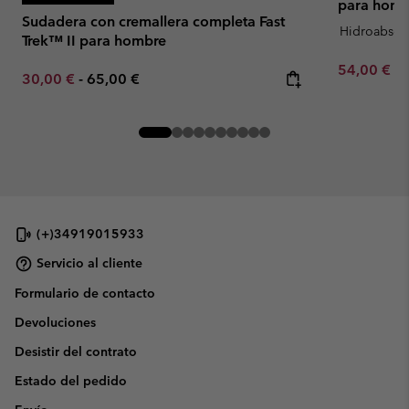
para homb
Sudadera con cremallera completa Fast
Hidroabsor
Trek™ II para hombre
Minimum sa
54,00 €
-
Minimum sale price:
Maximum price:
30,00 €
-
65,00 €
(+)34919015933
Servicio al cliente
Formulario de contacto
Devoluciones
Desistir del contrato
Estado del pedido