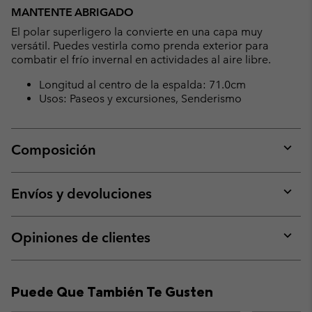
or
MANTENTE ABRIGADO
collap
El polar superligero la convierte en una capa muy
sectio
versátil. Puedes vestirla como prenda exterior para
combatir el frío invernal en actividades al aire libre.
Longitud al centro de la espalda: 71.0cm
Usos: Paseos y excursiones, Senderismo
Composición
Expan
or
collap
Envíos y devoluciones
sectio
Expan
or
collap
Opiniones de clientes
sectio
Expan
or
collap
Puede Que También Te Gusten
sectio