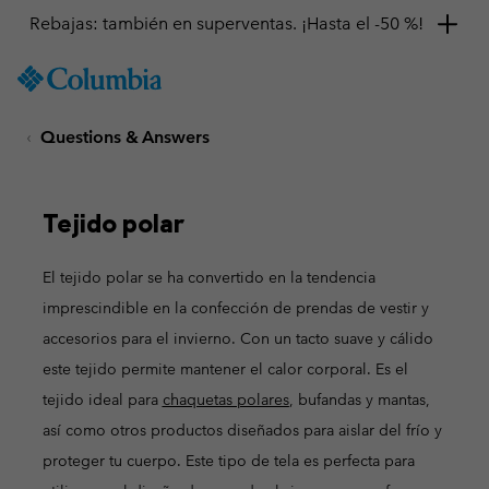
Rebajas: también en superventas. ¡Hasta el -50 %!
SKIP
Columbia
TO
Sportswear
CONTENT
Questions & Answers
SKIP
TO
MAIN
NAV
Tejido polar
SKIP
TO
El tejido polar se ha convertido en la tendencia
SEARCH
imprescindible en la confección de prendas de vestir y
accesorios para el invierno. Con un tacto suave y cálido
este tejido permite mantener el calor corporal. Es el
tejido ideal para
chaquetas polares
, bufandas y mantas,
así como otros productos diseñados para aislar del frío y
proteger tu cuerpo. Este tipo de tela es perfecta para