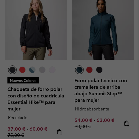
Forro polar técnico con
Nuevos Colores
cremallera de arriba
Chaqueta de forro polar
abajo Summit Step™
con diseño de cuadrícula
para mujer
Essential Hike™ para
mujer
Hidroabsorbente
Reciclado
Minimum sale price:
Maximum sale pric
Regular pr
54,00 €
-
63,00 €
90,00 €
Minimum sale price:
Maximum sale price:
Regular price:
37,00 €
-
60,00 €
75,00 €