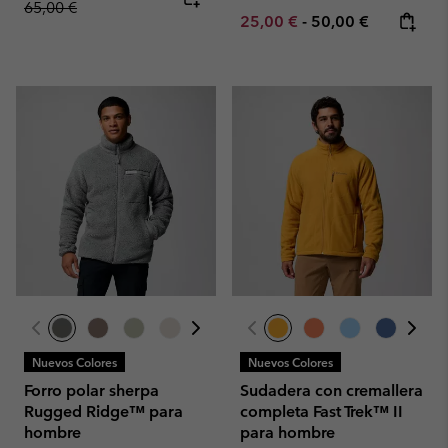
65,00 €
Minimum sale price:
Maximum price:
25,00 €
-
50,00 €
Nuevos Colores
Nuevos Colores
Forro polar sherpa
Sudadera con cremallera
Rugged Ridge™ para
completa Fast Trek™ II
hombre
para hombre