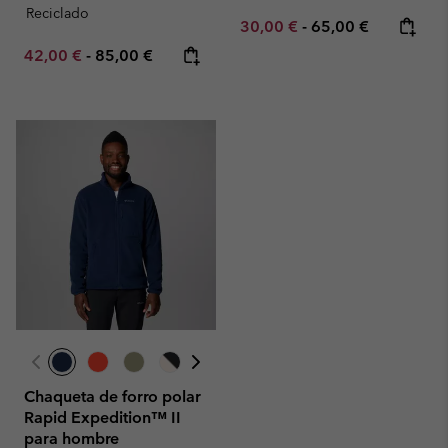
Reciclado
Minimum sale price:
Maximum price:
30,00 €
-
65,00 €
Minimum sale price:
Maximum price:
42,00 €
-
85,00 €
Chaqueta de forro polar
Rapid Expedition™ II
para hombre