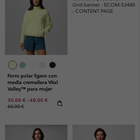
Grid banner - ECOM-53480
- CONTENT PAGE
Forro polar ligero con
media cremallera Vital
Valley™ para mujer
Minimum sale price:
Maximum sale price:
Regular price:
30,00 €
-
48,00 €
60,00 €