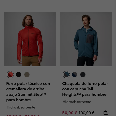
Forro polar técnico con
Chaqueta de forro polar
cremallera de arriba
con capucha Tall
abajo Summit Step™
Heights™ para hombre
para hombre
Hidroabsorbente
Hidroabsorbente
Sale price:
Regular price:
50,00 €
100,00 €