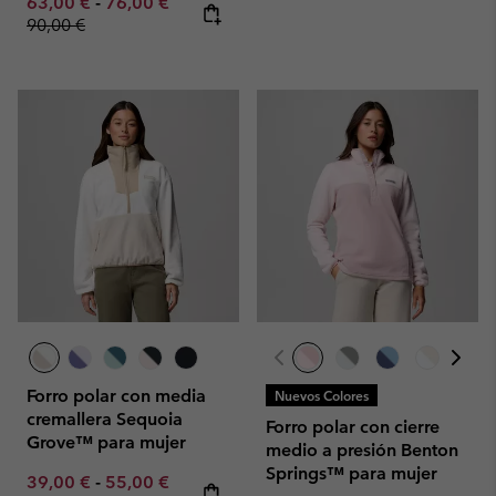
Minimum sale price:
Maximum sale price:
Regular price:
63,00 €
-
76,00 €
90,00 €
Forro polar con media
Nuevos Colores
cremallera Sequoia
Forro polar con cierre
Grove™ para mujer
medio a presión Benton
Springs™ para mujer
Minimum sale price:
Maximum sale price:
Regular price:
39,00 €
-
55,00 €