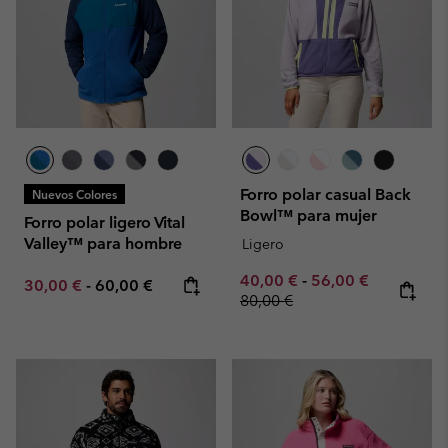
Forro polar casual Back
Nuevos Colores
Bowl™ para mujer
Forro polar ligero Vital
Valley™ para hombre
Ligero
Minimum sale price:
Maximum sale pric
Regular pr
40,00 €
-
56,00 €
Minimum sale price:
Maximum price:
30,00 €
-
60,00 €
80,00 €