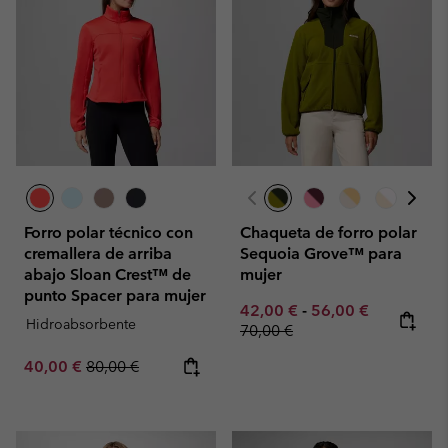
Forro polar técnico con
Chaqueta de forro polar
cremallera de arriba
Sequoia Grove™ para
abajo Sloan Crest™ de
mujer
punto Spacer para mujer
Minimum sale price:
Maximum sale pric
Regular pr
42,00 €
-
56,00 €
Hidroabsorbente
70,00 €
Sale price:
Regular price:
40,00 €
80,00 €