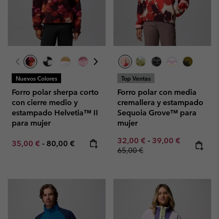
Nuevos Colores
Top Ventas
Forro polar sherpa corto
Forro polar con media
con cierre medio y
cremallera y estampado
estampado Helvetia™ II
Sequoia Grove™ para
para mujer
mujer
Minimum sale price:
Maximum sale pric
Regular pr
32,00 €
-
39,00 €
Minimum sale price:
Maximum price:
35,00 €
-
80,00 €
65,00 €