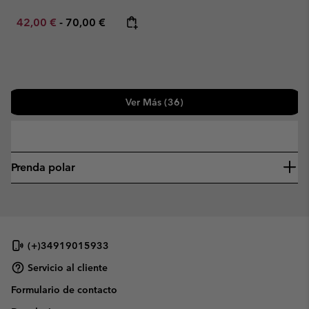
Minimum sale price:
Maximum price:
42,00 €
-
70,00 €
Ver Más (36)
—
Prenda polar
(+)34919015933
Servicio al cliente
Formulario de contacto