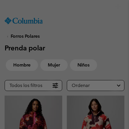
Consigue un 10 % de descuento
SKIP
Columbia
TO
Sportswear
CONTENT
Forros Polares
SKIP
TO
Prenda polar
MAIN
NAV
SKIP
Hombre
Mujer
Niños
TO
SEARCH
Todos los filtros
Ordenar