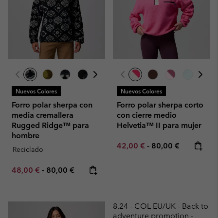
Nuevos Colores
Nuevos Colores
Forro polar sherpa con
Forro polar sherpa corto
media cremallera
con cierre medio
Rugged Ridge™ para
Helvetia™ II para mujer
hombre
Minimum sale price:
Maximum price:
42,00 €
-
80,00 €
Reciclado
Minimum sale price:
Maximum price:
48,00 €
-
80,00 €
8.24 - COL EU/UK - Back to
adventure promotion -