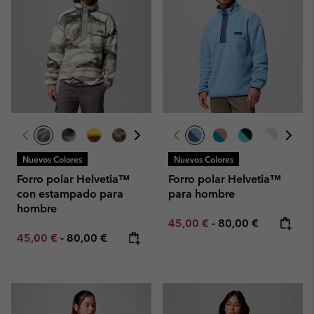
Nuevos Colores
Nuevos Colores
Forro polar Helvetia™
Forro polar Helvetia™
con estampado para
para hombre
hombre
Minimum sale price:
Maximum price:
45,00 €
-
80,00 €
Minimum sale price:
Maximum price:
45,00 €
-
80,00 €