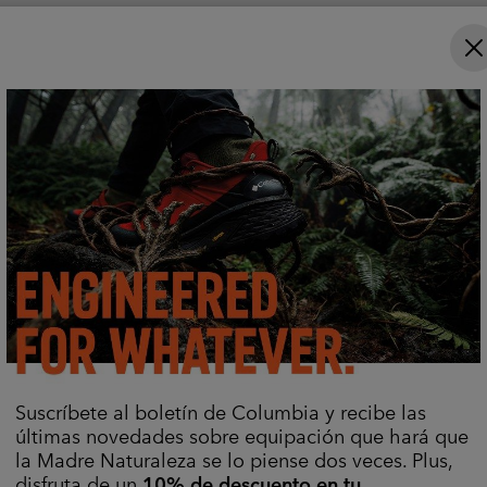
ar
Comparar
 lluvia ha encontrado a su ri
 debajo de una tormenta. OutDry™ te aísla de la lluv
 su rendimiento impermeable y transpirable. Prepárate
Descubrir Más
Suscríbete al boletín de Columbia y recibe las
últimas novedades sobre equipación que hará que
la Madre Naturaleza se lo piense dos veces. Plus,
disfruta de un
10% de descuento en tu