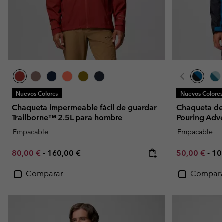
Nuevos Colores
Nuevos Colore
Chaqueta impermeable fácil de guardar
Chaqueta d
Trailborne™ 2.5L para hombre
Pouring Adv
Empacable
Empacable
Minimum sale price:
Maximum price:
Minimum sal
Ma
80,00 €
-
160,00 €
50,00 €
-
10
Comparar
Compar