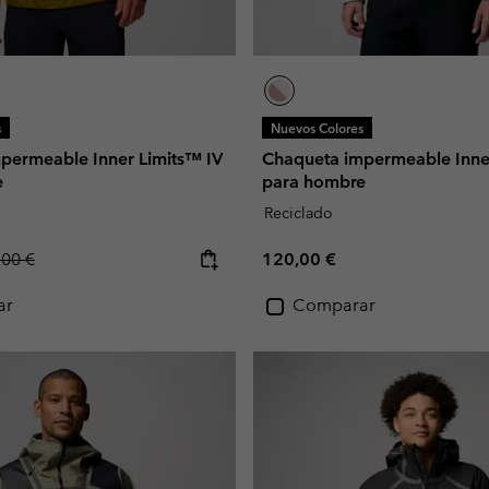
s
Nuevos Colores
permeable Inner Limits™ IV
Chaqueta impermeable Inner
e
para hombre
Reciclado
lar price:
Regular price:
,00 €
120,00 €
ar
Comparar