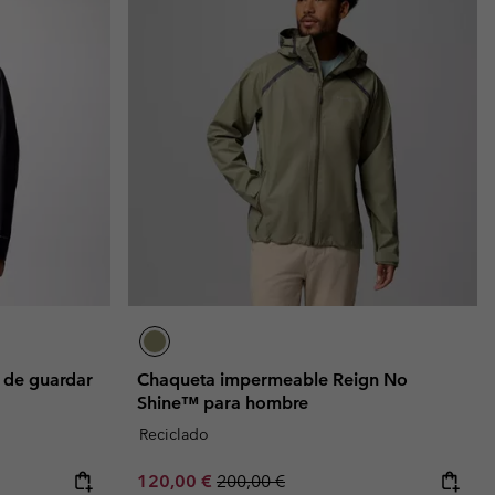
 de guardar
Chaqueta impermeable Reign No
Shine™ para hombre
Reciclado
Sale price:
Regular price:
120,00 €
200,00 €