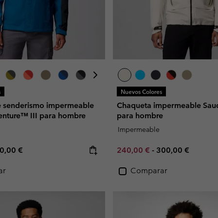
s
Nuevos Colores
e senderismo impermeable
Chaqueta impermeable Sau
enture™ III para hombre
para hombre
Impermeable
e price:
ximum price:
Minimum sale price:
Maximum price:
0,00 €
240,00 €
-
300,00 €
ar
Comparar