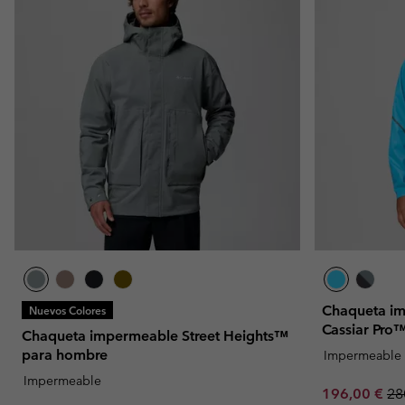
Chaqueta im
Nuevos Colores
Cassiar Pro
Chaqueta impermeable Street Heights™
para hombre
Impermeable
Impermeable
Sale price:
Re
196,00 €
28