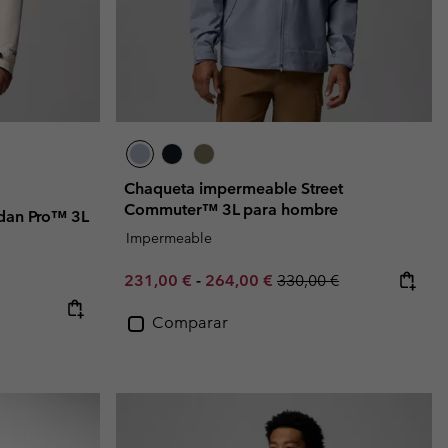
Chaqueta impermeable Street
Commuter™ 3L para hombre
dan Pro™ 3L
Impermeable
Minimum sale price:
Maximum sale price:
Regular price:
231,00 €
-
264,00 €
330,00 €
Comparar