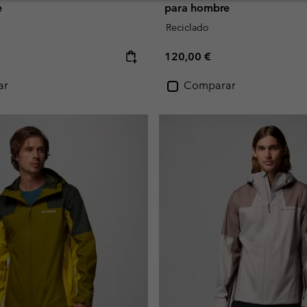
e
para hombre
Reciclado
e:
Regular price:
120,00 €
ar
Comparar