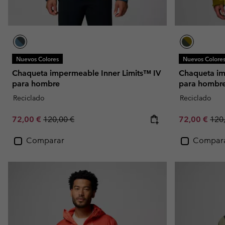
Nuevos Colores
Nuevos Colore
Chaqueta impermeable Inner Limits™ IV
Chaqueta im
para hombre
para hombr
Reciclado
Reciclado
Sale price:
Regular price:
Sale price:
Regu
72,00 €
120,00 €
72,00 €
120
Comparar
Compar