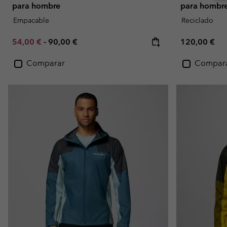
para hombre
para hombr
Empacable
Reciclado
Minimum sale price:
Maximum price:
Regular pric
54,00 €
-
90,00 €
120,00 €
Comparar
Compar