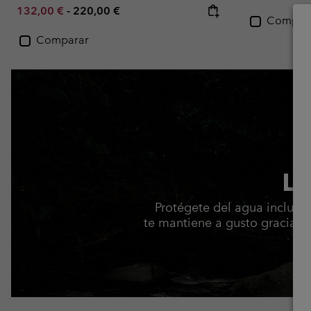
Minimum sale price:
Maximum price:
132,00 €
-
220,00 €
Compar
Comparar
La
Protégete del agua incluso
te mantiene a gusto gracias a