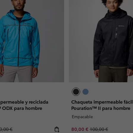
permeable y reciclada
Chaqueta impermeable fácil
™ ODX para hombre
Pouration™ II para hombre
Empacable
gular price:
Sale price:
Regular price:
0,00 €
80,00 €
100,00 €