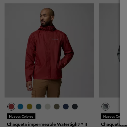
Nuevos Colores
Nuevos Colore
Chaqueta impermeable Watertight™ II
Chaqueta im