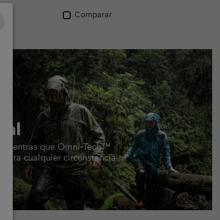
Comparar
val
ia, mientras que Omni‑Tech™
 para cualquier circunstancia.