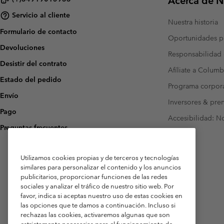
Acerca de N
Servicio al cliente
Nuestra historia
Formulario de contacto
Oportunidades pr
Devoluciones
Responsabilidad 
Desistir del contrato
Afíliate a Columb
Estado del pedido
Programa corpora
Envío
Inversores & pre
Pago
Accesibilidad: N
Preguntas frecuentes
Utilizamos cookies propias y de terceros y tecnologías
similares para personalizar el contenido y los anuncios
publicitarios, proporcionar funciones de las redes
sociales y analizar el tráfico de nuestro sitio web. Por
favor, indica si aceptas nuestro uso de estas cookies en
las opciones que te damos a continuación. Incluso si
rechazas las cookies, activaremos algunas que son