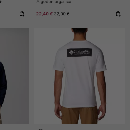
e
Algodon organico
e:
ice:
Sale price:
Regular price:
22,40 €
32,00 €