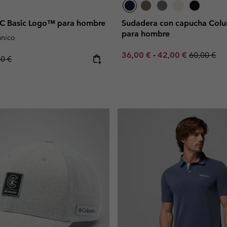
C Basic Logo™ para hombre
Sudadera con capucha Colu
para hombre
nico
Minimum sale price:
Maximum sale pric
Regular pr
36,00 €
-
42,00 €
60,00 €
lar price:
00 €