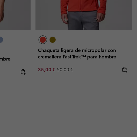
Chaqueta ligera de micropolar con
cremallera Fast Trek™ para hombre
ombre
Sale price:
Regular price:
35,00 €
50,00 €
e:
ice: