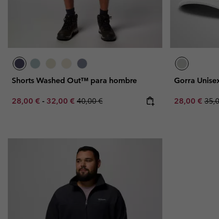
Shorts Washed Out™ para hombre
Gorra Unis
Minimum sale price:
Maximum sale price:
Regular price:
Sale price:
Regu
28,00 €
-
32,00 €
40,00 €
28,00 €
35,