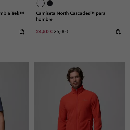
mbia Trek™
Camiseta North Cascades™ para
hombre
e:
ice:
Sale price:
Regular price:
24,50 €
35,00 €