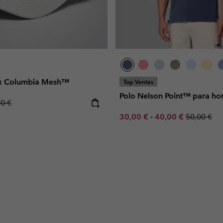
ex Columbia Mesh™
Top Ventas
Polo Nelson Point™ para h
lar price:
00 €
Minimum sale price:
Maximum sale pric
Regular pr
30,00 €
-
40,00 €
50,00 €