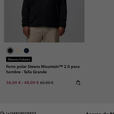
Nuevos Colores
Forro polar Steens Mountain™ 2.0 para
hombre - Talla Grande
Minimum sale price:
Maximum sale price:
Regular price:
36,00 €
-
48,00 €
65,00 €
(+)34919015933