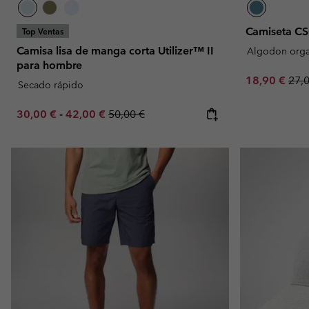
Camiseta CS
Top Ventas
Camisa lisa de manga corta Utilizer™ II
Algodon orga
para hombre
Sale price:
Regu
18,90 €
27,
Secado rápido
Minimum sale price:
Maximum sale price:
Regular price:
30,00 €
-
42,00 €
50,00 €