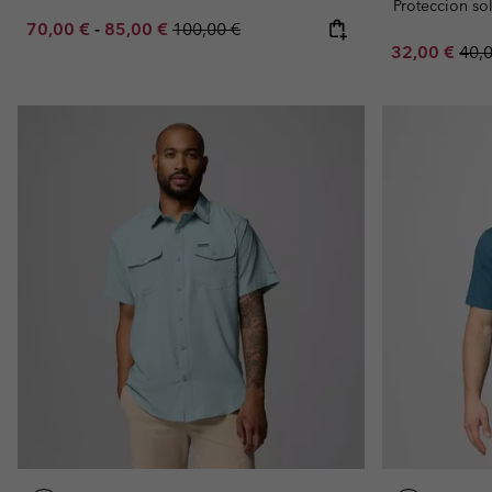
Proteccion so
Minimum sale price:
Maximum sale price:
Regular price:
70,00 €
-
85,00 €
100,00 €
Sale price:
Regu
32,00 €
40,