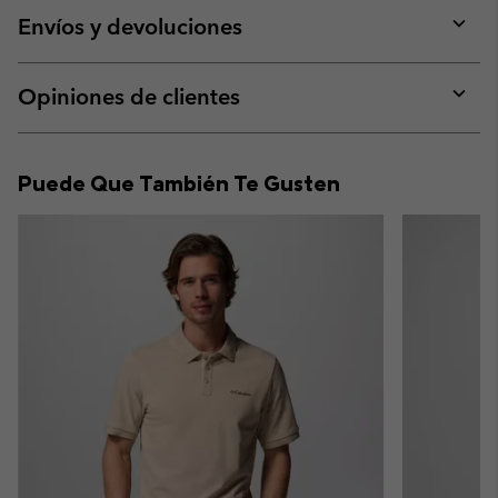
collap
Envíos y devoluciones
sectio
Expan
or
collap
Opiniones de clientes
sectio
Expan
or
collap
Puede Que También Te Gusten
sectio