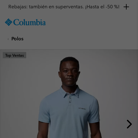
Rebajas: también en superventas. ¡Hasta el -50 %!
SKIP
Columbia
TO
Sportswear
CONTENT
Polos
SKIP
TO
MAIN
Top Ventas
NAV
SKIP
TO
SEARCH