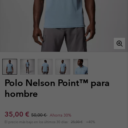
Polo Nelson Point™ para
hombre
Sale price:
Regular price:
35,00 €
50,00 €
Ahorra 30%
El precio más bajo en los últimos 30 días:
25,00 €
+40%