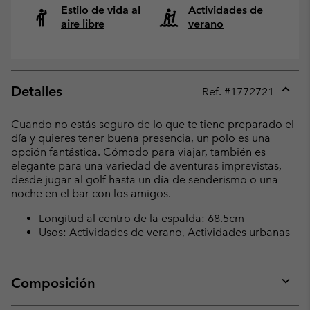
Estilo de vida al
Actividades de
aire libre
verano
Detalles
Ref. #
1772721
Expan
or
Cuando no estás seguro de lo que te tiene preparado el
collap
día y quieres tener buena presencia, un polo es una
sectio
opción fantástica. Cómodo para viajar, también es
elegante para una variedad de aventuras imprevistas,
desde jugar al golf hasta un día de senderismo o una
noche en el bar con los amigos.
Longitud al centro de la espalda: 68.5cm
Usos: Actividades de verano, Actividades urbanas
Composición
Expan
or