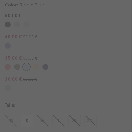
Color:
Ripple Blue
50,00 €
Regular price:
Sale price:
40,00 €
50,00 €
Regular price:
Sale price:
35,00 €
50,00 €
Regular price:
Sale price:
30,00 €
50,00 €
Talla:
XS
S
M
L
XL
XXL