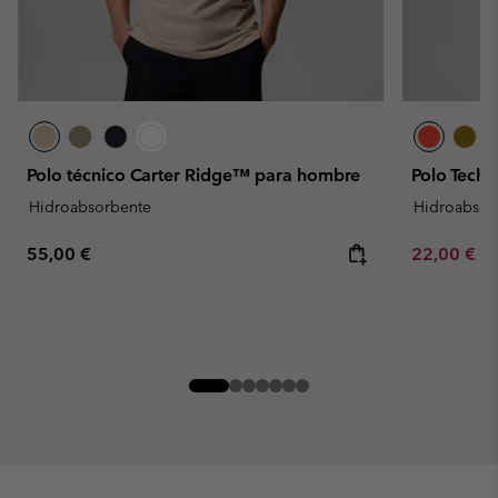
Polo técnico Carter Ridge™ para hombre
Polo Tech 
Hidroabsorbente
Hidroabsor
Regular price:
Minimum sa
55,00 €
22,00 €
-