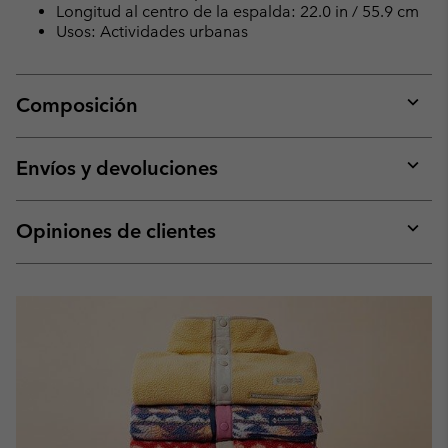
Longitud al centro de la espalda: 22.0 in / 55.9 cm
Usos: Actividades urbanas
Composición
Expan
or
collap
Envíos y devoluciones
sectio
Expan
or
collap
Opiniones de clientes
sectio
Expan
or
collap
sectio