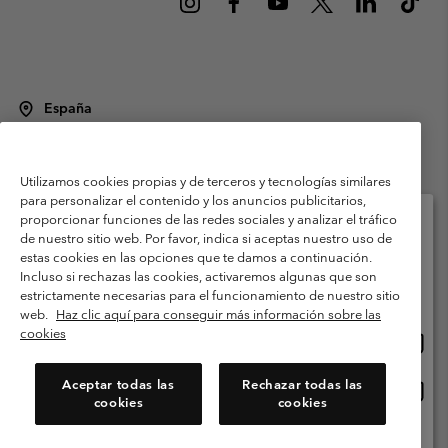
España
©
2026
Columbia Sportswear Spain S.L.U. Avenida del Doctor Arce, 14,
28002 Madrid, España. Todos los derechos reservados.
Utilizamos cookies propias y de terceros y tecnologías similares
Condiciones de uso
Terminos de Venta
Garantía
para personalizar el contenido y los anuncios publicitarios,
Política de Privacidad
proporcionar funciones de las redes sociales y analizar el tráfico
de nuestro sitio web. Por favor, indica si aceptas nuestro uso de
Términos y condiciones del programa de miembros
estas cookies en las opciones que te damos a continuación.
Selecciona tu país e idioma envío
Incluso si rechazas las cookies, activaremos algunas que son
Términos De Uso Del Contenido Generado Por Los Usuarios
Compras en línea disponibles
estrictamente necesarias para el funcionamiento de nuestro sitio
Impressum
Cookies
Public CBCR
web.
Haz clic aquí para conseguir más información sobre las
cookies
Comp
United States
en
Servicio al cliente: Lu. - Vi. de 9:00 a 13:00 y de 14:00 a 18:00
(+)34919015933
línea
Aceptar todas las
Rechazar todas las
Comp
España
dispon
cookies
cookies
en
línea
Ver Todos Los Países
dispon