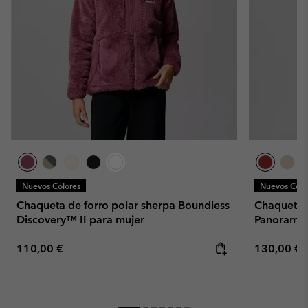
Nuevos Colores
Nuevos Colo
Chaqueta de forro polar sherpa Boundless
Chaqueta l
Discovery™ II para mujer
Panorama™
Regular price:
Regular pr
110,00 €
130,00 €