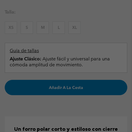
Talla:
XS
S
M
L
XL
Guía de tallas
Ajuste Clásico:
Ajuste fácil y universal para una
cómoda amplitud de movimiento.
Añadir A La Cesta
Un forro polar corto y estiloso con cierre