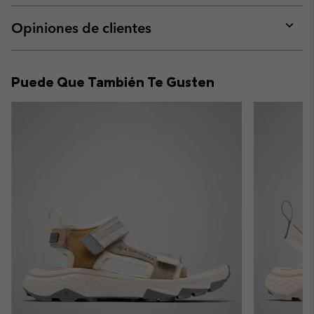
or
collap
Opiniones de clientes
sectio
Expan
or
collap
Puede Que También Te Gusten
sectio