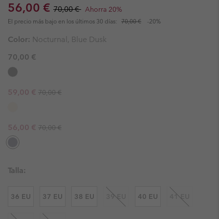
Sale price:
Regular price:
56,00 €
70,00 €
Ahorra 20%
El precio más bajo en los últimos 30 días:
70,00 €
-20%
Color:
Nocturnal, Blue Dusk
70,00 €
Regular price:
Sale price:
59,00 €
70,00 €
Regular price:
Sale price:
56,00 €
70,00 €
Talla:
36 EU
37 EU
38 EU
39 EU
40 EU
41 EU