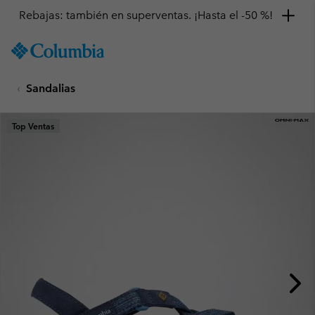
Rebajas: también en superventas. ¡Hasta el -50 %!
SKIP
Columbia
TO
Sportswear
CONTENT
Sandalias
SKIP
TO
MAIN
Top Ventas
NAV
SKIP
TO
SEARCH