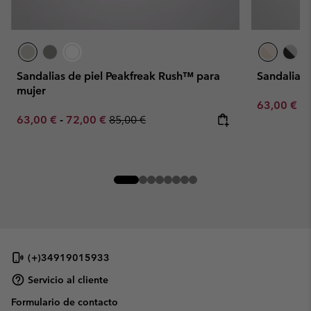
Sandalias de piel Peakfreak Rush™ para
Sandalias
mujer
Minimum sa
63,00 €
-
Minimum sale price:
Maximum sale price:
Regular price:
63,00 €
-
72,00 €
85,00 €
(+)34919015933
Servicio al cliente
Formulario de contacto