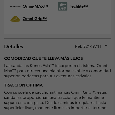
Omni-MAX™
Techlite™
Omni-Grip™
Detalles
Ref. #
2149711
Expan
or
COMODIDAD QUE TE LLEVA MÁS LEJOS
collap
Las sandalias Konos Esla™ incorporan el sistema Omni-
sectio
Max™ para ofrecer una plataforma estable y comodidad
superior, perfectas para tus aventuras estivales.
TRACCIÓN ÓPTIMA
Con su suela de caucho antimarcas Omni-Grip™, estas
sandalias proporcionan una tracción que te mantiene
segura en cada paso. Desde caminos irregulares hasta
superficies lisas, mantente firme sin importar el terreno.