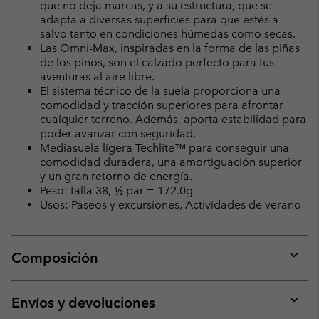
que no deja marcas, y a su estructura, que se
adapta a diversas superficies para que estés a
salvo tanto en condiciones húmedas como secas.
Las Omni-Max, inspiradas en la forma de las piñas
de los pinos, son el calzado perfecto para tus
aventuras al aire libre.
El sistema técnico de la suela proporciona una
comodidad y tracción superiores para afrontar
cualquier terreno. Además, aporta estabilidad para
poder avanzar con seguridad.
Mediasuela ligera Techlite™ para conseguir una
comodidad duradera, una amortiguación superior
y un gran retorno de energía.
Peso: talla 38, ½ par = 172.0g
Usos: Paseos y excursiones, Actividades de verano
Composición
Expan
or
collap
Envíos y devoluciones
sectio
Expan