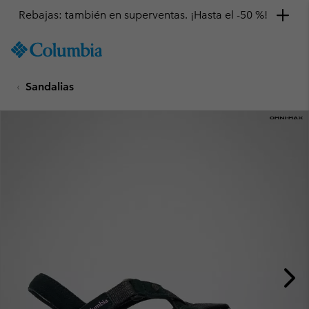
Rebajas: también en superventas. ¡Hasta el -50 %!
SKIP
Columbia
TO
Sportswear
CONTENT
Sandalias
SKIP
TO
MAIN
NAV
SKIP
TO
SEARCH