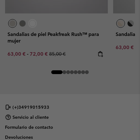
Sandalias de piel Peakfreak Rush™ para
Sandalias
mujer
Minimum sa
63,00 €
-
Minimum sale price:
Maximum sale price:
Regular price:
63,00 €
-
72,00 €
85,00 €
(+)34919015933
Servicio al cliente
Formulario de contacto
Devoluciones