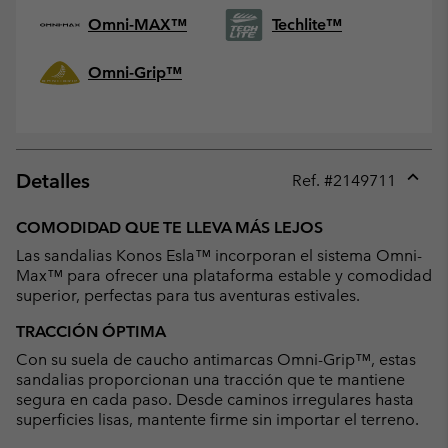
Omni-MAX™
Techlite™
Omni-Grip™
Detalles
Ref. #
2149711
Expan
or
COMODIDAD QUE TE LLEVA MÁS LEJOS
collap
Las sandalias Konos Esla™ incorporan el sistema Omni-
sectio
Max™ para ofrecer una plataforma estable y comodidad
superior, perfectas para tus aventuras estivales.
TRACCIÓN ÓPTIMA
Con su suela de caucho antimarcas Omni-Grip™, estas
sandalias proporcionan una tracción que te mantiene
segura en cada paso. Desde caminos irregulares hasta
superficies lisas, mantente firme sin importar el terreno.