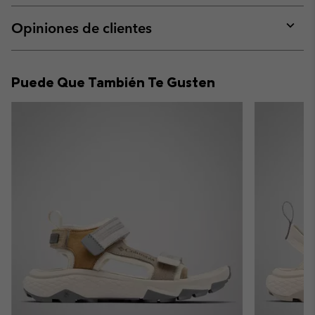
or
collap
Opiniones de clientes
sectio
Expan
or
collap
Puede Que También Te Gusten
sectio