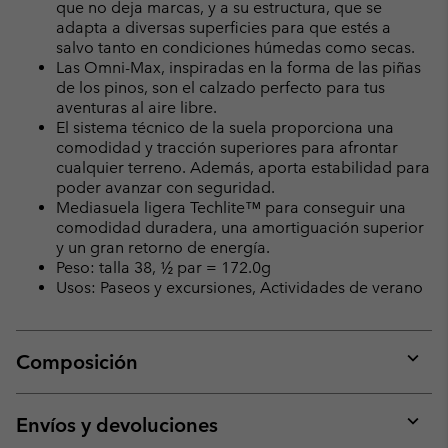
que no deja marcas, y a su estructura, que se
adapta a diversas superficies para que estés a
salvo tanto en condiciones húmedas como secas.
Las Omni-Max, inspiradas en la forma de las piñas
de los pinos, son el calzado perfecto para tus
aventuras al aire libre.
El sistema técnico de la suela proporciona una
comodidad y tracción superiores para afrontar
cualquier terreno. Además, aporta estabilidad para
poder avanzar con seguridad.
Mediasuela ligera Techlite™ para conseguir una
comodidad duradera, una amortiguación superior
y un gran retorno de energía.
Peso: talla 38, ½ par = 172.0g
Usos: Paseos y excursiones, Actividades de verano
Composición
Expan
or
collap
Envíos y devoluciones
sectio
Expan