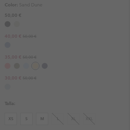
Color:
Sand Dune
50,00 €
Regular price:
Sale price:
40,00 €
50,00 €
Regular price:
Sale price:
35,00 €
50,00 €
Regular price:
Sale price:
30,00 €
50,00 €
Talla:
XS
S
M
L
XL
XXL