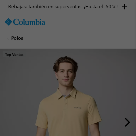
Rebajas: también en superventas. ¡Hasta el -50 %!
SKIP
Columbia
TO
Sportswear
CONTENT
Polos
SKIP
TO
MAIN
Top Ventas
NAV
SKIP
TO
SEARCH