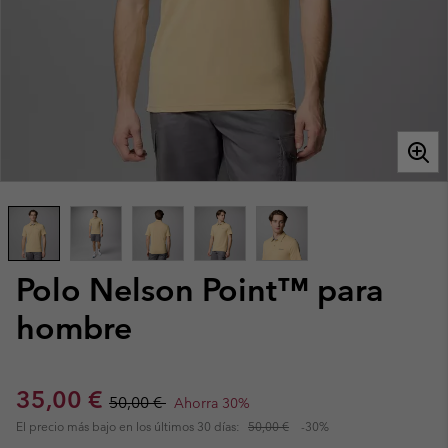
Polo Nelson Point™ para
hombre
Sale price:
Regular price:
35,00 €
50,00 €
Ahorra 30%
El precio más bajo en los últimos 30 días:
50,00 €
-30%