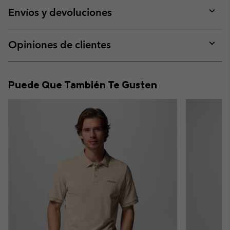
collap
Envíos y devoluciones
sectio
Expan
or
collap
Opiniones de clientes
sectio
Expan
or
collap
Puede Que También Te Gusten
sectio