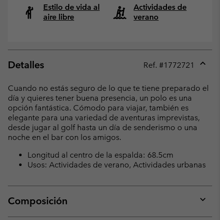
Estilo de vida al
Actividades de
aire libre
verano
Detalles
Ref. #
1772721
Expan
or
Cuando no estás seguro de lo que te tiene preparado el
collap
día y quieres tener buena presencia, un polo es una
sectio
opción fantástica. Cómodo para viajar, también es
elegante para una variedad de aventuras imprevistas,
desde jugar al golf hasta un día de senderismo o una
noche en el bar con los amigos.
Longitud al centro de la espalda: 68.5cm
Usos: Actividades de verano, Actividades urbanas
Composición
Expan
or