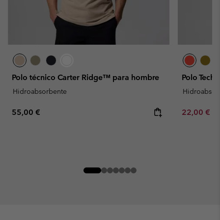
Polo técnico Carter Ridge™ para hombre
Polo Tech 
Hidroabsorbente
Hidroabsor
Regular price:
Minimum sa
55,00 €
22,00 €
-