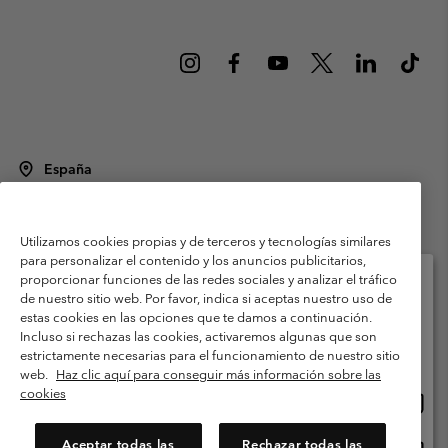
España
©
2026
Columbia Sportswear Spain S.L.U. Avenida del Doctor Arce, 14,
28002 Madrid, España. Todos los derechos reservados.
Utilizamos cookies propias y de terceros y tecnologías similares
Condiciones de uso
Terminos de Venta
Garantía
para personalizar el contenido y los anuncios publicitarios,
Política de Privacidad
proporcionar funciones de las redes sociales y analizar el tráfico
de nuestro sitio web. Por favor, indica si aceptas nuestro uso de
Términos y condiciones del programa de miembros
estas cookies en las opciones que te damos a continuación.
Selecciona tu país e idioma envío
Incluso si rechazas las cookies, activaremos algunas que son
Términos De Uso Del Contenido Generado Por Los Usuarios
Compras en línea disponibles
estrictamente necesarias para el funcionamiento de nuestro sitio
Impressum
Cookies
Public CBCR
web.
Haz clic aquí para conseguir más información sobre las
cookies
Comp
United States
en
Servicio al cliente: Lu. - Vi. de 9:00 a 13:00 y de 14:00 a 18:00
(+)34919015933
línea
Aceptar todas las
Rechazar todas las
Comp