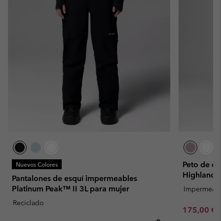
Peto de es
Nuevos Colores
Highland 
Pantalones de esquí impermeables
Platinum Peak™ II 3L para mujer
Impermeab
Reciclado
Sale price:
175,00 €