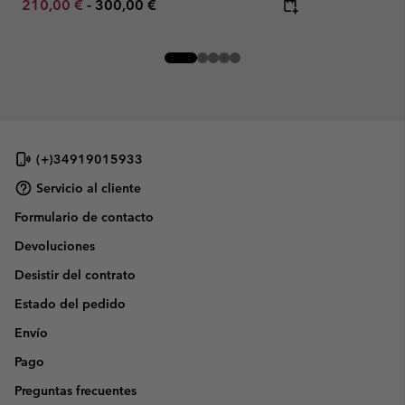
Minimum sale price:
Maximum price:
210,00 €
-
300,00 €
(+)34919015933
Servicio al cliente
Formulario de contacto
Devoluciones
Desistir del contrato
Estado del pedido
Envío
Pago
Preguntas frecuentes