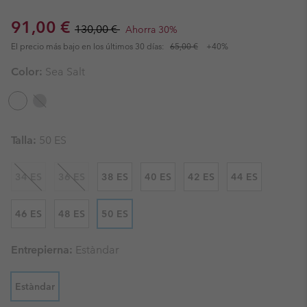
Sale price:
Regular price:
91,00 €
130,00 €
Ahorra 30%
El precio más bajo en los últimos 30 días:
65,00 €
+40%
Color:
Sea Salt
Talla:
50 ES
34 ES
36 ES
38 ES
40 ES
42 ES
44 ES
46 ES
48 ES
50 ES
Entrepierna:
Estàndar
Estàndar