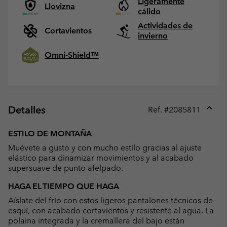
Ligeramente
Llovizna
cálido
Actividades de
Cortavientos
invierno
Omni-Shield™
Detalles
Ref. #
2085811
Expan
or
ESTILO DE MONTAÑA
collap
Muévete a gusto y con mucho estilo gracias al ajuste
sectio
elástico para dinamizar movimientos y al acabado
supersuave de punto afelpado.
HAGA EL TIEMPO QUE HAGA
Aíslate del frío con estos ligeros pantalones técnicos de
esquí, con acabado cortavientos y resistente al agua. La
polaina integrada y la cremallera del bajo están