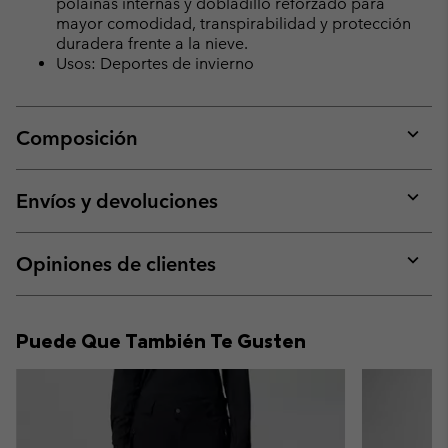
polainas internas y dobladillo reforzado para
mayor comodidad, transpirabilidad y protección
duradera frente a la nieve.
Usos: Deportes de invierno
Composición
Expan
or
collap
Envíos y devoluciones
sectio
Expan
or
collap
Opiniones de clientes
sectio
Expan
or
collap
Puede Que También Te Gusten
sectio