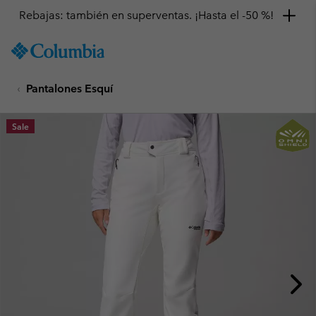
Rebajas: también en superventas. ¡Hasta el -50 %!
SKIP
Columbia
TO
Sportswear
CONTENT
Pantalones Esquí
SKIP
TO
MAIN
Sale
NAV
SKIP
TO
SEARCH