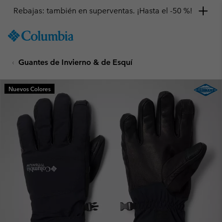
Rebajas: también en superventas. ¡Hasta el -50 %!
SKIP
Columbia
TO
Sportswear
CONTENT
Guantes de Invierno & de Esquí
SKIP
TO
MAIN
Nuevos Colores
NAV
SKIP
TO
SEARCH