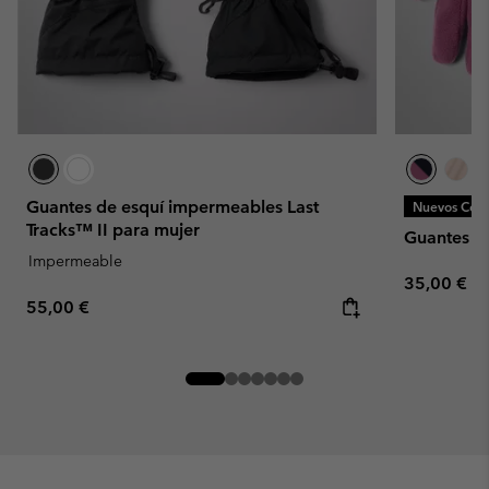
Guantes de esquí impermeables Last
Nuevos Colo
Tracks™ II para mujer
Guantes S
Impermeable
Regular pr
35,00 €
Regular price:
55,00 €