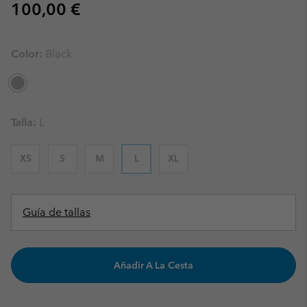
Regular price:
100,00 €
Color:
Black
Talla:
L
XS
S
M
L
XL
Guía de tallas
Añadir A La Cesta