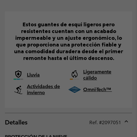
Estos guantes de esquí ligeros pero
resistentes cuentan con un acabado
impermeable y un ajuste ergonómico, lo
que proporciona una protección fiable y
una comodidad duradera desde el primer
remonte hasta el último descenso.
Ligeramente
Lluvia
cálido
Actividades de
Omni-Tech™
invierno
Detalles
Ref. #
2097051
Expan
or
PROTECCIÓN DE LA NIEVE