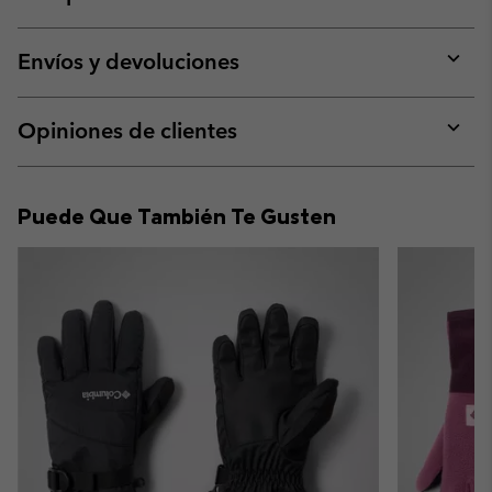
Expan
or
collap
Envíos y devoluciones
sectio
Expan
or
collap
Opiniones de clientes
sectio
Expan
or
collap
Puede Que También Te Gusten
sectio