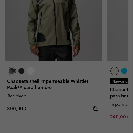
Chaqueta shell impermeable Whistler
Nuevos Colo
Peak™ para hombre
Chaqueta 
para homb
Reciclado
Impermeab
Regular price:
300,00 €
Minimum sa
240,00 €