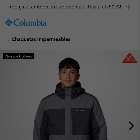
Rebajas: también en superventas. ¡Hasta el -50 %!
SKIP
Columbia
TO
Sportswear
CONTENT
Chaquetas Impermeables
SKIP
TO
MAIN
Nuevos Colores
NAV
SKIP
TO
SEARCH