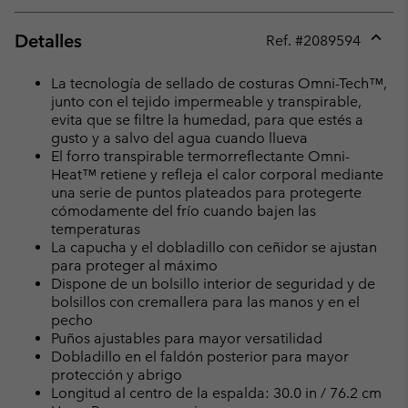
Detalles
Ref. #
2089594
Expan
or
La tecnología de sellado de costuras Omni-Tech™,
collap
junto con el tejido impermeable y transpirable,
sectio
evita que se filtre la humedad, para que estés a
gusto y a salvo del agua cuando llueva
El forro transpirable termorreflectante Omni-
Heat™ retiene y refleja el calor corporal mediante
una serie de puntos plateados para protegerte
cómodamente del frío cuando bajen las
temperaturas
La capucha y el dobladillo con ceñidor se ajustan
para proteger al máximo
Dispone de un bolsillo interior de seguridad y de
bolsillos con cremallera para las manos y en el
pecho
Puños ajustables para mayor versatilidad
Dobladillo en el faldón posterior para mayor
protección y abrigo
Longitud al centro de la espalda: 30.0 in / 76.2 cm