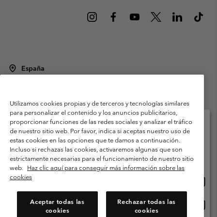
España
©
2026
Columbia Sportswear Spain S.L.U. Avenida del Doctor Arce, 14,
28002 Madrid, España. Todos los derechos reservados.
Utilizamos cookies propias y de terceros y tecnologías similares
Condiciones de uso
Terminos de Venta
Garantía
para personalizar el contenido y los anuncios publicitarios,
Política de Privacidad
proporcionar funciones de las redes sociales y analizar el tráfico
de nuestro sitio web. Por favor, indica si aceptas nuestro uso de
Términos y condiciones del programa de miembros
estas cookies en las opciones que te damos a continuación.
Selecciona tu país e idioma envío
Incluso si rechazas las cookies, activaremos algunas que son
Términos De Uso Del Contenido Generado Por Los Usuarios
Compras en línea disponibles
estrictamente necesarias para el funcionamiento de nuestro sitio
Impressum
Cookies
Public CBCR
web.
Haz clic aquí para conseguir más información sobre las
cookies
Comp
United States
en
Servicio al cliente: Lu. - Vi. de 9:00 a 13:00 y de 14:00 a 18:00
(+)34919015933
línea
Aceptar todas las
Rechazar todas las
Comp
España
dispon
cookies
cookies
en