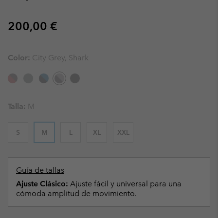
Regular price:
200,00 €
Color:
City Grey, Shark
Talla:
M
S
M
L
XL
XXL
Guía de tallas
Ajuste Clásico:
Ajuste fácil y universal para una
cómoda amplitud de movimiento.