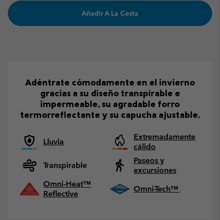
Añadir A La Cesta
Adéntrate cómodamente en el invierno
gracias a su diseño transpirable e
impermeable, su agradable forro
termorreflectante y su capucha ajustable.
Extremadamente
Lluvia
cálido
Paseos y
Transpirable
excursiones
Omni-Heat™
Omni-Tech™
Reflective