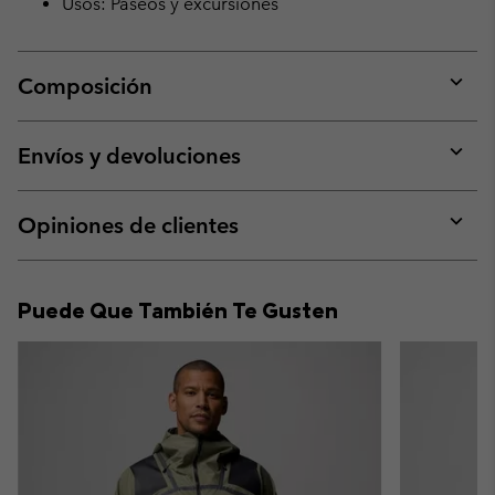
Usos: Paseos y excursiones
Composición
Expan
or
collap
Envíos y devoluciones
sectio
Expan
or
collap
Opiniones de clientes
sectio
Expan
or
collap
Puede Que También Te Gusten
sectio