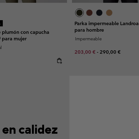
Parka impermeable Landroa
s
para hombre
e plumón con capucha
 para mujer
Impermeable
l
Minimum sale price:
Maximum price:
203,00 €
-
290,00 €
e:
 en calidez