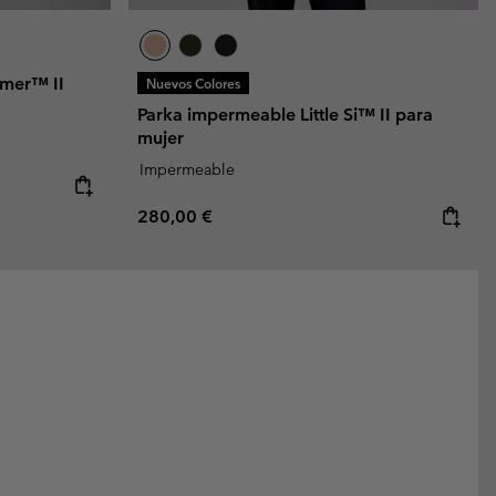
mer™ II
Nuevos Colores
Parka impermeable Little Si™ II para
mujer
Impermeable
Regular price:
280,00 €