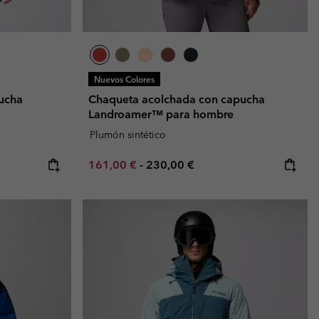
Nuevos Colores
ucha
Chaqueta acolchada con capucha
Landroamer™ para hombre
Plumón sintético
Minimum sale price:
Maximum price:
161,00 €
-
230,00 €