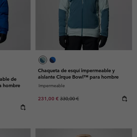
Chaqueta de esquí impermeable y
aislante Cirque Bowl™ para hombre
able de
a hombre
Impermeable
Sale price:
Regular price:
231,00 €
330,00 €