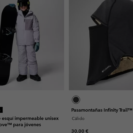
Pasamontañas Infinity Trail™
s
 esquí impermeable unisex
Cálido
ove™ para jóvenes
Regular price:
30,00 €