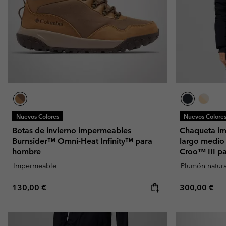
Nuevos Colores
Nuevos Colore
Botas de invierno impermeables
Chaqueta i
Burnsider™ Omni-Heat Infinity™ para
largo medio
hombre
Croo™ III p
Impermeable
Plumón natura
Regular price:
Regular pric
130,00 €
300,00 €