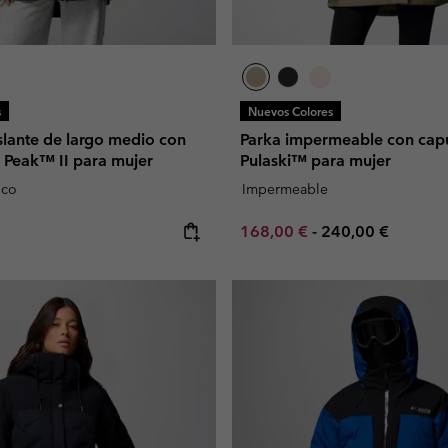
s
Nuevos Colores
slante de largo medio con
Parka impermeable con cap
 Peak™ II para mujer
Pulaski™ para mujer
ico
Impermeable
e:
Minimum sale price:
Maximum price:
168,00 €
-
240,00 €