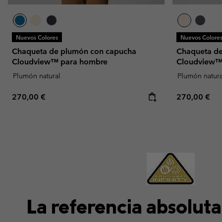
Nuevos Colores
Nuevos Colore
Chaqueta de plumón con capucha
Chaqueta d
Cloudview™ para hombre
Cloudview™
Plumón natural
Plumón natura
Regular price:
Regular pric
270,00 €
270,00 €
La referencia absoluta