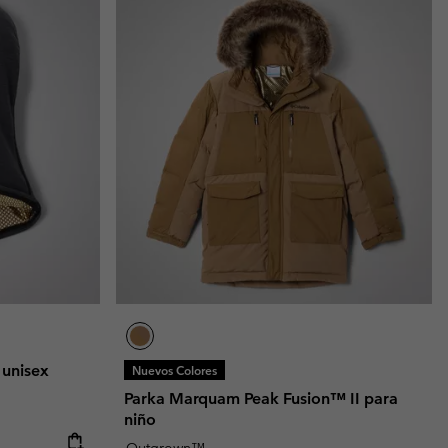
 unisex
Nuevos Colores
Parka Marquam Peak Fusion™ II para
niño
Outgrown™