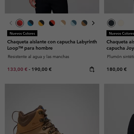
Nuevos Colores
Nuevos Colore
Chaqueta aislante con capucha Labyrinth
Chaqueta ai
Loop™ para hombre
capucha Joy
Resistente al agua y las manchas
Plumón sintét
Minimum sale price:
Maximum price:
Regular pric
133,00 €
-
190,00 €
180,00 €