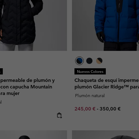
s
Nuevos Colores
mpermeable de plumón y
Chaqueta de esquí imperme
 con capucha Mountain
plumón Glacier Ridge™ par
ara mujer
Plumón natural
l
Minimum sale price:
Maximum price:
245,00 €
-
350,00 €
e: