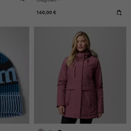
Regular price:
160,00 €