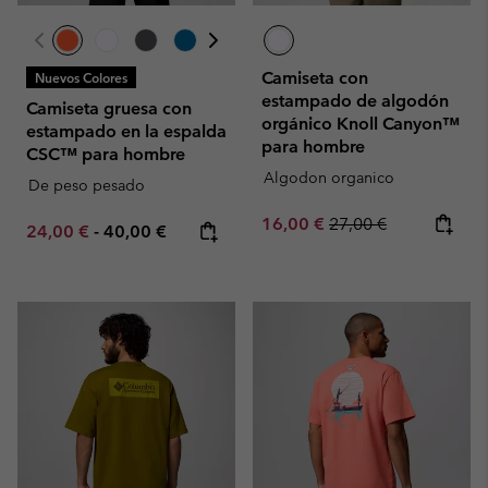
Camiseta con
Nuevos Colores
estampado de algodón
Camiseta gruesa con
orgánico Knoll Canyon™
estampado en la espalda
para hombre
CSC™ para hombre
Algodon organico
De peso pesado
Sale price:
Regular price:
16,00 €
27,00 €
Minimum sale price:
Maximum price:
24,00 €
-
40,00 €