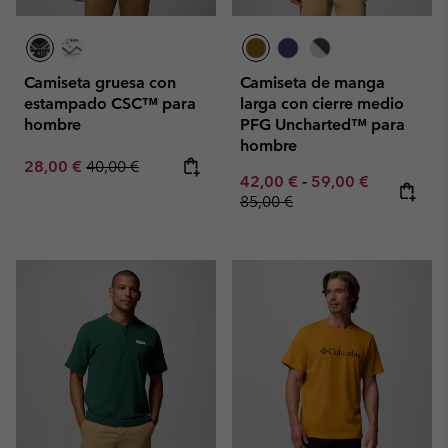
Camiseta gruesa con
Camiseta de manga
estampado CSC™ para
larga con cierre medio
hombre
PFG Uncharted™ para
hombre
Sale price:
Regular price:
28,00 €
40,00 €
Minimum sale price:
Maximum sale pric
Regular pr
42,00 €
-
59,00 €
85,00 €