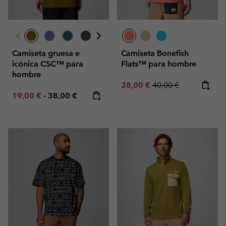
Camiseta gruesa e
Camiseta Bonefish
icónica CSC™ para
Flats™ para hombre
hombre
Sale price:
Regular price:
28,00 €
40,00 €
Minimum sale price:
Maximum price:
19,00 €
-
38,00 €