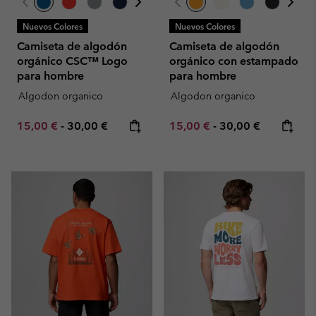
Nuevos Colores
Nuevos Colores
Camiseta de algodón
Camiseta de algodón
orgánico CSC™ Logo
orgánico con estampado
para hombre
para hombre
Algodon organico
Algodon organico
Minimum sale price:
Maximum price:
Minimum sale price:
Maximum price:
15,00 €
-
30,00 €
15,00 €
-
30,00 €