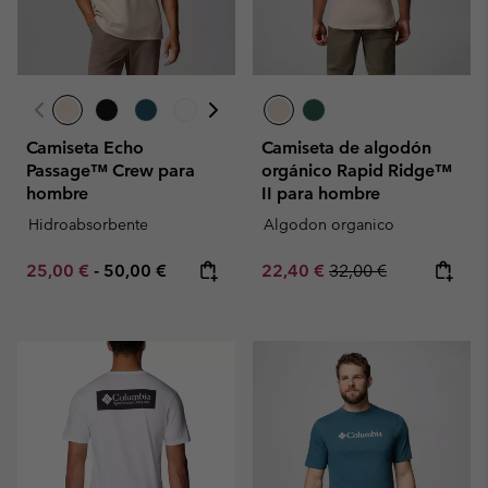
Camiseta Echo
Camiseta de algodón
Passage™ Crew para
orgánico Rapid Ridge™
hombre
II para hombre
Hidroabsorbente
Algodon organico
Minimum sale price:
Maximum price:
Sale price:
Regular price:
25,00 €
-
50,00 €
22,40 €
32,00 €