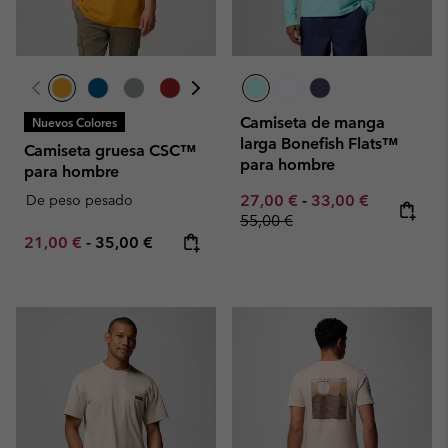
Camiseta de manga
Nuevos Colores
larga Bonefish Flats™
Camiseta gruesa CSC™
para hombre
para hombre
Minimum sale price:
Maximum sale pric
Regular pr
De peso pesado
27,00 €
-
33,00 €
55,00 €
Minimum sale price:
Maximum price:
21,00 €
-
35,00 €