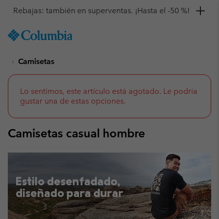
Consigue un 10 % de descuento
SKIP
Columbia
TO
Sportswear
CONTENT
Camisetas
SKIP
TO
MAIN
NAV
Lo sentimos, este artículo está agotado. Le podria
gustar una de estas opciones.
SKIP
TO
SEARCH
Camisetas casual hombre
Estilo desenfadado,
diseñado para durar