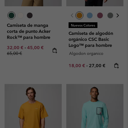
Camiseta de manga
Nuevos Colores
corta de punto Acker
Camiseta de algodón
Rock™ para hombre
orgánico CSC Basic
Logo™ para hombre
Minimum sale price:
Maximum sale price:
Regular price:
32,00 €
-
45,00 €
65,00 €
Algodon organico
Minimum sale price:
Maximum price:
18,00 €
-
27,00 €