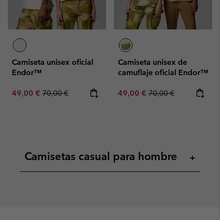
Camiseta unisex oficial
Camiseta unisex de
Endor™
camuflaje oficial Endor™
Sale price:
Regular price:
Sale price:
Regular price:
49,00 €
70,00 €
49,00 €
70,00 €
Camisetas casual para hombre
+