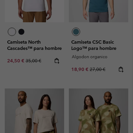
Camiseta North
Camiseta CSC Basic
Cascades™ para hombre
Logo™ para hombre
Algodon organico
Sale price:
Regular price:
24,50 €
35,00 €
Sale price:
Regular price:
18,90 €
27,00 €