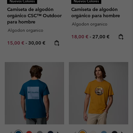
Nuevos Colores
Nuevos Colores
Camiseta de algodón
Camiseta de algodón
orgánico CSC™ Outdoor
orgánico para hombre
para hombre
Algodon organico
Algodon organico
Minimum sale price:
Maximum price:
18,00 €
-
27,00 €
Minimum sale price:
Maximum price:
15,00 €
-
30,00 €