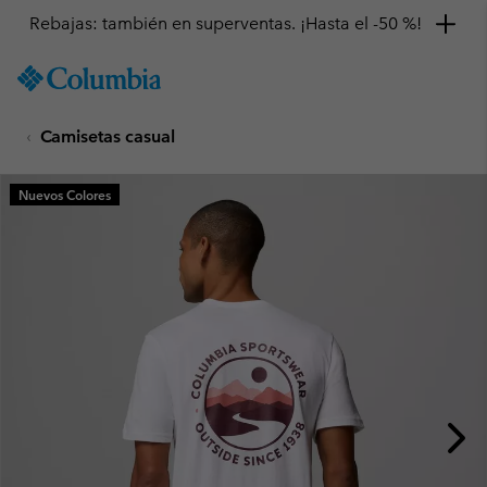
Rebajas: también en superventas. ¡Hasta el -50 %!
SKIP
Columbia
TO
Sportswear
CONTENT
Camisetas casual
SKIP
TO
MAIN
Nuevos Colores
NAV
SKIP
TO
SEARCH