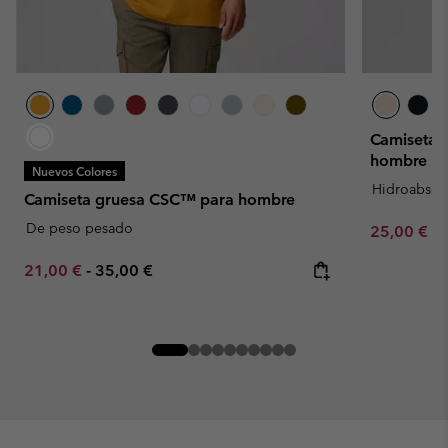
Camiseta 
hombre
Nuevos Colores
Hidroabsor
Camiseta gruesa CSC™ para hombre
De peso pesado
Minimum sa
25,00 €
-
Minimum sale price:
Maximum price:
21,00 €
-
35,00 €