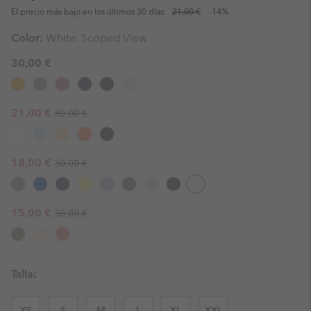
El precio más bajo en los últimos 30 días:
21,00 €
-14%
Color:
White, Scoped View
30,00 €
Regular price:
Sale price:
21,00 €
30,00 €
Regular price:
Sale price:
18,00 €
30,00 €
Regular price:
Sale price:
15,00 €
30,00 €
Talla:
XS
S
M
L
XL
XXL