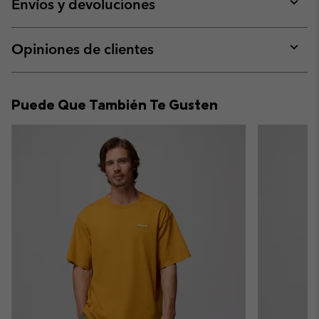
collap
Envíos y devoluciones
sectio
Expan
or
collap
Opiniones de clientes
sectio
Expan
or
collap
Puede Que También Te Gusten
sectio