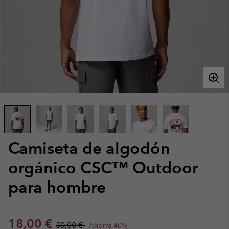
Camiseta de algodón
orgánico CSC™ Outdoor
para hombre
Sale price:
Regular price:
18,00 €
30,00 €
Ahorra 40%