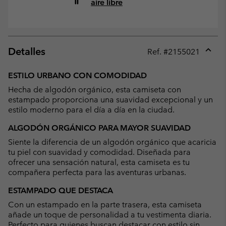
aire libre
Detalles
Ref. #
2155021
Expan
or
ESTILO URBANO CON COMODIDAD
collap
Hecha de algodón orgánico, esta camiseta con
sectio
estampado proporciona una suavidad excepcional y un
estilo moderno para el día a día en la ciudad.
ALGODÓN ORGÁNICO PARA MAYOR SUAVIDAD
Siente la diferencia de un algodón orgánico que acaricia
tu piel con suavidad y comodidad. Diseñada para
ofrecer una sensación natural, esta camiseta es tu
compañera perfecta para las aventuras urbanas.
ESTAMPADO QUE DESTACA
Con un estampado en la parte trasera, esta camiseta
añade un toque de personalidad a tu vestimenta diaria.
Perfecto para quienes buscan destacar con estilo sin