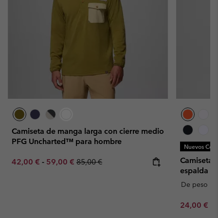
Camiseta de manga larga con cierre medio
PFG Uncharted™ para hombre
Nuevos Colo
Camiseta 
Minimum sale price:
Maximum sale price:
Regular price:
42,00 €
-
59,00 €
85,00 €
espalda C
De peso p
Minimum sa
24,00 €
-