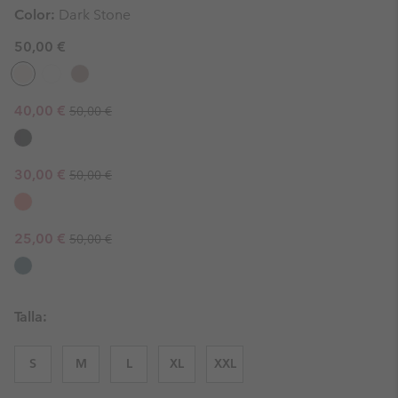
Color:
Dark Stone
50,00 €
Regular price:
Sale price:
40,00 €
50,00 €
Regular price:
Sale price:
30,00 €
50,00 €
Regular price:
Sale price:
25,00 €
50,00 €
Talla:
S
M
L
XL
XXL