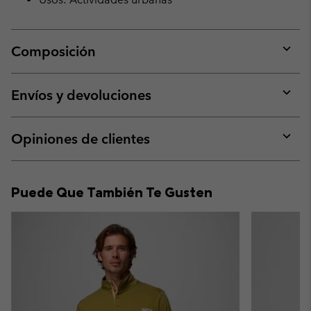
Composición
Expan
or
collap
Envíos y devoluciones
sectio
Expan
or
collap
Opiniones de clientes
sectio
Expan
or
collap
Puede Que También Te Gusten
sectio