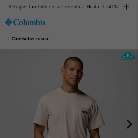
Rebajas: también en superventas. ¡Hasta el -50 %!
SKIP
Columbia
TO
Sportswear
CONTENT
Camisetas casual
SKIP
TO
MAIN
NAV
SKIP
TO
SEARCH