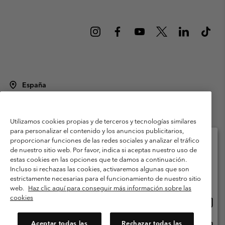
España
©
2026
Columbia Sportswear Spain S.L.U. Avenida del Doctor Arce, 14,
28002 Madrid, España. Todos los derechos reservados.
Utilizamos cookies propias y de terceros y tecnologías similares
Condiciones de uso
Terminos de Venta
Garantía
para personalizar el contenido y los anuncios publicitarios,
Política de Privacidad
proporcionar funciones de las redes sociales y analizar el tráfico
de nuestro sitio web. Por favor, indica si aceptas nuestro uso de
Términos y condiciones del programa de miembros
estas cookies en las opciones que te damos a continuación.
Selecciona tu país e idioma envío
Incluso si rechazas las cookies, activaremos algunas que son
Términos De Uso Del Contenido Generado Por Los Usuarios
Compras en línea disponibles
estrictamente necesarias para el funcionamiento de nuestro sitio
Impressum
Cookies
Public CBCR
web.
Haz clic aquí para conseguir más información sobre las
cookies
Comp
United States
en
Servicio al cliente: Lu. - Vi. de 9:00 a 13:00 y de 14:00 a 18:00
(+)34919015933
línea
Aceptar todas las
Rechazar todas las
Comp