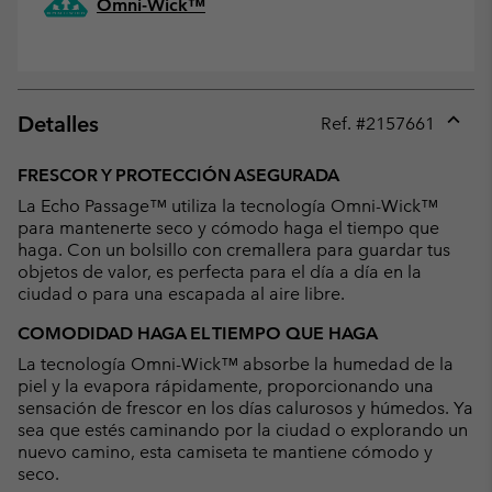
Omni-Wick™
Detalles
Ref. #
2157661
Expan
or
FRESCOR Y PROTECCIÓN ASEGURADA
collap
La Echo Passage™ utiliza la tecnología Omni-Wick™
sectio
para mantenerte seco y cómodo haga el tiempo que
haga. Con un bolsillo con cremallera para guardar tus
objetos de valor, es perfecta para el día a día en la
ciudad o para una escapada al aire libre.
COMODIDAD HAGA EL TIEMPO QUE HAGA
La tecnología Omni-Wick™ absorbe la humedad de la
piel y la evapora rápidamente, proporcionando una
sensación de frescor en los días calurosos y húmedos. Ya
sea que estés caminando por la ciudad o explorando un
nuevo camino, esta camiseta te mantiene cómodo y
seco.