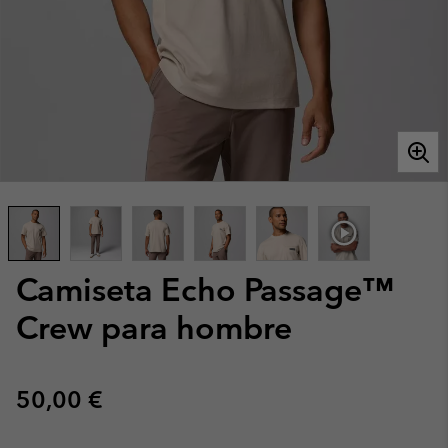
Camiseta Echo Passage™
Crew para hombre
Regular price:
50,00 €