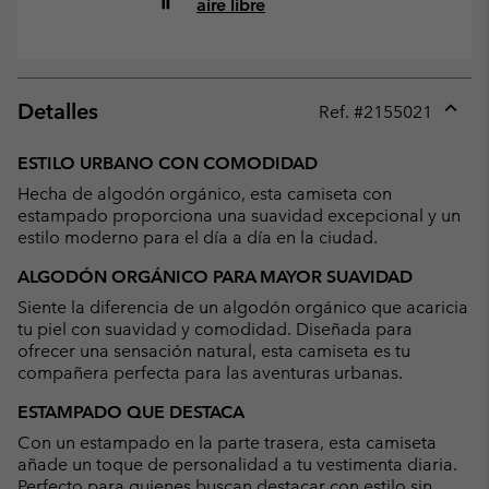
aire libre
Detalles
Ref. #
2155021
Expan
or
ESTILO URBANO CON COMODIDAD
collap
Hecha de algodón orgánico, esta camiseta con
sectio
estampado proporciona una suavidad excepcional y un
estilo moderno para el día a día en la ciudad.
ALGODÓN ORGÁNICO PARA MAYOR SUAVIDAD
Siente la diferencia de un algodón orgánico que acaricia
tu piel con suavidad y comodidad. Diseñada para
ofrecer una sensación natural, esta camiseta es tu
compañera perfecta para las aventuras urbanas.
ESTAMPADO QUE DESTACA
Con un estampado en la parte trasera, esta camiseta
añade un toque de personalidad a tu vestimenta diaria.
Perfecto para quienes buscan destacar con estilo sin