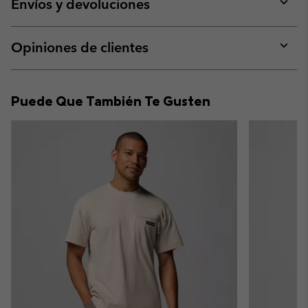
collap
Envíos y devoluciones
sectio
Expan
or
collap
Opiniones de clientes
sectio
Expan
or
collap
Puede Que También Te Gusten
sectio