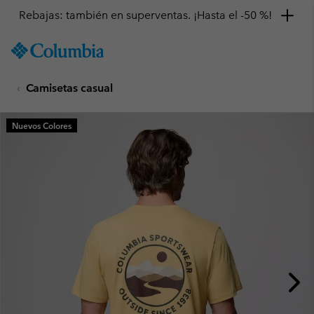
Rebajas: también en superventas. ¡Hasta el -50 %!
SKIP
Columbia
TO
Sportswear
CONTENT
Camisetas casual
SKIP
TO
MAIN
Nuevos Colores
NAV
SKIP
TO
SEARCH