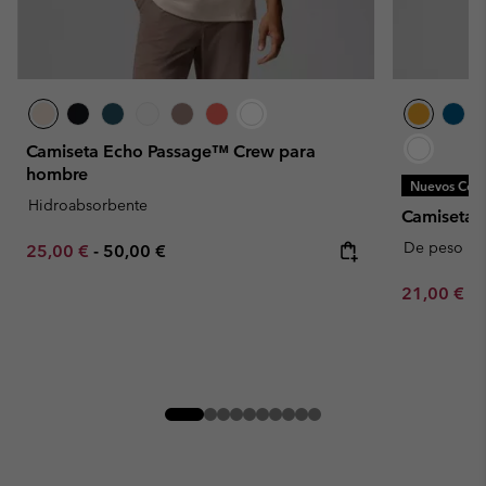
Camiseta Echo Passage™ Crew para
hombre
Nuevos Colo
Hidroabsorbente
Camiseta 
De peso p
Minimum sale price:
Maximum price:
25,00 €
-
50,00 €
Minimum sa
21,00 €
-