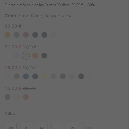
El precio más bajo en los últimos 30 días:
30,00 €
-30%
Color:
Sand Dune, Scoped View
30,00 €
Regular price:
Sale price:
21,00 €
30,00 €
Regular price:
Sale price:
18,00 €
30,00 €
Regular price:
Sale price:
15,00 €
30,00 €
Talla:
XS
S
M
L
XL
XXL