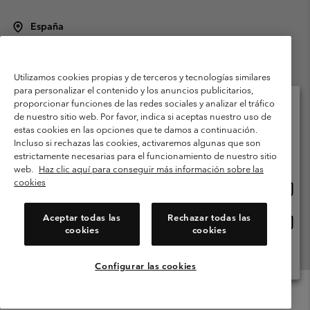
España
©
2026
Columbia Sportswear Spain S.L.U. Avenida del Doctor Arce, 14,
28002 Madrid, España. Todos los derechos reservados.
Utilizamos cookies propias y de terceros y tecnologías similares
Condiciones de uso
Terminos de Venta
Garantía
para personalizar el contenido y los anuncios publicitarios,
Política de Privacidad
proporcionar funciones de las redes sociales y analizar el tráfico
de nuestro sitio web. Por favor, indica si aceptas nuestro uso de
Términos y condiciones del programa de miembros
estas cookies en las opciones que te damos a continuación.
Selecciona tu país e idioma envío
Incluso si rechazas las cookies, activaremos algunas que son
Términos De Uso Del Contenido Generado Por Los Usuarios
Compras en línea disponibles
estrictamente necesarias para el funcionamiento de nuestro sitio
Impressum
Cookies
Public CBCR
web.
Haz clic aquí para conseguir más información sobre las
cookies
Comp
United States
en
Servicio al cliente: Lu. - Vi. de 9:00 a 13:00 y de 14:00 a 18:00
(+)34919015933
línea
Aceptar todas las
Rechazar todas las
Comp
España
dispon
cookies
cookies
en
línea
Ver Todos Los Países
dispon
Configurar las cookies
Menu
Buscar
Iniciar
Mini