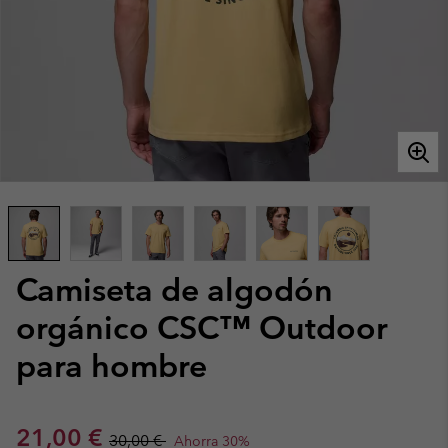
Camiseta de algodón
orgánico CSC™ Outdoor
para hombre
Sale price:
Regular price:
21,00 €
30,00 €
Ahorra 30%