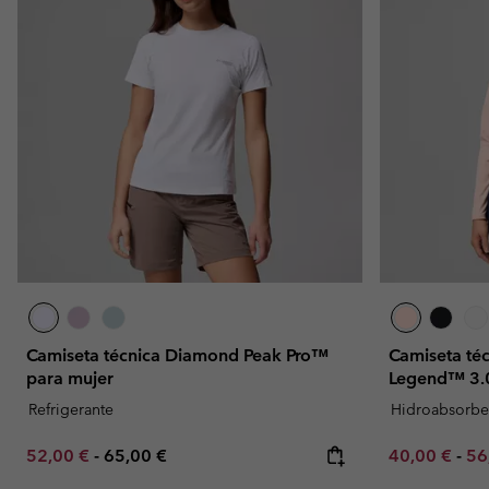
Camiseta técnica Diamond Peak Pro™
Camiseta té
para mujer
Legend™ 3.0
Refrigerante
Hidroabsorbe
Minimum sale price:
Maximum price:
Minimum sal
Ma
52,00 €
-
65,00 €
40,00 €
-
56