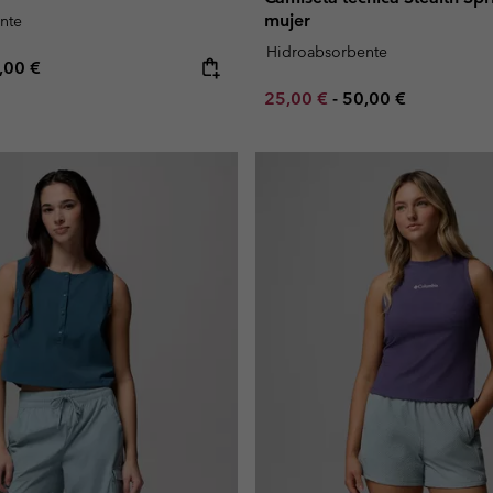
mujer
nte
Hidroabsorbente
e price:
ximum price:
,00 €
Minimum sale price:
Maximum price:
25,00 €
-
50,00 €