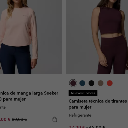
cnica de manga larga Seeker
Nuevos Colores
 para mujer
Camiseta técnica de tirante
para mujer
nte
Refrigerante
e price:
ximum sale price:
Regular price:
,00 €
80,00 €
Minimum sale price:
Maximum price:
27,00 €
-
45,00 €