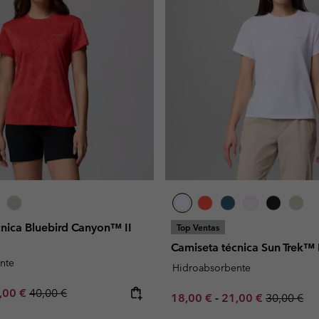
cnica Bluebird Canyon™ II
Top Ventas
Camiseta técnica Sun Trek™ 
nte
Hidroabsorbente
e price:
ximum sale price:
Regular price:
,00 €
40,00 €
Minimum sale price:
Maximum sale pric
Regular pr
18,00 €
-
21,00 €
30,00 €