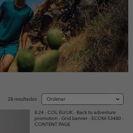
Invierno & de Esquí
Invierno & de Esquí
Guía De Artícolos Impermeables
Guía De Artícolos Impermeables
as grandes
 para mujer
s para hombre
28 resultados
Ordenar
8.24 - COL EU/UK - Back to adventure
promotion - Grid banner - ECOM-53480 -
CONTENT PAGE