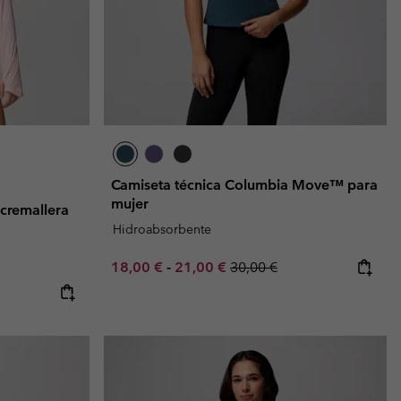
Camiseta técnica Columbia Move™ para
mujer
cremallera
Hidroabsorbente
Minimum sale price:
Maximum sale price:
Regular price:
18,00 €
-
21,00 €
30,00 €