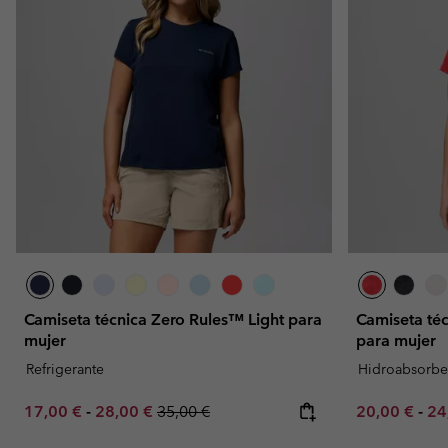
Camiseta técnica Zero Rules™ Light para
Camiseta té
mujer
para mujer
Refrigerante
Hidroabsorbe
Minimum sale price:
Maximum sale price:
Regular price:
Minimum sal
Ma
17,00 €
-
28,00 €
35,00 €
20,00 €
-
24