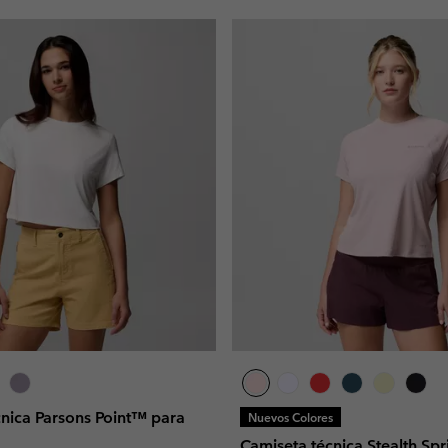
cnica Parsons Point™ para
Nuevos Colores
Camiseta técnica Stealth Sp