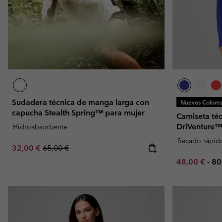
Sudadera técnica de manga larga con
Nuevos Colore
capucha Stealth Spring™ para mujer
Camiseta té
DriVenture™
Hidroabsorbente
Secado rápid
Sale price:
Regular price:
32,00 €
65,00 €
Minimum sal
Ma
48,00 €
-
80