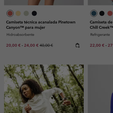
Camiseta técnica acanalada Pinetown
Camiseta de 
Canyon™ para mujer
Chill Creek
Hidroabsorbente
Refrigerante
Minimum sale price:
Maximum sale price:
Regular price:
Minimum sal
Ma
20,00 €
-
24,00 €
40,00 €
22,00 €
-
27