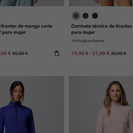
tirantes de manga corta
Camiseta técnica de tirant
™ para mujer
para mujer
Hidroabsorbente
e price:
ximum sale price:
Regular price:
Minimum sale price:
Maximum sale pric
Regular pr
,00 €
45,00 €
15,00 €
-
21,00 €
30,00 €