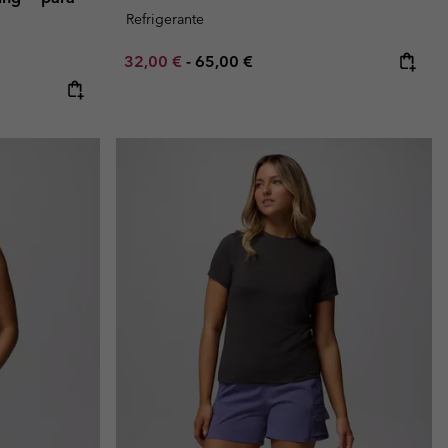
Refrigerante
Minimum sale price:
Maximum price:
32,00 €
-
65,00 €