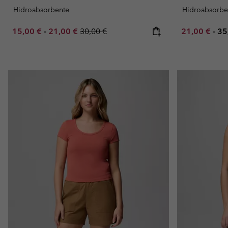
Hidroabsorbente
Hidroabsorbe
Minimum sale price:
Maximum sale price:
Regular price:
Minimum sal
Ma
15,00 €
-
21,00 €
30,00 €
21,00 €
-
35