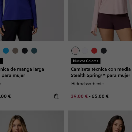
s
Nuevos Colores
cnica de manga larga
Camiseta técnica con media 
 para mujer
Stealth Spring™ para mujer
o
Hidroabsorbente
e price:
ximum price:
Minimum sale price:
Maximum price:
,00 €
39,00 €
-
65,00 €