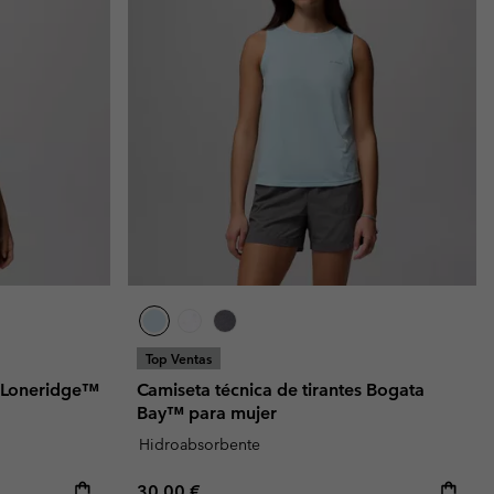
Top Ventas
s Loneridge™
Camiseta técnica de tirantes Bogata
Bay™ para mujer
Hidroabsorbente
Regular price:
30,00 €