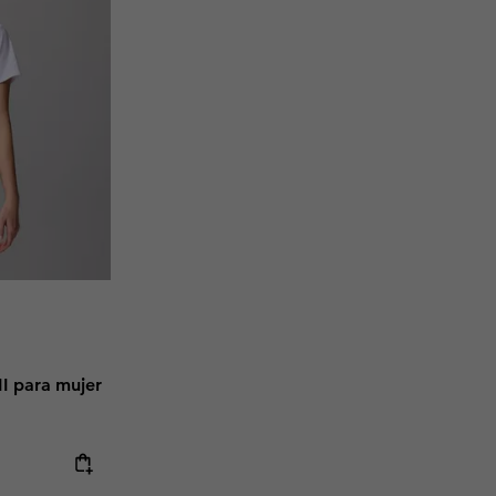
II para mujer
e:
ice: