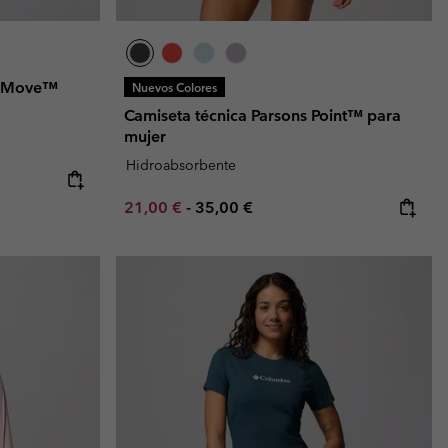
es Move™
Nuevos Colores
Camiseta técnica Parsons Point™ para
mujer
Hidroabsorbente
e:
ice:
Minimum sale price:
Maximum price:
21,00 €
-
35,00 €