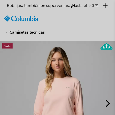
Rebajas: también en superventas. ¡Hasta el -50 %!
SKIP
Columbia
TO
Sportswear
CONTENT
Camisetas técnicas
SKIP
TO
MAIN
Sale
NAV
SKIP
TO
SEARCH