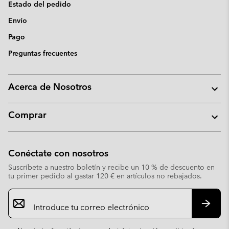
Estado del pedido
Envío
Pago
Preguntas frecuentes
Acerca de Nosotros
Comprar
Conéctate con nosotros
Suscríbete a nuestro boletín y recibe un 10 % de descuento en
tu primer pedido al gastar 120 € en artículos no rebajados.
Suscripción
de
correo
Suscri
electrónico