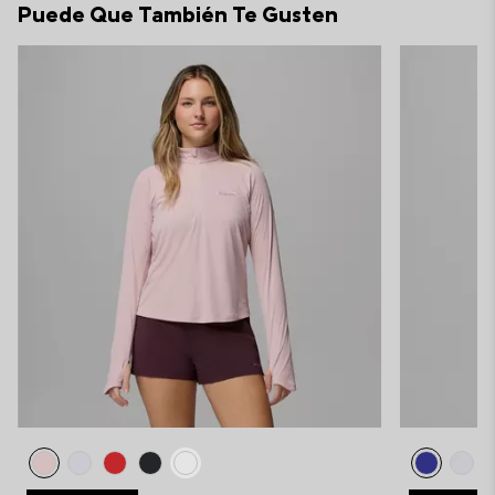
Puede Que También Te Gusten
sectio