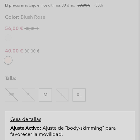
El precio más bajo en los últimos 30 días:
80,00 €
-50%
Color:
Blush Rose
Regular price:
Sale price:
56,00 €
80,00 €
Regular price:
Sale price:
40,00 €
80,00 €
Talla:
XS
S
M
L
XL
Guía de tallas
Ajuste Activo:
Ajuste de "body-skimming" para
favorecer la movilidad.