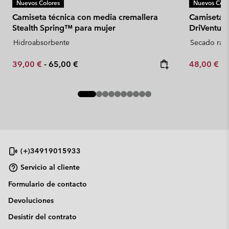
Nuevos Colores
Nuevos Colo
Camiseta técnica con media cremallera
Camiseta t
Stealth Spring™ para mujer
DriVentur
Hidroabsorbente
Secado ráp
Minimum sale price:
Maximum price:
Minimum sa
39,00 €
-
65,00 €
48,00 €
-
(+)34919015933
Servicio al cliente
Formulario de contacto
Devoluciones
Desistir del contrato