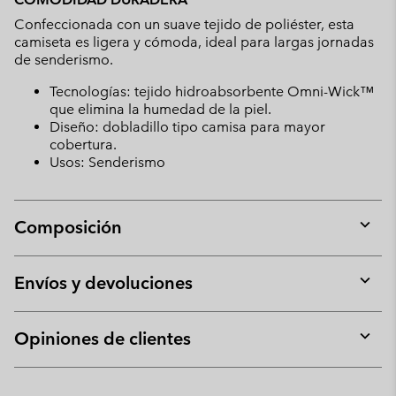
Confeccionada con un suave tejido de poliéster, esta
camiseta es ligera y cómoda, ideal para largas jornadas
de senderismo.
Tecnologías: tejido hidroabsorbente Omni-Wick™
que elimina la humedad de la piel.
Diseño: dobladillo tipo camisa para mayor
cobertura.
Usos: Senderismo
Composición
Expan
or
collap
Envíos y devoluciones
sectio
Expan
or
collap
Opiniones de clientes
sectio
Expan
or
collap