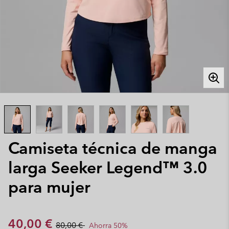
Camiseta técnica de manga
larga Seeker Legend™ 3.0
para mujer
Sale price:
Regular price:
40,00 €
80,00 €
Ahorra 50%