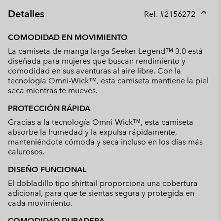
Detalles
Ref. #
2156272
Expan
or
COMODIDAD EN MOVIMIENTO
collap
La camiseta de manga larga Seeker Legend™ 3.0 está
sectio
diseñada para mujeres que buscan rendimiento y
comodidad en sus aventuras al aire libre. Con la
tecnología Omni-Wick™, esta camiseta mantiene la piel
seca mientras te mueves.
PROTECCIÓN RÁPIDA
Gracias a la tecnología Omni-Wick™, esta camiseta
absorbe la humedad y la expulsa rápidamente,
manteniéndote cómoda y seca incluso en los días más
calurosos.
DISEÑO FUNCIONAL
El dobladillo tipo shirttail proporciona una cobertura
adicional, para que te sientas segura y protegida en
cada movimiento.
COMODIDAD DURADERA