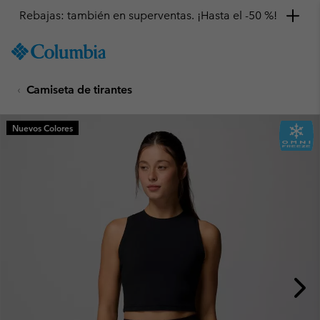
Rebajas: también en superventas. ¡Hasta el -50 %!
SKIP
Columbia
TO
Sportswear
CONTENT
Camiseta de tirantes
SKIP
TO
MAIN
Nuevos Colores
NAV
SKIP
TO
SEARCH