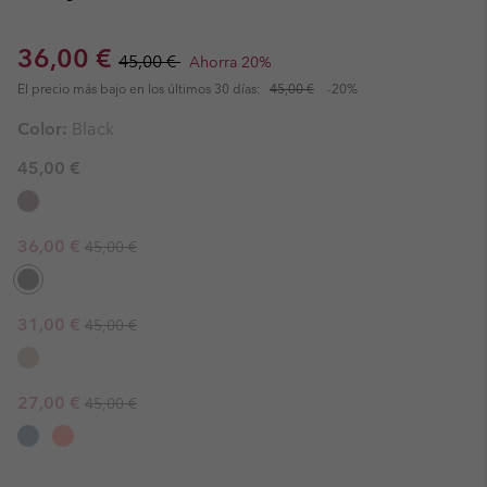
Sale price:
Regular price:
36,00 €
45,00 €
Ahorra 20%
El precio más bajo en los últimos 30 días:
45,00 €
-20%
Color:
Black
45,00 €
Regular price:
Sale price:
36,00 €
45,00 €
Regular price:
Sale price:
31,00 €
45,00 €
Regular price:
Sale price:
27,00 €
45,00 €