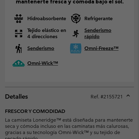
mantenerte fresca y cómoda bajo el sol.
Hidroabsorbente
Refrigerante
Tejido elástico en
Senderismo
4 direcciones
rápido
Senderismo
Omni-Freeze™
Omni-Wick™
Detalles
Ref. #
2155721
Expan
or
FRESCOR Y COMODIDAD
collap
La camiseta Loneridge™ está diseñada para mantenerte
sectio
seca y cómoda incluso en las caminatas más calurosas,
gracias a su tecnología Omni-Wick™ y su tejido de
secado rápido.