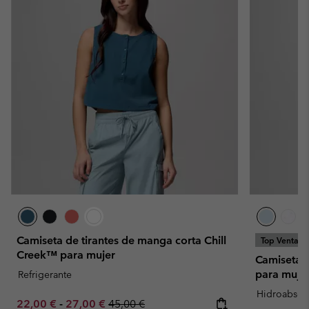
Camiseta de tirantes de manga corta Chill
Top Ventas
Creek™ para mujer
Camiseta t
para muje
Refrigerante
Hidroabsor
Minimum sale price:
Maximum sale price:
Regular price:
22,00 €
-
27,00 €
45,00 €