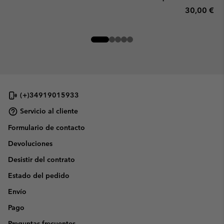
Regular pr
30,00 €
(+)34919015933
Servicio al cliente
Formulario de contacto
Devoluciones
Desistir del contrato
Estado del pedido
Envío
Pago
Preguntas frecuentes