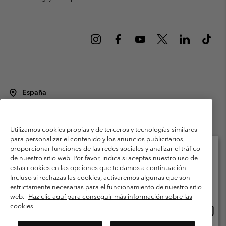
España
©
2026
Columbia Sportswear Spain S.L.U. Avenida del Doctor Arce, 14,
28002 Madrid, España. Todos los derechos reservados.
Utilizamos cookies propias y de terceros y tecnologías similares
Condiciones de uso
Terminos de Venta
Garantía
para personalizar el contenido y los anuncios publicitarios,
Política de Privacidad
proporcionar funciones de las redes sociales y analizar el tráfico
de nuestro sitio web. Por favor, indica si aceptas nuestro uso de
Términos y condiciones del programa de miembros
estas cookies en las opciones que te damos a continuación.
Selecciona tu país e idioma envío
Incluso si rechazas las cookies, activaremos algunas que son
Términos De Uso Del Contenido Generado Por Los Usuarios
Compras en línea disponibles
estrictamente necesarias para el funcionamiento de nuestro sitio
Impressum
Cookies
Public CBCR
web.
Haz clic aquí para conseguir más información sobre las
cookies
Comp
United States
en
Servicio al cliente: Lu. - Vi. de 9:00 a 13:00 y de 14:00 a 18:00
(+)34919015933