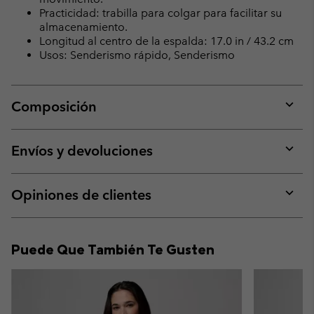
Practicidad: trabilla para colgar para facilitar su
almacenamiento.
Longitud al centro de la espalda: 17.0 in / 43.2 cm
Usos: Senderismo rápido, Senderismo
Composición
Expan
or
collap
Envíos y devoluciones
sectio
Expan
or
collap
Opiniones de clientes
sectio
Expan
or
collap
Puede Que También Te Gusten
sectio