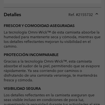
Detalles
Ref. #
2155732
Expan
or
FRESCOR Y COMODIDAD ASEGURADAS
collap
La tecnología Omni-Wick™ de esta camiseta absorbe la
sectio
humedad para mantenerte seca y cómoda, mientras que
los detalles reflectantes mejoran tu visibilidad en el
camino.
PROTECCIÓN INCOMPARABLE
Gracias a la tecnología Omni-Wick™, esta camiseta
absorbe el sudor de la piel, permitiendo que se evapore
rápidamente. Ya sea corriendo por caminos o
disfrutando de una caminata veraniega, te mantendrás
fresca y cómoda.
VISIBILIDAD SEGURA
Los detalles reflectantes en la camiseta aseguran que
seas visible incluso en condiciones de poca luz,
aumentando la seguridad durante tus actividades al aire