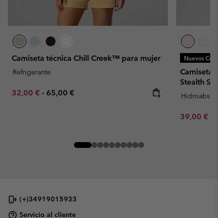
Camiseta técnica Chill Creek™ para mujer
Nuevos Colo
Camiseta t
Refrigerante
Stealth Sp
Minimum sale price:
Maximum price:
32,00 €
-
65,00 €
Hidroabsor
Minimum sa
39,00 €
-
(+)34919015933
Servicio al cliente