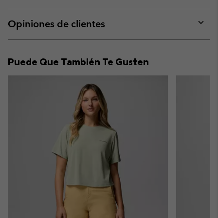
sectio
Expan
or
collap
Opiniones de clientes
sectio
Expan
or
collap
Puede Que También Te Gusten
sectio