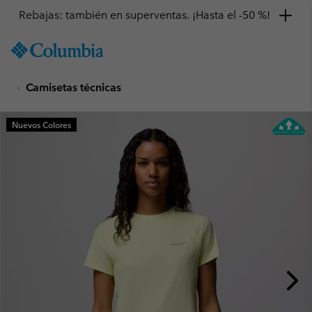
Rebajas: también en superventas. ¡Hasta el -50 %!
SKIP
Columbia
TO
Sportswear
CONTENT
Camisetas técnicas
SKIP
TO
MAIN
Nuevos Colores
NAV
SKIP
TO
SEARCH