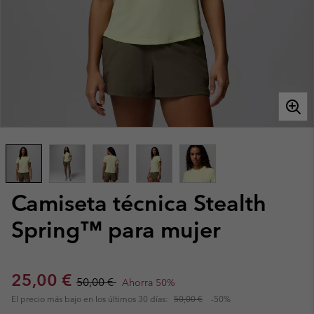
Camiseta técnica Stealth
Spring™ para mujer
Sale price:
Regular price:
25,00 €
50,00 €
Ahorra 50%
El precio más bajo en los últimos 30 días:
50,00 €
-50%