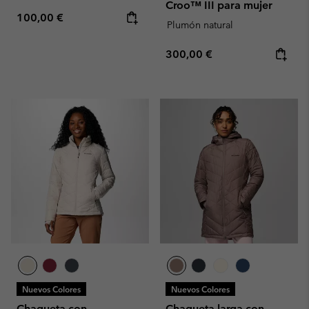
Croo™ III para mujer
Regular price:
100,00 €
Plumón natural
Regular price:
300,00 €
Nuevos Colores
Nuevos Colores
Chaqueta con
Chaqueta larga con