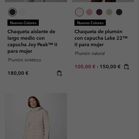
Nuevos Colores
Nuevos Colores
Chaqueta aislante de
Chaqueta de plumón
largo medio con
con capucha Lake 22™
capucha Joy Peak™ II
II para mujer
para mujer
Plumón natural
Plumón sintético
Minimum sale price:
Maximum price:
105,00 €
-
150,00 €
Regular price:
180,00 €