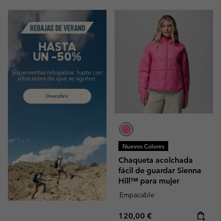
Summer Sale
HASTA
UN -50%
Superventas rebajados:
hazte con
ellos antes de que se agoten.
Descubrir
Nuevos Colores
Chaqueta acolchada
fácil de guardar Sienna
Hill™ para mujer
Empacable
Regular price:
120,00 €