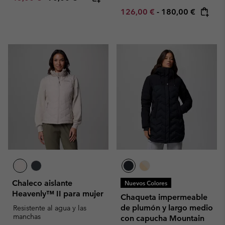
Minimum sale price:
Maximum price:
126,00 €
-
180,00 €
Chaleco aislante
Nuevos Colores
Heavenly™ II para mujer
Chaqueta impermeable
de plumón y largo medio
Resistente al agua y las
manchas
con capucha Mountain