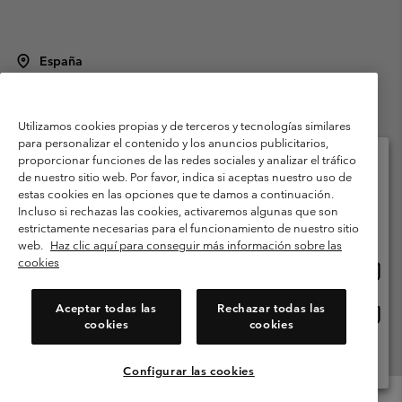
España
©
2026
Columbia Sportswear Spain S.L.U. Avenida del Doctor Arce, 14,
28002 Madrid, España. Todos los derechos reservados.
Utilizamos cookies propias y de terceros y tecnologías similares
Condiciones de uso
Terminos de Venta
Garantía
para personalizar el contenido y los anuncios publicitarios,
Política de Privacidad
proporcionar funciones de las redes sociales y analizar el tráfico
de nuestro sitio web. Por favor, indica si aceptas nuestro uso de
Términos y condiciones del programa de miembros
estas cookies en las opciones que te damos a continuación.
Selecciona tu país e idioma envío
Incluso si rechazas las cookies, activaremos algunas que son
Términos De Uso Del Contenido Generado Por Los Usuarios
Compras en línea disponibles
estrictamente necesarias para el funcionamiento de nuestro sitio
Impressum
Cookies
Public CBCR
web.
Haz clic aquí para conseguir más información sobre las
cookies
Comp
United States
en
Servicio al cliente: Lu. - Vi. de 9:00 a 13:00 y de 14:00 a 18:00
(+)34919015933
línea
Aceptar todas las
Rechazar todas las
Comp
España
dispon
cookies
cookies
en
línea
Ver Todos Los Países
dispon
Configurar las cookies