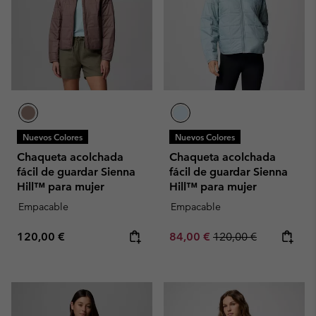
Nuevos Colores
Nuevos Colores
Chaqueta acolchada
Chaqueta acolchada
fácil de guardar Sienna
fácil de guardar Sienna
Hill™ para mujer
Hill™ para mujer
Empacable
Empacable
Regular price:
Sale price:
Regular price:
120,00 €
84,00 €
120,00 €