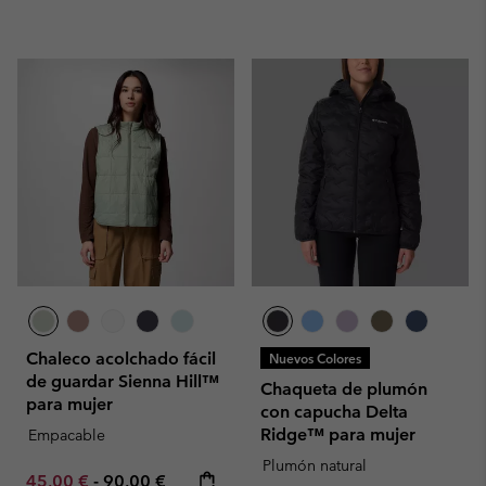
Chaleco acolchado fácil
Nuevos Colores
de guardar Sienna Hill™
Chaqueta de plumón
para mujer
con capucha Delta
Ridge™ para mujer
Empacable
Plumón natural
Minimum sale price:
Maximum price:
45,00 €
-
90,00 €