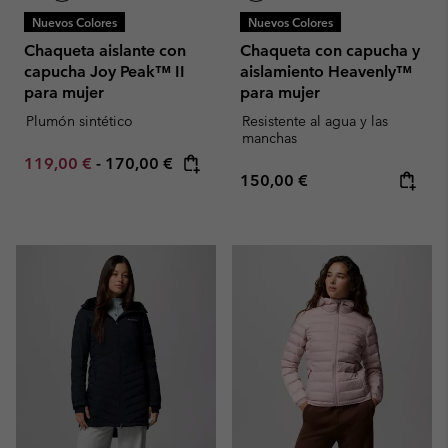
Nuevos Colores
Nuevos Colores
Chaqueta aislante con
Chaqueta con capucha y
capucha Joy Peak™ II
aislamiento Heavenly™
para mujer
para mujer
Plumón sintético
Resistente al agua y las
manchas
Minimum sale price:
Maximum price:
119,00 €
-
170,00 €
Regular price:
150,00 €