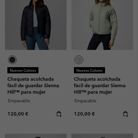
Nuevos Colores
Nuevos Colores
Chaqueta acolchada
Chaqueta acolchada
fácil de guardar Sienna
fácil de guardar Sienna
Hill™ para mujer
Hill™ para mujer
Empacable
Empacable
Regular price:
Regular price:
120,00 €
120,00 €