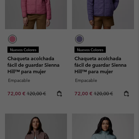
Nuevos Colores
Nuevos Colores
Chaqueta acolchada
Chaqueta acolchada
fácil de guardar Sienna
fácil de guardar Sienna
Hill™ para mujer
Hill™ para mujer
Empacable
Empacable
Sale price:
Regular price:
Sale price:
Regular price:
72,00 €
120,00 €
72,00 €
120,00 €