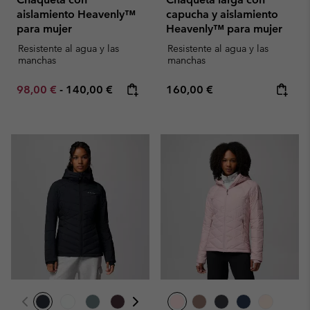
aislamiento Heavenly™
capucha y aislamiento
para mujer
Heavenly™ para mujer
Resistente al agua y las
Resistente al agua y las
manchas
manchas
Minimum sale price:
Maximum price:
Regular price:
98,00 €
-
140,00 €
160,00 €