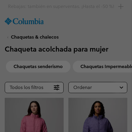
Consigue un 10 % de descuento
SKIP
Columbia
TO
Sportswear
CONTENT
Chaquetas & chalecos
SKIP
TO
Chaqueta acolchada para mujer
MAIN
NAV
SKIP
Chaquetas senderismo
Chaquetas Impermeabl
TO
SEARCH
Todos los filtros
Ordenar