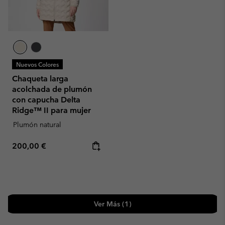
Nuevos Colores
Chaqueta larga
acolchada de plumón
con capucha Delta
Ridge™ II para mujer
Plumón natural
Regular price:
200,00 €
Ver Más (1)