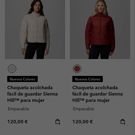
Nuevos Colores
Nuevos Colores
Chaqueta acolchada
Chaqueta acolchada
fácil de guardar Sienna
fácil de guardar Sienna
Hill™ para mujer
Hill™ para mujer
Empacable
Empacable
Regular price:
Regular price:
120,00 €
120,00 €