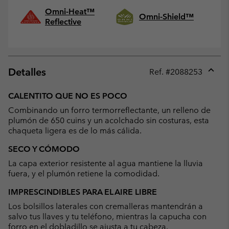
Omni-Heat™
Omni-Shield™
Reflective
Detalles
Ref. #
2088253
Expan
or
CALENTITO QUE NO ES POCO
collap
Combinando un forro termorreflectante, un relleno de
sectio
plumón de 650 cuins y un acolchado sin costuras, esta
chaqueta ligera es de lo más cálida.
SECO Y CÓMODO
La capa exterior resistente al agua mantiene la lluvia
fuera, y el plumón retiene la comodidad.
IMPRESCINDIBLES PARA EL AIRE LIBRE
Los bolsillos laterales con cremalleras mantendrán a
salvo tus llaves y tu teléfono, mientras la capucha con
forro en el dobladillo se ajusta a tu cabeza.