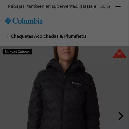
Rebajas: también en superventas. ¡Hasta el -50 %!
SKIP
Columbia
TO
Sportswear
CONTENT
Chaquetas Acolchadas & Plumíferos
SKIP
TO
MAIN
Nuevos Colores
NAV
SKIP
TO
SEARCH