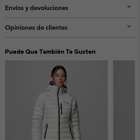
collap
Envíos y devoluciones
sectio
Expan
or
collap
Opiniones de clientes
sectio
Expan
or
collap
Puede Que También Te Gusten
sectio