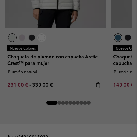
Nuevos Colores
Nuevos Colo
Chaqueta de plumón con capucha Arctic
Chaqueta f
Crest™ para mujer
capucha C
Plumón natural
Plumón natu
Minimum sale price:
Maximum price:
Minimum sa
231,00 €
-
330,00 €
140,00 €
(+)34919015933