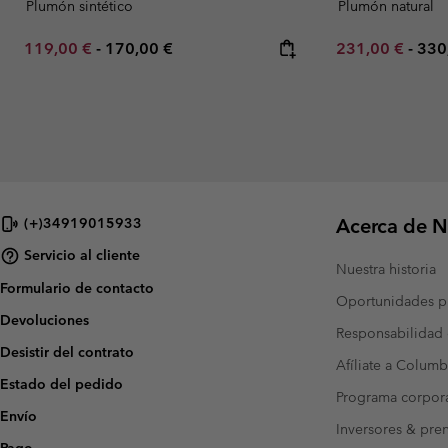
Plumón sintético
Plumón natural
Minimum sale price:
Maximum price:
Minimum sale p
Max
119,00 €
-
170,00 €
231,00 €
-
330
Acerca de N
(+)34919015933
Servicio al cliente
Nuestra historia
Formulario de contacto
Oportunidades pr
Devoluciones
Responsabilidad 
Desistir del contrato
Afíliate a Columb
Estado del pedido
Programa corpora
Envío
Inversores & pre
Pago