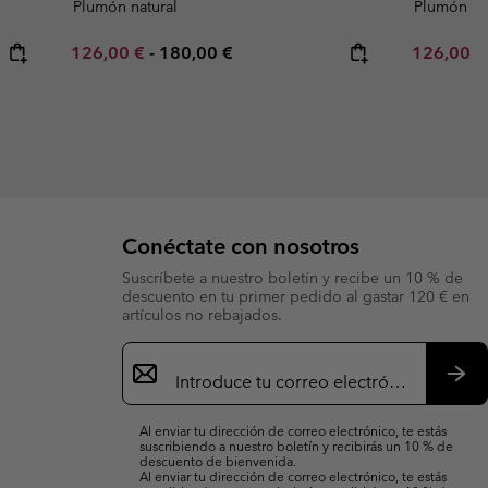
Plumón natural
Plumón sin
Minimum sale price:
Maximum price:
Minimum s
126,00 €
-
180,00 €
126,00 
Conéctate con nosotros
Suscríbete a nuestro boletín y recibe un 10 % de
descuento en tu primer pedido al gastar 120 € en
artículos no rebajados.
Suscripción
de
correo
Susc
electrónico
Al enviar tu dirección de correo electrónico, te estás
suscribiendo a nuestro boletín y recibirás un 10 % de
descuento de bienvenida.
Al enviar tu dirección de correo electrónico, te estás