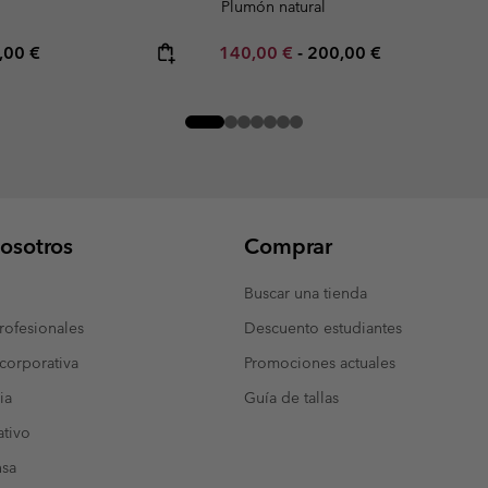
Plumón natural
rice:
imum price:
Minimum sale price:
Maximum price:
,00 €
140,00 €
-
200,00 €
osotros
Comprar
Buscar una tienda
ofesionales
Descuento estudiantes
corporativa
Promociones actuales
ia
Guía de tallas
tivo
nsa