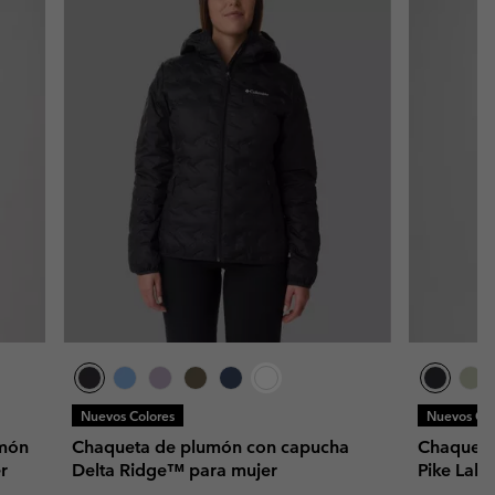
Nuevos Colores
Nuevos Col
umón
Chaqueta de plumón con capucha
Chaqueta
r
Delta Ridge™ para mujer
Pike Lake