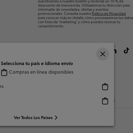
suscribiendo a nuestro boletín y recibirás un 10 % de
descuento de bienvenida. Utilizaremos tu dirección para
informarte de novedades, ofertas y eventos
promocionales. Consulta nuestra
Política de Privacidad
para conocer más en detalle cómo procesaremos tus datos
con fines de ’marketing’ y cómo puedes revocar tu
consentimiento.
Selecciona tu país e idioma envío
Compras en línea disponibles
Compras
es
en
línea
Compras
do Generado Por Los Usuarios
Impressum
Cookies
Public CBCR
disponibles
en
línea
Ver Todos Los Países
disponibles