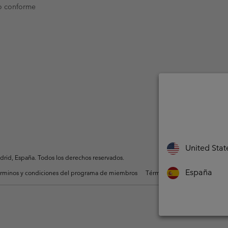
o conforme
United Stat
rid, España. Todos los derechos reservados.
España
rminos y condiciones del programa de miembros
Términos De Uso Del Conteni