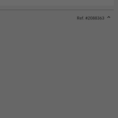
Ref. #
2088363
Expan
or
collap
sectio