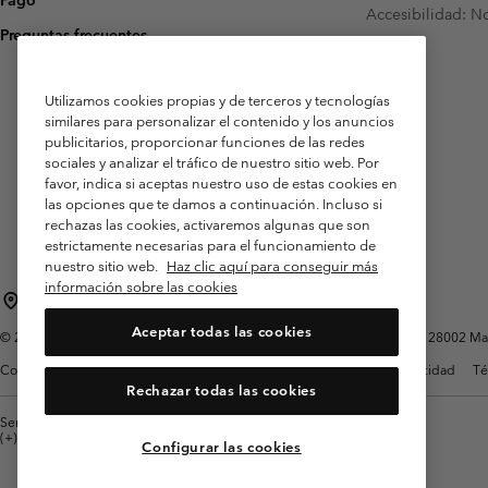
Accesibilidad: N
Preguntas frecuentes
Utilizamos cookies propias y de terceros y tecnologías
similares para personalizar el contenido y los anuncios
publicitarios, proporcionar funciones de las redes
sociales y analizar el tráfico de nuestro sitio web. Por
favor, indica si aceptas nuestro uso de estas cookies en
las opciones que te damos a continuación. Incluso si
rechazas las cookies, activaremos algunas que son
estrictamente necesarias para el funcionamiento de
nuestro sitio web.
Haz clic aquí para conseguir más
información sobre las cookies
España
Aceptar todas las cookies
©
2026
Columbia Sportswear Spain S.L.U. Avenida del Doctor Arce, 14, 28002 Mad
Condiciones de uso
Terminos de Venta
Garantía
Política de Privacidad
Té
Rechazar todas las cookies
Servicio al cliente: Lu. - Vi. de 9:00 a 13:00 y de 14:00 a 18:00
(+)34919015933
Configurar las cookies