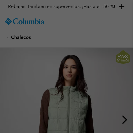
Rebajas: también en superventas. ¡Hasta el -50 %!
SKIP
Columbia
TO
Sportswear
CONTENT
Chalecos
SKIP
TO
MAIN
NAV
SKIP
TO
SEARCH