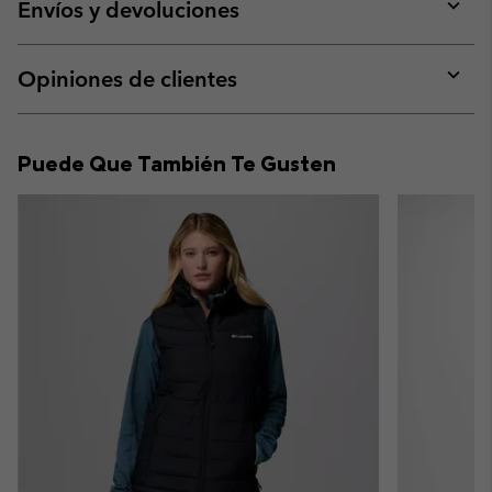
collap
Envíos y devoluciones
sectio
Expan
or
collap
Opiniones de clientes
sectio
Expan
or
collap
Puede Que También Te Gusten
sectio