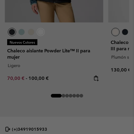
Chaleco ac
Nuevos Colores
III para mu
Chaleco aislante Powder Lite™ II para
mujer
Plumón sint
Ligero
Regular pr
130,00 €
Minimum sale price:
Maximum price:
70,00 €
-
100,00 €
(+)34919015933