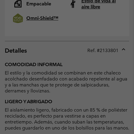
Estilo de vida al
Empacable
aire libre
Omni-Shield™
Detalles
Ref. #
2133801
Expan
or
COMODIDAD INFORMAL
collap
El estilo y la comodidad se combinan en este chaleco
sectio
acolchado desenfadado con acabado repelente al agua
y a las manchas que te protege de salpicaduras,
derrames y lloviznas.
LIGERO Y ABRIGADO
El aislamiento ligero, fabricado con un 85 % de poliéster
reciclado, es perfecto para vestirse a capas en
entretiempo. Además, cuando suban las temperaturas,
puedes guardarlo en uno de los bolsillos para las manos.