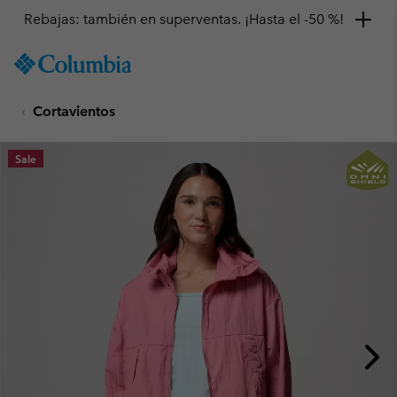
Rebajas: también en superventas. ¡Hasta el -50 %!
SKIP
Columbia
TO
Sportswear
CONTENT
Cortavientos
SKIP
TO
MAIN
Sale
NAV
SKIP
TO
SEARCH