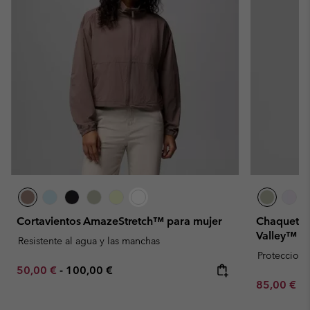
Cortavientos AmazeStretch™ para mujer
Chaqueta l
Valley™ p
Resistente al agua y las manchas
Proteccion 
Minimum sale price:
Maximum price:
50,00 €
-
100,00 €
Minimum sa
85,00 €
-