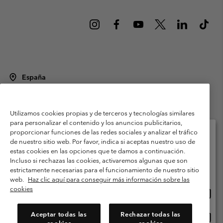
España
©
2026
Columbia Sportswear Spain S.L.U. Avenida del Doctor Arce, 14,
28002 Madrid, España. Todos los derechos reservados.
Utilizamos cookies propias y de terceros y tecnologías similares
Condiciones de uso
Terminos de Venta
Garantía
para personalizar el contenido y los anuncios publicitarios,
Política de Privacidad
proporcionar funciones de las redes sociales y analizar el tráfico
de nuestro sitio web. Por favor, indica si aceptas nuestro uso de
Términos y condiciones del programa de miembros
estas cookies en las opciones que te damos a continuación.
Selecciona tu país e idioma envío
Incluso si rechazas las cookies, activaremos algunas que son
Términos De Uso Del Contenido Generado Por Los Usuarios
Compras en línea disponibles
estrictamente necesarias para el funcionamiento de nuestro sitio
Impressum
Cookies
Public CBCR
web.
Haz clic aquí para conseguir más información sobre las
cookies
Comp
United States
en
Servicio al cliente: Lu. - Vi. de 9:00 a 13:00 y de 14:00 a 18:00
(+)34919015933
línea
Aceptar todas las
Rechazar todas las
Comp
España
dispon