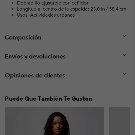
Dobladillo ajustable con ceñidor.
Longitud al centro de la espalda: 23.0 in / 58.4 cm
Usos: Actividades urbanas
Composición
Expan
or
collap
Envíos y devoluciones
sectio
Expan
or
collap
Opiniones de clientes
sectio
Expan
or
collap
Puede Que También Te Gusten
sectio