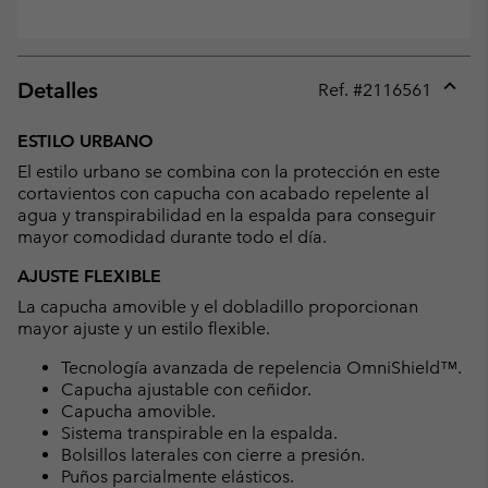
Detalles
Ref. #
2116561
Expan
or
ESTILO URBANO
collap
El estilo urbano se combina con la protección en este
sectio
cortavientos con capucha con acabado repelente al
agua y transpirabilidad en la espalda para conseguir
mayor comodidad durante todo el día.
AJUSTE FLEXIBLE
La capucha amovible y el dobladillo proporcionan
mayor ajuste y un estilo flexible.
Tecnología avanzada de repelencia OmniShield™.
Capucha ajustable con ceñidor.
Capucha amovible.
Sistema transpirable en la espalda.
Bolsillos laterales con cierre a presión.
Puños parcialmente elásticos.