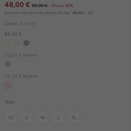
Sale price:
Regular price:
48,00 €
80,00 €
Ahorra 40%
El precio más bajo en los últimos 30 días:
48,00 €
0%
Color:
Rosette
80,00 €
Regular price:
Sale price:
56,00 €
80,00 €
Regular price:
Sale price:
48,00 €
80,00 €
Talla:
XS
S
M
L
XL