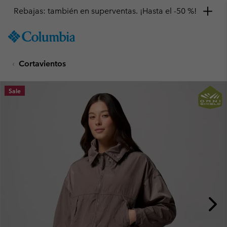
Rebajas: también en superventas. ¡Hasta el -50 %!
SKIP
Columbia
TO
Sportswear
CONTENT
Cortavientos
SKIP
TO
MAIN
Sale
NAV
SKIP
TO
SEARCH