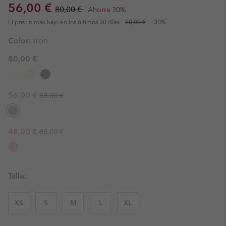
Sale price:
Regular price:
56,00 €
80,00 €
Ahorra 30%
El precio más bajo en los últimos 30 días:
80,00 €
-30%
Color:
Iron
80,00 €
Regular price:
Sale price:
56,00 €
80,00 €
Regular price:
Sale price:
48,00 €
80,00 €
Talla:
XS
S
M
L
XL