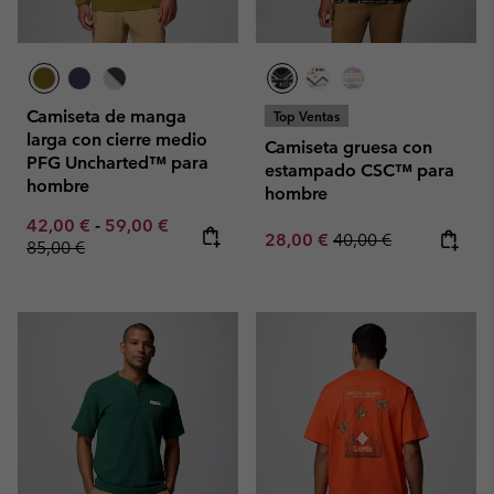
Camiseta de manga
Top Ventas
larga con cierre medio
Camiseta gruesa con
PFG Uncharted™ para
estampado CSC™ para
hombre
hombre
Minimum sale price:
Maximum sale price:
Regular price:
42,00 €
-
59,00 €
Sale price:
Regular price:
28,00 €
40,00 €
85,00 €