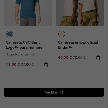
Camiseta CSC Basic
Camiseta unisex oficial
Logo™ para hombre
Endor™
Algodon organico
Sale price:
Regular price:
49,00 €
70,00 €
Sale price:
Regular price:
18,90 €
27,00 €
Ver Más (1)