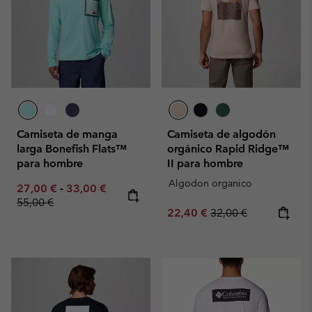
Camiseta de manga
Camiseta de algodón
larga Bonefish Flats™
orgánico Rapid Ridge™
para hombre
II para hombre
Algodon organico
Minimum sale price:
Maximum sale price:
Regular price:
27,00 €
-
33,00 €
55,00 €
Sale price:
Regular price:
22,40 €
32,00 €