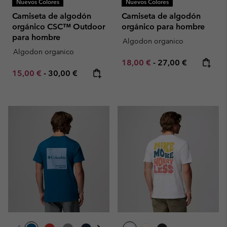
Nuevos Colores
Nuevos Colores
Camiseta de algodón
Camiseta de algodón
orgánico CSC™ Outdoor
orgánico para hombre
para hombre
Algodon organico
Algodon organico
Minimum sale price:
Maximum price:
18,00 €
-
27,00 €
Minimum sale price:
Maximum price:
15,00 €
-
30,00 €