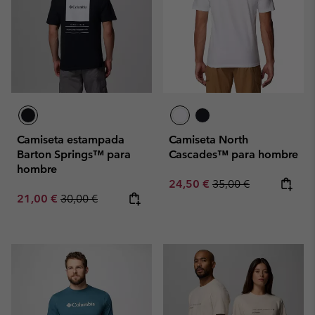
Camiseta estampada
Camiseta North
Barton Springs™ para
Cascades™ para hombre
hombre
Sale price:
Regular price:
24,50 €
35,00 €
Sale price:
Regular price:
21,00 €
30,00 €