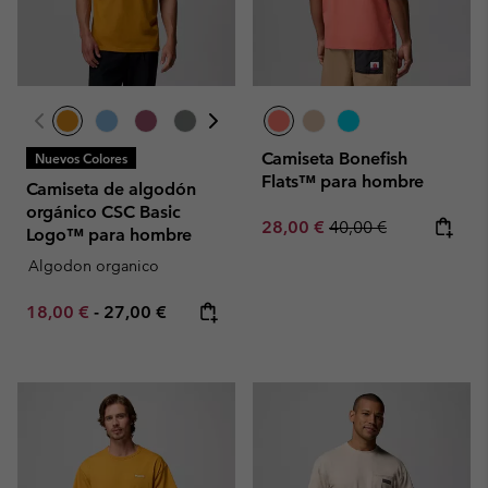
Camiseta Bonefish
Nuevos Colores
Flats™ para hombre
Camiseta de algodón
orgánico CSC Basic
Sale price:
Regular price:
28,00 €
40,00 €
Logo™ para hombre
Algodon organico
Minimum sale price:
Maximum price:
18,00 €
-
27,00 €