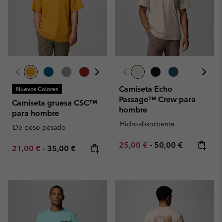
Camiseta Echo
Nuevos Colores
Passage™ Crew para
Camiseta gruesa CSC™
hombre
para hombre
Hidroabsorbente
De peso pesado
Minimum sale price:
Maximum price:
25,00 €
-
50,00 €
Minimum sale price:
Maximum price:
21,00 €
-
35,00 €