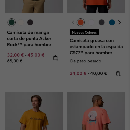
Camiseta de manga
Nuevos Colores
corta de punto Acker
Camiseta gruesa con
Rock™ para hombre
estampado en la espalda
CSC™ para hombre
Minimum sale price:
Maximum sale price:
Regular price:
32,00 €
-
45,00 €
65,00 €
De peso pesado
Minimum sale price:
Maximum price:
24,00 €
-
40,00 €