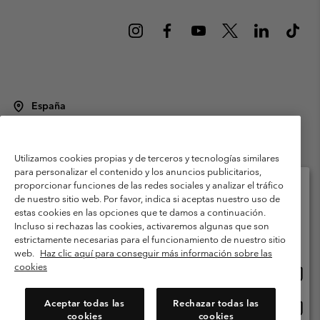
España
©
2026
Columbia Sportswear Spain S.L.U. Avenida del Doctor Arce, 14,
28002 Madrid, España. Todos los derechos reservados.
Utilizamos cookies propias y de terceros y tecnologías similares
Condiciones de uso
Terminos de Venta
Garantía
para personalizar el contenido y los anuncios publicitarios,
Política de Privacidad
proporcionar funciones de las redes sociales y analizar el tráfico
de nuestro sitio web. Por favor, indica si aceptas nuestro uso de
Términos y condiciones del programa de miembros
estas cookies en las opciones que te damos a continuación.
Selecciona tu país e idioma envío
Incluso si rechazas las cookies, activaremos algunas que son
Términos De Uso Del Contenido Generado Por Los Usuarios
Compras en línea disponibles
estrictamente necesarias para el funcionamiento de nuestro sitio
Impressum
Cookies
Public CBCR
web.
Haz clic aquí para conseguir más información sobre las
cookies
Comp
United States
en
Servicio al cliente: Lu. - Vi. de 9:00 a 13:00 y de 14:00 a 18:00
(+)34919015933
línea
Aceptar todas las
Rechazar todas las
Comp
España
dispon
cookies
cookies
en