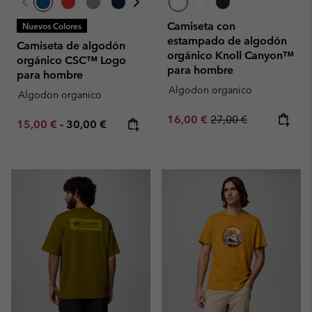
Camiseta con
Nuevos Colores
estampado de algodón
Camiseta de algodón
orgánico Knoll Canyon™
orgánico CSC™ Logo
para hombre
para hombre
Algodon organico
Algodon organico
Sale price:
Regular price:
16,00 €
27,00 €
Minimum sale price:
Maximum price:
15,00 €
-
30,00 €