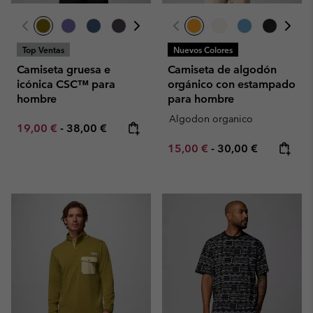
Top Ventas
Nuevos Colores
Camiseta gruesa e
Camiseta de algodón
icónica CSC™ para
orgánico con estampado
hombre
para hombre
Algodon organico
Minimum sale price:
Maximum price:
19,00 €
-
38,00 €
Minimum sale price:
Maximum price:
15,00 €
-
30,00 €