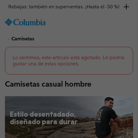
Consigue un 10 % de descuento
SKIP
Columbia
TO
Sportswear
CONTENT
Camisetas
SKIP
TO
MAIN
NAV
Lo sentimos, este artículo está agotado. Le podria
gustar una de estas opciones.
SKIP
TO
SEARCH
Camisetas casual hombre
Estilo desenfadado,
diseñado para durar