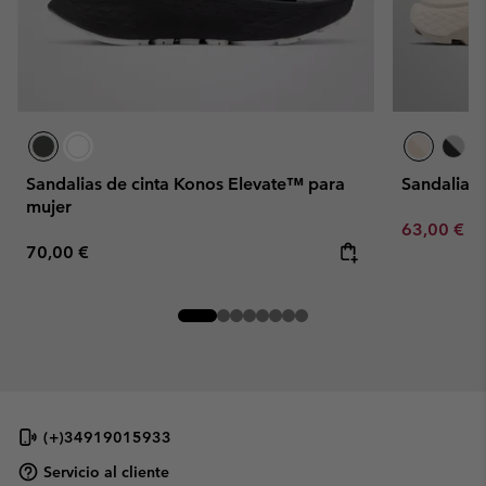
Sandalias de cinta Konos Elevate™ para
Sandalias
mujer
Minimum sa
63,00 €
-
Regular price:
70,00 €
(+)34919015933
Servicio al cliente