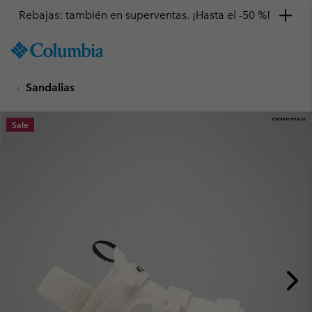
Rebajas: también en superventas. ¡Hasta el -50 %!
SKIP
Columbia
TO
Sportswear
CONTENT
Sandalias
SKIP
TO
MAIN
Sale
NAV
SKIP
TO
SEARCH