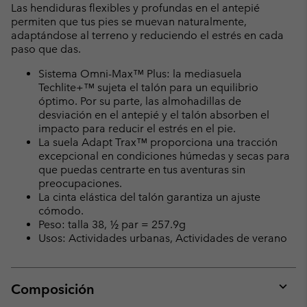
Las hendiduras flexibles y profundas en el antepié
permiten que tus pies se muevan naturalmente,
adaptándose al terreno y reduciendo el estrés en cada
paso que das.
Sistema Omni-Max™ Plus: la mediasuela
Techlite+™ sujeta el talón para un equilibrio
óptimo. Por su parte, las almohadillas de
desviación en el antepié y el talón absorben el
impacto para reducir el estrés en el pie.
La suela Adapt Trax™ proporciona una tracción
excepcional en condiciones húmedas y secas para
que puedas centrarte en tus aventuras sin
preocupaciones.
La cinta elástica del talón garantiza un ajuste
cómodo.
Peso: talla 38, ½ par = 257.9g
Usos: Actividades urbanas, Actividades de verano
Composición
Expan