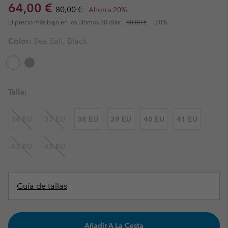
Sale price:
Regular price:
64,00 €
80,00 €
Ahorra 20%
El precio más bajo en los últimos 30 días:
80,00 €
-20%
Color:
Sea Salt, Black
Talla:
36 EU
37 EU
38 EU
39 EU
40 EU
41 EU
42 EU
43 EU
Guía de tallas
Añadir A La Cesta