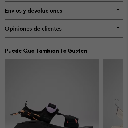
or
collap
Envíos y devoluciones
sectio
Expan
or
collap
Opiniones de clientes
sectio
Expan
or
collap
Puede Que También Te Gusten
sectio