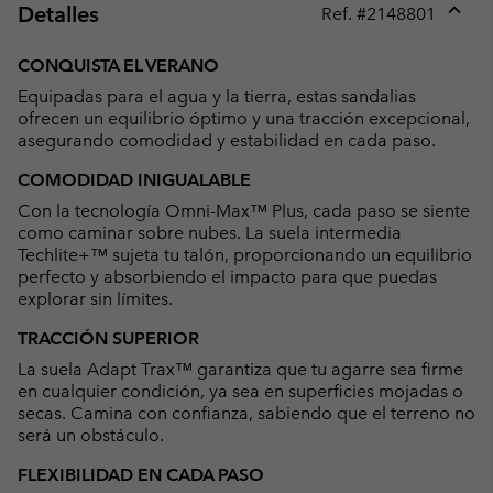
Detalles
Ref. #
2148801
Expan
or
CONQUISTA EL VERANO
collap
Equipadas para el agua y la tierra, estas sandalias
sectio
ofrecen un equilibrio óptimo y una tracción excepcional,
asegurando comodidad y estabilidad en cada paso.
COMODIDAD INIGUALABLE
Con la tecnología Omni-Max™ Plus, cada paso se siente
como caminar sobre nubes. La suela intermedia
Techlite+™ sujeta tu talón, proporcionando un equilibrio
perfecto y absorbiendo el impacto para que puedas
explorar sin límites.
TRACCIÓN SUPERIOR
La suela Adapt Trax™ garantiza que tu agarre sea firme
en cualquier condición, ya sea en superficies mojadas o
secas. Camina con confianza, sabiendo que el terreno no
será un obstáculo.
FLEXIBILIDAD EN CADA PASO