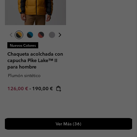
Nuevos Colores
Chaqueta acolchada con
capucha Pike Lake™ II
para hombre
Plumón sintético
Minimum sale price:
Maximum price:
126,00 €
-
190,00 €
Ver Más (36)