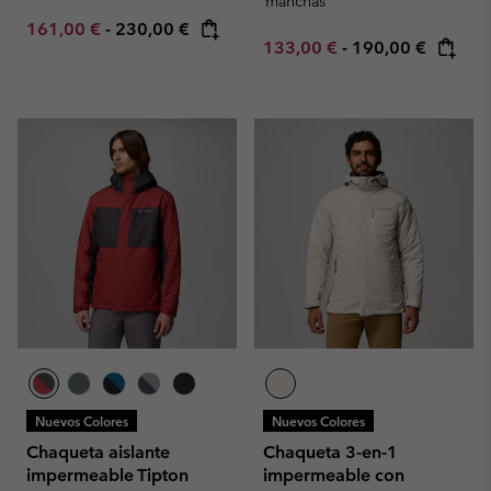
manchas
Minimum sale price:
Maximum price:
161,00 €
-
230,00 €
Minimum sale price:
Maximum price:
133,00 €
-
190,00 €
Nuevos Colores
Nuevos Colores
Chaqueta aislante
Chaqueta 3-en-1
impermeable Tipton
impermeable con