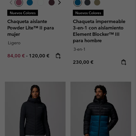
Nuevos Colores
Nuevos Colores
Chaqueta aislante
Chaqueta impermeable
Powder Lite™ II para
3-en-1 con aislamiento
mujer
Element Blocker™ III
para hombre
Ligero
3-en-1
Minimum sale price:
Maximum price:
84,00 €
-
120,00 €
Regular price:
230,00 €