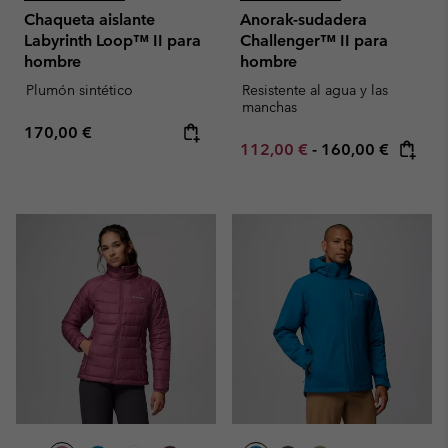
Chaqueta aislante
Anorak-sudadera
Labyrinth Loop™ II para
Challenger™ II para
hombre
hombre
Plumón sintético
Resistente al agua y las
manchas
Regular price:
170,00 €
Minimum sale price:
Maximum price:
112,00 €
-
160,00 €