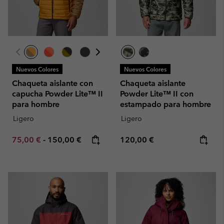
Nuevos Colores
Nuevos Colores
Chaqueta aislante con
Chaqueta aislante
capucha Powder Lite™ II
Powder Lite™ II con
para hombre
estampado para hombre
Ligero
Ligero
Minimum sale price:
Maximum price:
Regular price:
75,00 €
-
150,00 €
120,00 €