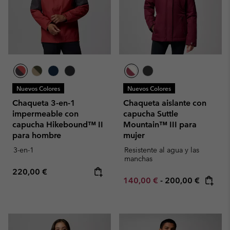
Nuevos Colores
Nuevos Colores
Chaqueta 3-en-1
Chaqueta aislante con
impermeable con
capucha Suttle
capucha Hikebound™ II
Mountain™ III para
para hombre
mujer
3-en-1
Resistente al agua y las
manchas
Regular price:
220,00 €
Minimum sale price:
Maximum price:
140,00 €
-
200,00 €