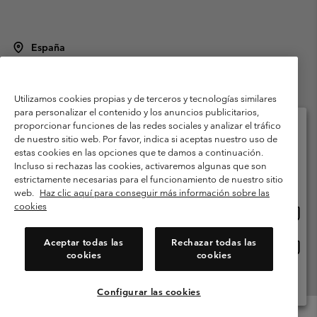
España
©
2026
Columbia Sportswear Spain S.L.U. Avenida del Doctor Arce, 14,
28002 Madrid, España. Todos los derechos reservados.
Utilizamos cookies propias y de terceros y tecnologías similares
Condiciones de uso
Terminos de Venta
Garantía
para personalizar el contenido y los anuncios publicitarios,
Política de Privacidad
proporcionar funciones de las redes sociales y analizar el tráfico
de nuestro sitio web. Por favor, indica si aceptas nuestro uso de
Términos y condiciones del programa de miembros
estas cookies en las opciones que te damos a continuación.
Selecciona tu país e idioma envío
Incluso si rechazas las cookies, activaremos algunas que son
Términos De Uso Del Contenido Generado Por Los Usuarios
Compras en línea disponibles
estrictamente necesarias para el funcionamiento de nuestro sitio
Impressum
Cookies
Public CBCR
web.
Haz clic aquí para conseguir más información sobre las
cookies
Comp
United States
en
Servicio al cliente: Lu. - Vi. de 9:00 a 13:00 y de 14:00 a 18:00
(+)34919015933
línea
Aceptar todas las
Rechazar todas las
Comp
España
dispon
cookies
cookies
en
línea
Ver Todos Los Países
dispon
Configurar las cookies