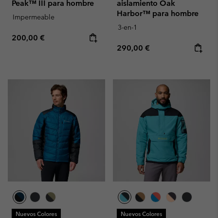
Peak™ III para hombre
aislamiento Oak
Harbor™ para hombre
Impermeable
3-en-1
Regular price:
200,00 €
Regular price:
290,00 €
Nuevos Colores
Nuevos Colores