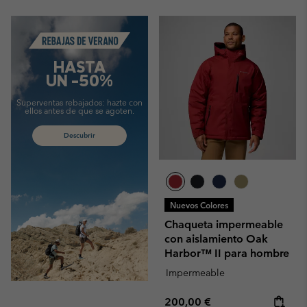
Summer Sale
HASTA
UN -50%
Superventas rebajados:
hazte con
ellos antes de que se agoten.
Descubrir
Nuevos Colores
Chaqueta impermeable
con aislamiento Oak
Harbor™ II para hombre
Impermeable
Regular price:
200,00 €