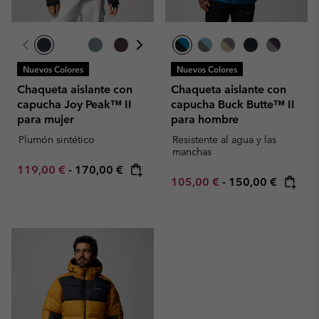
Nuevos Colores
Nuevos Colores
Chaqueta aislante con
Chaqueta aislante con
capucha Joy Peak™ II
capucha Buck Butte™ II
para mujer
para hombre
Plumón sintético
Resistente al agua y las
manchas
Minimum sale price:
Maximum price:
119,00 €
-
170,00 €
Minimum sale price:
Maximum price:
105,00 €
-
150,00 €