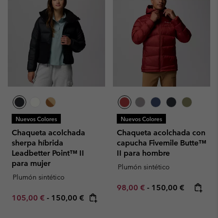
Nuevos Colores
Nuevos Colores
Chaqueta acolchada
Chaqueta acolchada con
sherpa híbrida
capucha Fivemile Butte™
Leadbetter Point™ II
II para hombre
para mujer
Plumón sintético
Plumón sintético
Minimum sale price:
Maximum price:
98,00 €
-
150,00 €
Minimum sale price:
Maximum price:
105,00 €
-
150,00 €