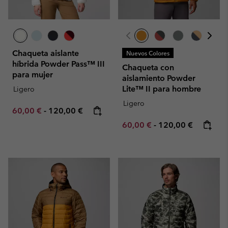
Chaqueta aislante
Nuevos Colores
híbrida Powder Pass™ III
Chaqueta con
para mujer
aislamiento Powder
Lite™ II para hombre
Ligero
Ligero
Minimum sale price:
Maximum price:
60,00 €
-
120,00 €
Minimum sale price:
Maximum price:
60,00 €
-
120,00 €