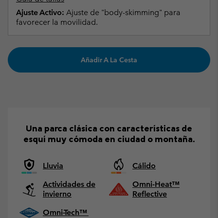
Ajuste Activo:
Ajuste de "body-skimming" para
favorecer la movilidad.
Añadir A La Cesta
Una parca clásica con características de
esquí muy cómoda en ciudad o montaña.
Lluvia
Cálido
Actividades de
Omni-Heat™
invierno
Reflective
Omni-Tech™