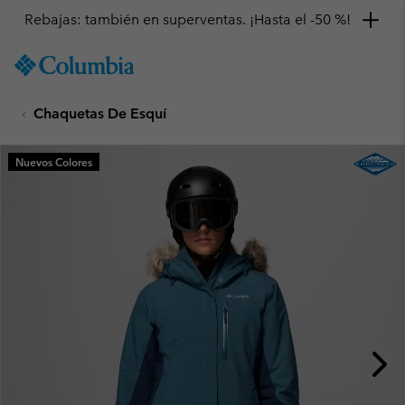
Rebajas: también en superventas. ¡Hasta el -50 %!
SKIP
Columbia
TO
Sportswear
CONTENT
Chaquetas De Esquí
SKIP
TO
MAIN
Nuevos Colores
NAV
SKIP
TO
SEARCH