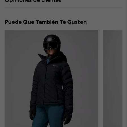
sectio
Expan
or
collap
Puede Que También Te Gusten
sectio