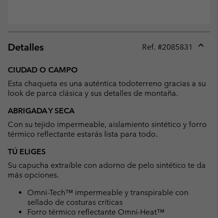
Detalles
Ref. #
2085831
Expan
or
CIUDAD O CAMPO
collap
Esta chaqueta es una auténtica todoterreno gracias a su
sectio
look de parca clásica y sus detalles de montaña.
ABRIGADA Y SECA
Con su tejido impermeable, aislamiento sintético y forro
térmico reflectante estarás lista para todo.
TÚ ELIGES
Su capucha extraíble con adorno de pelo sintético te da
más opciones.
Omni-Tech™ impermeable y transpirable con
sellado de costuras críticas
Forro térmico reflectante Omni-Heat™