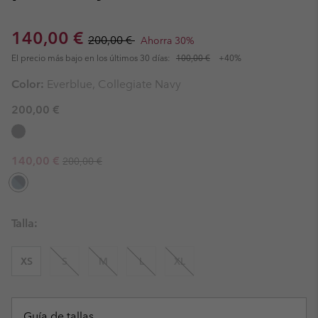
Sale price:
Regular price:
140,00 €
200,00 €
Ahorra 30%
El precio más bajo en los últimos 30 días:
100,00 €
+40%
Color:
Everblue, Collegiate Navy
200,00 €
Regular price:
Sale price:
140,00 €
200,00 €
Talla:
XS
S
M
L
XL
Guía de tallas