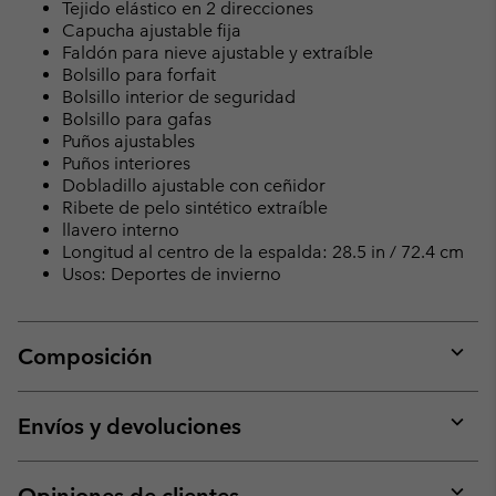
Tejido elástico en 2 direcciones
Capucha ajustable fija
Faldón para nieve ajustable y extraíble
Bolsillo para forfait
Bolsillo interior de seguridad
Bolsillo para gafas
Puños ajustables
Puños interiores
Dobladillo ajustable con ceñidor
Ribete de pelo sintético extraíble
llavero interno
Longitud al centro de la espalda: 28.5 in / 72.4 cm
Usos: Deportes de invierno
Composición
Expan
or
collap
Envíos y devoluciones
sectio
Expan
or
collap
Opiniones de clientes