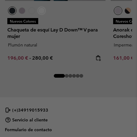
Nuevos Colores
Nuevos Colo
Chaqueta de esquí Lay D Down™ V para
Anorak de 
mujer
Coreshot™
Plumón natural
Impermeab
Minimum sale price:
Maximum price:
Minimum sa
196,00 €
-
280,00 €
161,00 €
(+)34919015933
Servicio al cliente
Formulario de contacto