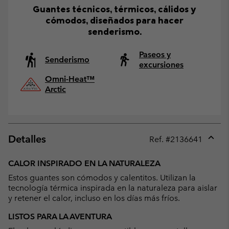
Guantes técnicos, térmicos, cálidos y
cómodos, diseñados para hacer
senderismo.
Paseos y
Senderismo
excursiones
Omni-Heat™
Arctic
Detalles
Ref. #
2136641
Expan
or
CALOR INSPIRADO EN LA NATURALEZA
collap
Estos guantes son cómodos y calentitos. Utilizan la
sectio
tecnología térmica inspirada en la naturaleza para aislar
y retener el calor, incluso en los días más fríos.
LISTOS PARA LA AVENTURA