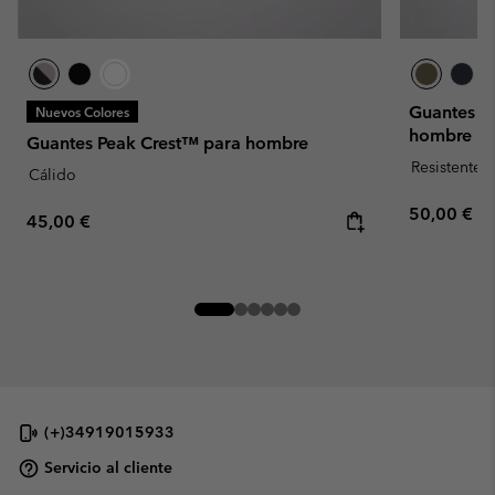
Guantes ai
Nuevos Colores
hombre
Guantes Peak Crest™ para hombre
Resistente 
Cálido
Regular pr
50,00 €
Regular price:
45,00 €
(+)34919015933
Servicio al cliente