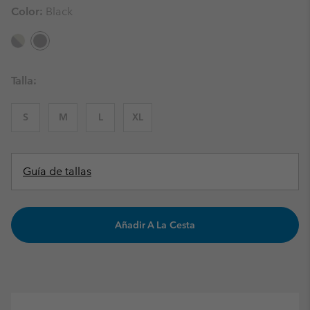
Color:
Black
Talla:
S
M
L
XL
Guía de tallas
Añadir A La Cesta