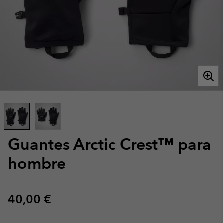
Guantes Arctic Crest™ para
hombre
Regular price:
40,00 €