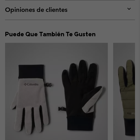
or
collap
Opiniones de clientes
sectio
Expan
or
collap
Puede Que También Te Gusten
sectio