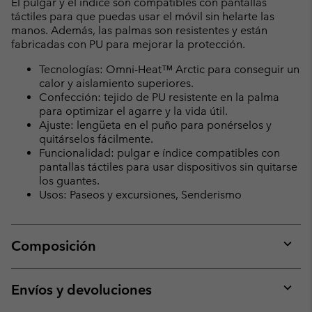
El pulgar y el índice son compatibles con pantallas
táctiles para que puedas usar el móvil sin helarte las
manos. Además, las palmas son resistentes y están
fabricadas con PU para mejorar la protección.
Tecnologías: Omni-Heat™ Arctic para conseguir un
calor y aislamiento superiores.
Confección: tejido de PU resistente en la palma
para optimizar el agarre y la vida útil.
Ajuste: lengüeta en el puño para ponérselos y
quitárselos fácilmente.
Funcionalidad: pulgar e índice compatibles con
pantallas táctiles para usar dispositivos sin quitarse
los guantes.
Usos: Paseos y excursiones, Senderismo
Composición
Expan
or
collap
Envíos y devoluciones
sectio
Expan