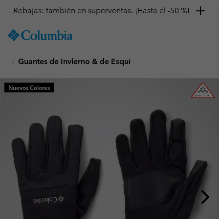
Rebajas: también en superventas. ¡Hasta el -50 %!
SKIP
Columbia
TO
Sportswear
CONTENT
Guantes de Invierno & de Esquí
SKIP
TO
MAIN
Nuevos Colores
NAV
SKIP
TO
SEARCH