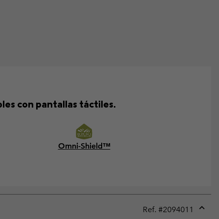
s con pantallas táctiles.
Omni-Shield™
Ref. #
2094011
Expan