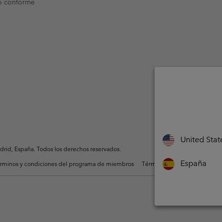
o conforme
United Stat
rid, España. Todos los derechos reservados.
España
rminos y condiciones del programa de miembros
Términos De Uso Del Conteni