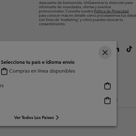
descuento de bienvenida. Utilizaremos tu dirección para
informarte de novedades, ofertas y eventos
promocionales. Consulta nuestra
Política de Privacidad
para conocer más en detalle cómo procesaremos tus datos
con fines de ’marketing’ y cómo puedes revocar tu
consentimiento.
Selecciona tu país e idioma envío
Compras en línea disponibles
Compras
es
en
línea
Compras
do Generado Por Los Usuarios
Impressum
Cookies
Public CBCR
disponibles
en
línea
Ver Todos Los Países
disponibles