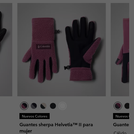
Nuevos Colores
Nuevos Col
Guantes sherpa Helvetia™ II para
Guantes A
mujer
Cálido