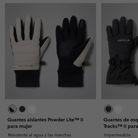
Guantes aislantes Powder Lite™ II
Guantes de esq
para mujer
Tracks™ II par
Resistente al agua y las manchas
Impermeable