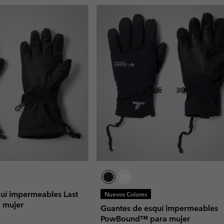
uí impermeables Last
Nuevos Colores
a mujer
Guantes de esquí impermeables
PowBound™ para mujer