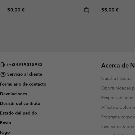
Regular price:
Regular price:
50,00 €
55,00 €
Acerca de N
(+)34919015933
Servicio al cliente
Nuestra historia
Formulario de contacto
Oportunidades pr
Devoluciones
Responsabilidad 
Desistir del contrato
Afíliate a Columb
Estado del pedido
Programa corpora
Envío
Inversores & pre
Pago