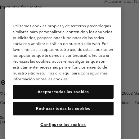
Accesibilidad: N
Preguntas frecuentes
Utilizamos cookies propias y de terceros y tecnologías
similares para personalizar el contenido y los anuncios
publicitarios, proporcionar funciones de las redes
sociales y analizar el tráfico de nuestro sitio web. Por
favor, indica si aceptas nuestro uso de estas cookies en
las opciones que te damos a continuación. Incluso si
rechazas las cookies, activaremos algunas que son
estrictamente necesarias para el funcionamiento de
nuestro sitio web.
Haz clic aquí para conseguir más
información sobre las cookies
España
Aceptar todas las cookies
©
2026
Columbia Sportswear Spain S.L.U. Avenida del Doctor Arce, 14, 28002 Mad
Condiciones de uso
Terminos de Venta
Garantía
Política de Privacidad
Té
Rechazar todas las cookies
Servicio al cliente: Lu. - Vi. de 9:00 a 13:00 y de 14:00 a 18:00
(+)34919015933
Configurar las cookies