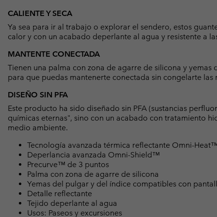
CALIENTE Y SECA
Ya sea para ir al trabajo o explorar el sendero, estos guant
calor y con un acabado deperlante al agua y resistente a las
MANTENTE CONECTADA
Tienen una palma con zona de agarre de silicona y yemas de
para que puedas mantenerte conectada sin congelarte las
DISEÑO SIN PFA
Este producto ha sido diseñado sin PFA (sustancias perfluo
químicas eternas", sino con un acabado con tratamiento hid
medio ambiente.
Tecnología avanzada térmica reflectante Omni-Heat™ 
Deperlancia avanzada Omni-Shield™
Precurve™ de 3 puntos
Palma con zona de agarre de silicona
Yemas del pulgar y del índice compatibles con pantalla
Detalle reflectante
Tejido deperlante al agua
Usos: Paseos y excursiones