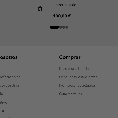
Impermeable
Regular price:
100,00 €
osotros
Comprar
Buscar una tienda
ofesionales
Descuento estudiantes
corporativa
Promociones actuales
ia
Guía de tallas
tivo
nsa