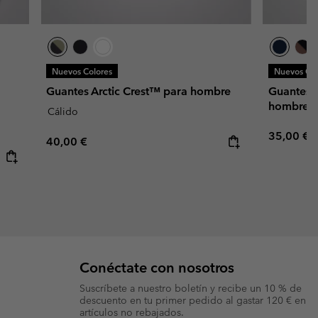
Nuevos Colores
Nuevos Col
Guantes Arctic Crest™ para hombre
Guantes 
hombre
Cálido
Regular p
35,00 €
Regular price:
40,00 €
Conéctate con nosotros
Suscríbete a nuestro boletín y recibe un 10 % de
descuento en tu primer pedido al gastar 120 € en
artículos no rebajados.