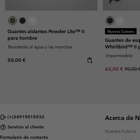
Guantes aislantes Powder Lite™ II
Nuevos Colores
para hombre
Guantes de es
Whirlibird™ II
Resistente al agua y las manchas
Impermeable
Regular price:
50,00 €
Sale price:
Regula
63,00 €
90,00 
Acerca de N
(+)34919015933
Servicio al cliente
Nuestra historia
Formulario de contacto