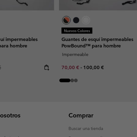
Nuevos Colores
quí impermeables
Guantes de esquí impermeables
 para hombre
PowBound™ para hombre
Impermeable
r price:
Minimum sale price:
Maximum price:
€
70,00 €
-
100,00 €
osotros
Comprar
Buscar una tienda