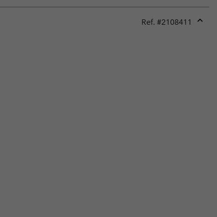
Ref. #
2108411
Expan
or
collap
sectio