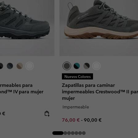
Nuevos Colores
ermeables para
Zapatillas para caminar
nd™ IV para mujer
impermeables Crestwood™ II pa
mujer
Impermeable
rice:
mum price:
0 €
Minimum sale price:
Maximum price:
76,00 €
-
90,00 €