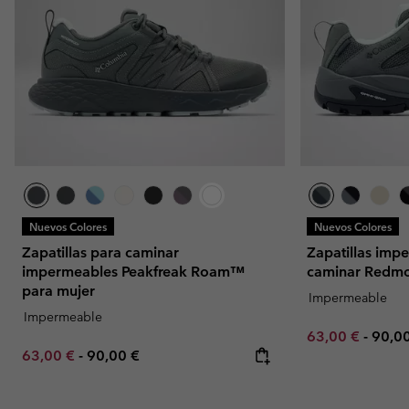
Nuevos Colores
Nuevos Colores
Zapatillas para caminar
Zapatillas imp
impermeables Peakfreak Roam™
caminar Redmo
para mujer
Impermeable
Impermeable
Minimum sale p
Maxi
63,00 €
-
90,0
Minimum sale price:
Maximum price:
63,00 €
-
90,00 €