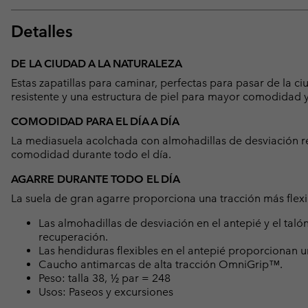
Detalles
DE LA CIUDAD A LA NATURALEZA
Estas zapatillas para caminar, perfectas para pasar de la c
resistente y una estructura de piel para mayor comodidad y
COMODIDAD PARA EL DÍA A DÍA
La mediasuela acolchada con almohadillas de desviación r
comodidad durante todo el día.
AGARRE DURANTE TODO EL DÍA
La suela de gran agarre proporciona una tracción más flexib
Las almohadillas de desviación en el antepié y el ta
recuperación.
Las hendiduras flexibles en el antepié proporcionan 
Caucho antimarcas de alta tracción OmniGrip™.
Peso: talla 38, ½ par = 248
Usos: Paseos y excursiones