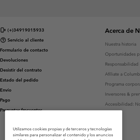
Acerca de N
(+)34919015933
Servicio al cliente
Nuestra historia
Formulario de contacto
Oportunidades pr
Devoluciones
Responsabilidad 
Desistir del contrato
Afíliate a Columb
Estado del pedido
Programa corpora
Envío
Inversores & pre
Pago
Accesibilidad: N
Preguntas frecuentes
Utilizamos cookies propias y de terceros y tecnologías
similares para personalizar el contenido y los anuncios