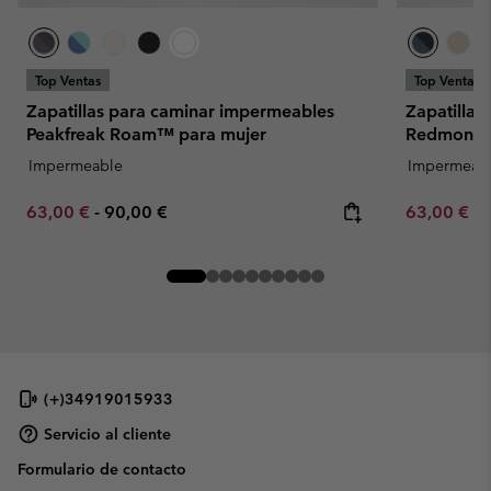
Top Ventas
Top Ventas
Zapatillas para caminar impermeables
Zapatillas
Peakfreak Roam™ para mujer
Redmond™ 
Impermeable
Impermeab
Minimum sale price:
Maximum price:
Minimum sa
63,00 €
-
90,00 €
63,00 €
-
(+)34919015933
Servicio al cliente
Formulario de contacto