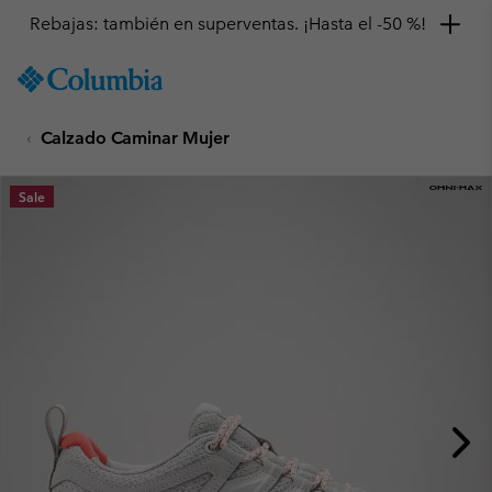
Rebajas: también en superventas. ¡Hasta el -50 %!
SKIP
Columbia
TO
Sportswear
CONTENT
Calzado Caminar Mujer
SKIP
TO
MAIN
Sale
NAV
SKIP
TO
SEARCH