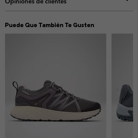
Opiniones de clientes
sectio
Expan
or
collap
Puede Que También Te Gusten
sectio