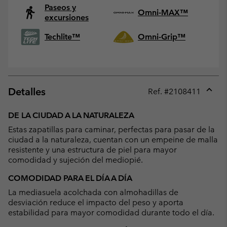
Paseos y
Omni-MAX™
excursiones
Techlite™
Omni-Grip™
Detalles
Ref. #
2108411
Expan
or
DE LA CIUDAD A LA NATURALEZA
collap
Estas zapatillas para caminar, perfectas para pasar de la
sectio
ciudad a la naturaleza, cuentan con un empeine de malla
resistente y una estructura de piel para mayor
comodidad y sujeción del mediopié.
COMODIDAD PARA EL DÍA A DÍA
La mediasuela acolchada con almohadillas de
desviación reduce el impacto del peso y aporta
estabilidad para mayor comodidad durante todo el día.