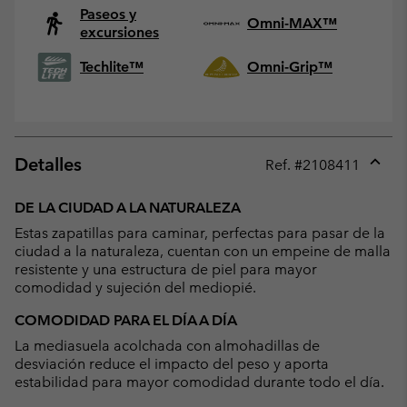
Paseos y
Omni-MAX™
excursiones
Techlite™
Omni-Grip™
Detalles
Ref. #
2108411
Expan
or
DE LA CIUDAD A LA NATURALEZA
collap
Estas zapatillas para caminar, perfectas para pasar de la
sectio
ciudad a la naturaleza, cuentan con un empeine de malla
resistente y una estructura de piel para mayor
comodidad y sujeción del mediopié.
COMODIDAD PARA EL DÍA A DÍA
La mediasuela acolchada con almohadillas de
desviación reduce el impacto del peso y aporta
estabilidad para mayor comodidad durante todo el día.