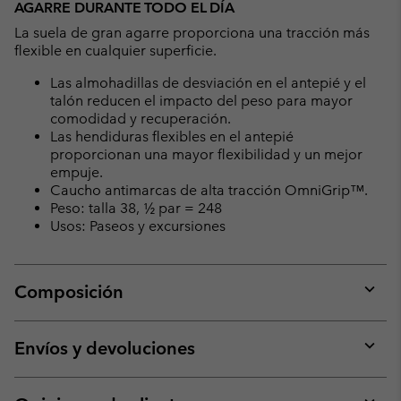
AGARRE DURANTE TODO EL DÍA
La suela de gran agarre proporciona una tracción más
flexible en cualquier superficie.
Las almohadillas de desviación en el antepié y el
talón reducen el impacto del peso para mayor
comodidad y recuperación.
Las hendiduras flexibles en el antepié
proporcionan una mayor flexibilidad y un mejor
empuje.
Caucho antimarcas de alta tracción OmniGrip™.
Peso: talla 38, ½ par = 248
Usos: Paseos y excursiones
Composición
Expan
or
collap
Envíos y devoluciones
sectio
Expan
or
collap