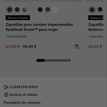
Nuevos Colores
Nuevos Colo
Zapatillas para caminar impermeables
Zapatillas
Peakfreak Roam™ para mujer
Redmond™ 
Impermeable
Impermeab
Minimum sale price:
Maximum price:
Minimum sa
63,00 €
-
90,00 €
63,00 €
-
(+)34919015933
Servicio al cliente
Formulario de contacto