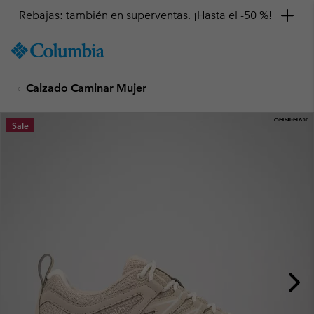
Rebajas: también en superventas. ¡Hasta el -50 %!
SKIP
Columbia
TO
Sportswear
CONTENT
Calzado Caminar Mujer
SKIP
TO
MAIN
Sale
NAV
SKIP
TO
SEARCH