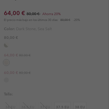
Sale price:
Regular price:
64,00 €
80,00 €
Ahorra 20%
El precio más bajo en los últimos 30 días:
80,00 €
-20%
Color:
Dark Stone, Sea Salt
80,00 €
Regular price:
Sale price:
64,00 €
80,00 €
Regular price:
Sale price:
60,00 €
80,00 €
Talla:
36 EU
36.5 EU
37 EU
37.5 EU
38 EU