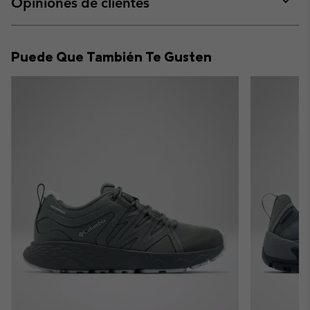
Opiniones de clientes
sectio
Expan
or
collap
Puede Que También Te Gusten
sectio