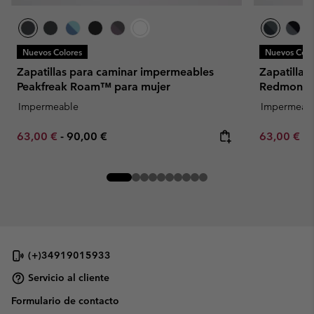
Nuevos Colores
Nuevos Colo
Zapatillas para caminar impermeables
Zapatillas
Peakfreak Roam™ para mujer
Redmond™ 
Impermeable
Impermeab
Minimum sale price:
Maximum price:
Minimum sa
63,00 €
-
90,00 €
63,00 €
-
(+)34919015933
Servicio al cliente
Formulario de contacto