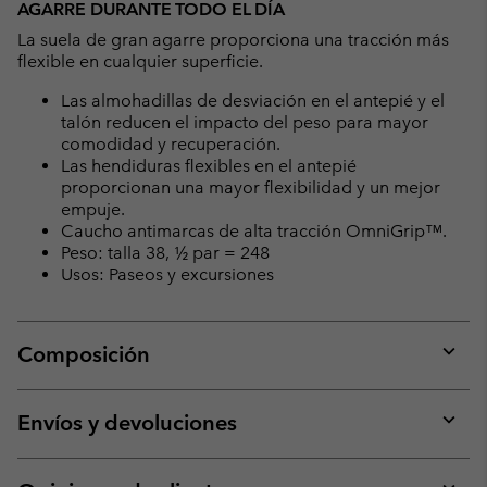
AGARRE DURANTE TODO EL DÍA
La suela de gran agarre proporciona una tracción más
flexible en cualquier superficie.
Las almohadillas de desviación en el antepié y el
talón reducen el impacto del peso para mayor
comodidad y recuperación.
Las hendiduras flexibles en el antepié
proporcionan una mayor flexibilidad y un mejor
empuje.
Caucho antimarcas de alta tracción OmniGrip™.
Peso: talla 38, ½ par = 248
Usos: Paseos y excursiones
Composición
Expan
or
collap
Envíos y devoluciones
sectio
Expan
or
collap