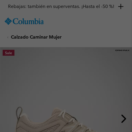
Rebajas: también en superventas. ¡Hasta el -50 %!
SKIP
Columbia
TO
Sportswear
CONTENT
Calzado Caminar Mujer
SKIP
TO
MAIN
Sale
NAV
SKIP
TO
SEARCH