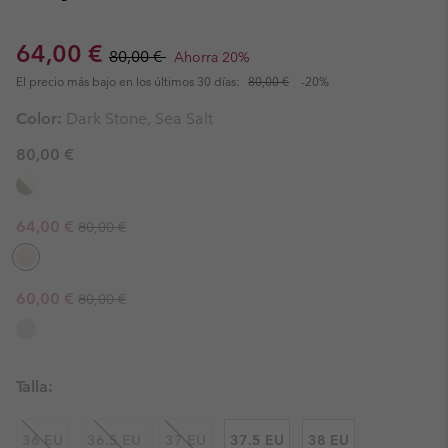
Sale price:
Regular price:
64,00 €
80,00 €
Ahorra 20%
El precio más bajo en los últimos 30 días:
80,00 €
-20%
Color:
Dark Stone, Sea Salt
80,00 €
Regular price:
Sale price:
64,00 €
80,00 €
Regular price:
Sale price:
60,00 €
80,00 €
Talla:
36 EU
36.5 EU
37 EU
37.5 EU
38 EU