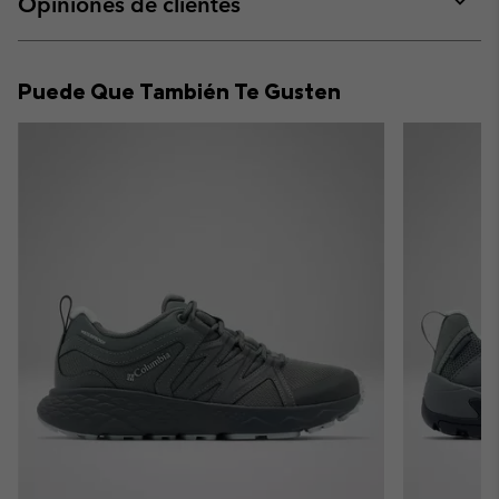
Opiniones de clientes
sectio
Expan
or
collap
Puede Que También Te Gusten
sectio