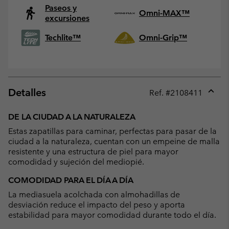
Paseos y
Omni-MAX™
excursiones
Techlite™
Omni-Grip™
Detalles
Ref. #
2108411
Expan
or
DE LA CIUDAD A LA NATURALEZA
collap
Estas zapatillas para caminar, perfectas para pasar de la
sectio
ciudad a la naturaleza, cuentan con un empeine de malla
resistente y una estructura de piel para mayor
comodidad y sujeción del mediopié.
COMODIDAD PARA EL DÍA A DÍA
La mediasuela acolchada con almohadillas de
desviación reduce el impacto del peso y aporta
estabilidad para mayor comodidad durante todo el día.