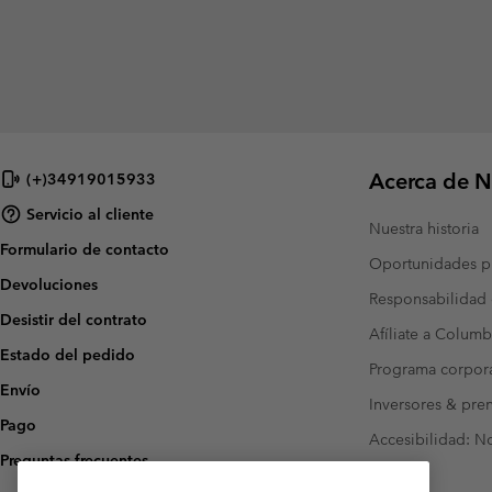
Acerca de N
(+)34919015933
Servicio al cliente
Nuestra historia
Formulario de contacto
Oportunidades pr
Devoluciones
Responsabilidad 
Desistir del contrato
Afíliate a Columb
Estado del pedido
Programa corpora
Envío
Inversores & pre
Pago
Accesibilidad: N
Preguntas frecuentes