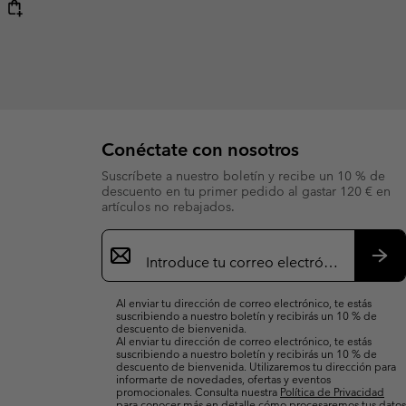
Conéctate con nosotros
Suscríbete a nuestro boletín y recibe un 10 % de
descuento en tu primer pedido al gastar 120 € en
artículos no rebajados.
Suscripción
de
correo
Susc
electrónico
Al enviar tu dirección de correo electrónico, te estás
suscribiendo a nuestro boletín y recibirás un 10 % de
descuento de bienvenida.
Al enviar tu dirección de correo electrónico, te estás
suscribiendo a nuestro boletín y recibirás un 10 % de
descuento de bienvenida. Utilizaremos tu dirección para
informarte de novedades, ofertas y eventos
promocionales. Consulta nuestra
Política de Privacidad
para conocer más en detalle cómo procesaremos tus datos