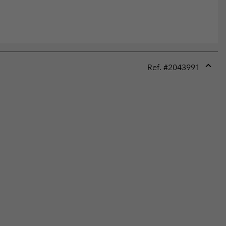
Ref. #
2043991
Expan
or
collap
sectio