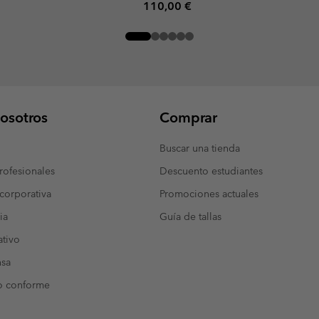
Regular price:
110,00 €
osotros
Comprar
Buscar una tienda
ofesionales
Descuento estudiantes
corporativa
Promociones actuales
ia
Guía de tallas
tivo
nsa
o conforme