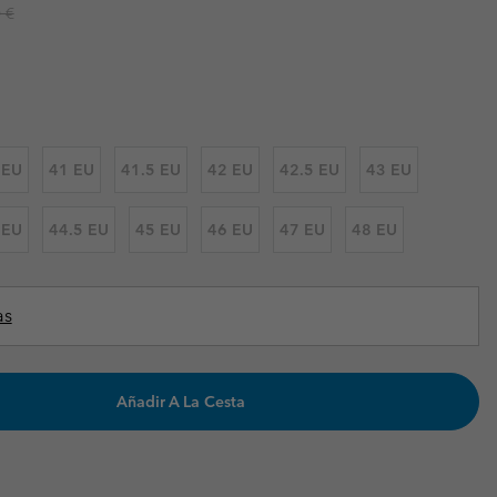
r price:
 €
Invierno & de Esquí
Invierno & de Esquí
Guía De Artícolos Impermeables
Guía De Artícolos Impermeables
as grandes
 para mujer
s para hombre
 EU
41 EU
41.5 EU
42 EU
42.5 EU
43 EU
 EU
44.5 EU
45 EU
46 EU
47 EU
48 EU
as
Añadir A La Cesta