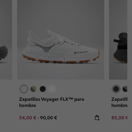
Zapatillas Voyager FLX™ para
Zapatilla
hombre
hombre
Minimum sale price:
Maximum price:
Minimum s
54,00 €
-
90,00 €
85,00 €