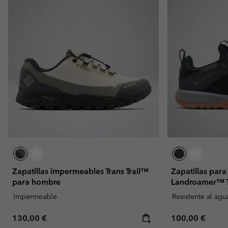
Zapatillas impermeables Trans Trail™
Zapatillas par
para hombre
Landroamer™ T
Impermeable
Resistente al agu
Regular price:
Regular price:
130,00 €
100,00 €