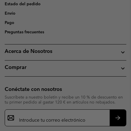
Estado del pedido
Envío
Pago
Preguntas frecuentes
Acerca de Nosotros
Comprar
Conéctate con nosotros
Suscríbete a nuestro boletín y recibe un 10 % de descuento en
tu primer pedido al gastar 120 € en artículos no rebajados.
Suscripción
de
correo
Suscri
electrónico