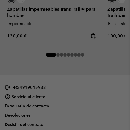
Zapatillas impermeables Trans Trail™ para
Zapatilla
hombre
Trailrider
Impermeable
Resistente 
Regular price:
Regular pr
130,00 €
100,00 €
(+)34919015933
Servicio al cliente
Formulario de contacto
Devoluciones
Desistir del contrato