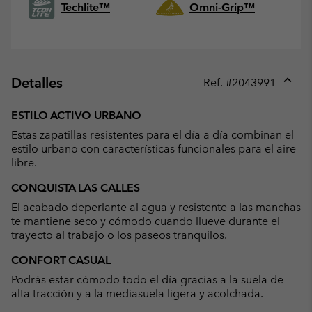
Techlite™
Omni-Grip™
Detalles
Ref. #
2043991
Expan
or
ESTILO ACTIVO URBANO
collap
Estas zapatillas resistentes para el día a día combinan el
sectio
estilo urbano con características funcionales para el aire
libre.
CONQUISTA LAS CALLES
El acabado deperlante al agua y resistente a las manchas
te mantiene seco y cómodo cuando llueve durante el
trayecto al trabajo o los paseos tranquilos.
CONFORT CASUAL
Podrás estar cómodo todo el día gracias a la suela de
alta tracción y a la mediasuela ligera y acolchada.