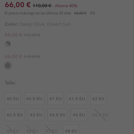
Sale price:
Regular price:
66,00 €
110,00 €
Ahorra 40%
El precio más bajo en los últimos 30 días:
66,00 €
0%
Color:
Deep Olive, Desert Sun
Regular price:
Sale price:
88,00 €
110,00 €
Regular price:
Sale price:
66,00 €
110,00 €
Talla:
40 EU
40.5 EU
41 EU
41.5 EU
42 EU
42.5 EU
43 EU
43.5 EU
44 EU
44.5 EU
45 EU
46 EU
47 EU
48 EU