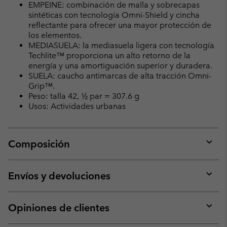
EMPEINE: combinación de malla y sobrecapas
sintéticas con tecnología Omni-Shield y cincha
reflectante para ofrecer una mayor protección de
los elementos.
MEDIASUELA: la mediasuela ligera con tecnología
Techlite™ proporciona un alto retorno de la
energía y una amortiguación superior y duradera.
SUELA: caucho antimarcas de alta tracción Omni-
Grip™.
Peso: talla 42, ½ par = 307.6 g
Usos: Actividades urbanas
Composición
Expan
or
collap
Envíos y devoluciones
sectio
Expan
or
collap
Opiniones de clientes
sectio
Expan
or