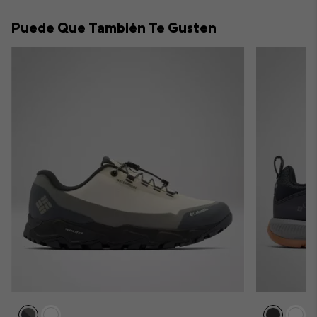
collap
Puede Que También Te Gusten
sectio