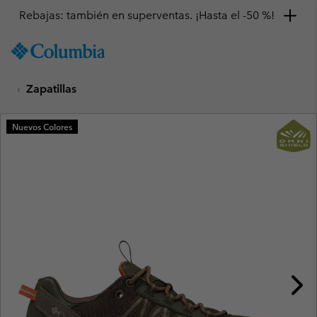
Rebajas: también en superventas. ¡Hasta el -50 %!
SKIP
Columbia
TO
Sportswear
CONTENT
Zapatillas
SKIP
TO
MAIN
Nuevos Colores
NAV
SKIP
TO
SEARCH