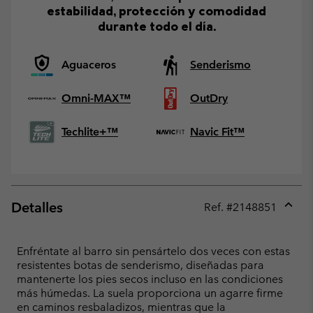
estabilidad, protección y comodidad
durante todo el día.
Aguaceros
Senderismo
Omni-MAX™
OutDry
Techlite+™
Navic Fit™
Detalles
Ref. #
2148851
Expan
or
collap
Enfréntate al barro sin pensártelo dos veces con estas
sectio
resistentes botas de senderismo, diseñadas para
mantenerte los pies secos incluso en las condiciones
más húmedas. La suela proporciona un agarre firme
en caminos resbaladizos, mientras que la