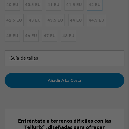
40 EU
40.5 EU
41 EU
41.5 EU
42 EU
42.5 EU
43 EU
43.5 EU
44 EU
44.5 EU
45 EU
46 EU
47 EU
48 EU
Guía de tallas
Añadir A La Cesta
Enfréntate a terrenos difíciles con las
Tellurix™, diseñadas para ofrecer