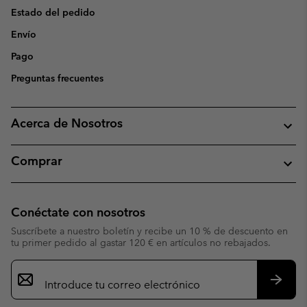
Estado del pedido
Envío
Pago
Preguntas frecuentes
Acerca de Nosotros
Comprar
Conéctate con nosotros
Suscríbete a nuestro boletín y recibe un 10 % de descuento en
tu primer pedido al gastar 120 € en artículos no rebajados.
Suscripción
de
correo
Suscri