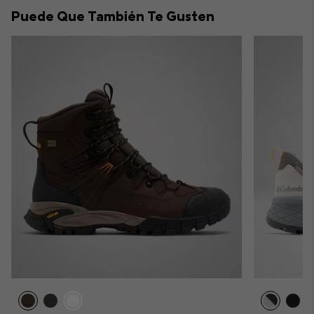
collap
Puede Que También Te Gusten
sectio