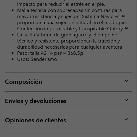
impacto para reducir el estrés en el pie.
Malla técnica con sobrecapas sin costuras para
mayor resistencia y sujeción. Sistema Navic Fit™
proporciona una sujeción natural en el mediopié.
Confección impermeable y transpirable Outdry™.
La suela Vibram de gran agarre y el empeine
técnico y resistente proporcionan la tracción y
durabilidad necesarias para cualquier aventura.
Peso: talla 42, ½ par = 368.5g
Usos: Senderismo
Composición
Expan
or
collap
Envíos y devoluciones
sectio
Expan
or
collap
Opiniones de clientes
sectio
Expan
or