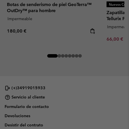
Botas de senderismo de piel GeoTerra™
Nuevos Colo
OutDry™ para hombre
Zapatilla
Tellurix 
Impermeable
Impermeab
Regular price:
180,00 €
Minimum sa
66,00 €
-
(+)34919015933
Servicio al cliente
Formulario de contacto
Devoluciones
Desistir del contrato