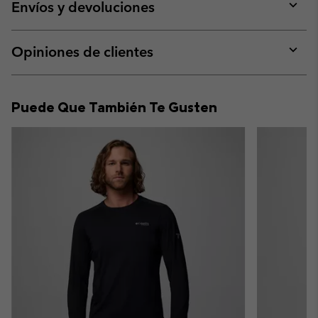
collap
Envíos y devoluciones
sectio
Expan
or
collap
Opiniones de clientes
sectio
Expan
or
collap
Puede Que También Te Gusten
sectio