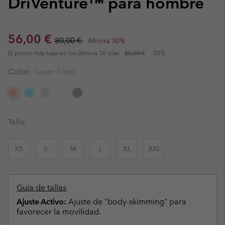
DriVenture™ para hombre
Sale price:
Regular price:
56,00 €
80,00 €
Ahorra 30%
El precio más bajo en los últimos 30 días:
80,00 €
-30%
Color:
Super Sonic
Talla:
XS
S
M
L
XL
XXL
Guía de tallas
Ajuste Activo:
Ajuste de "body-skimming" para
favorecer la movilidad.