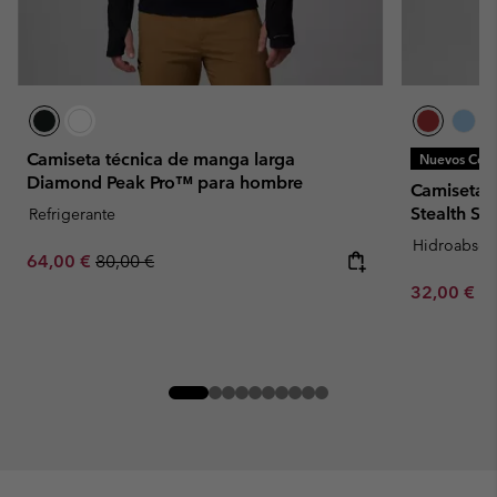
Camiseta técnica de manga larga
Nuevos Colo
Diamond Peak Pro™ para hombre
Camiseta t
Stealth S
Refrigerante
Hidroabsor
Sale price:
Regular price:
64,00 €
80,00 €
Minimum sa
32,00 €
-