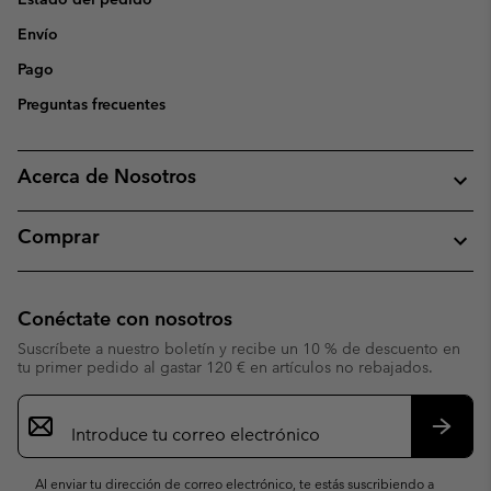
Envío
Pago
Preguntas frecuentes
Acerca de Nosotros
Comprar
Conéctate con nosotros
Suscríbete a nuestro boletín y recibe un 10 % de descuento en
tu primer pedido al gastar 120 € en artículos no rebajados.
Suscripción
de
correo
Suscri
electrónico
Al enviar tu dirección de correo electrónico, te estás suscribiendo a