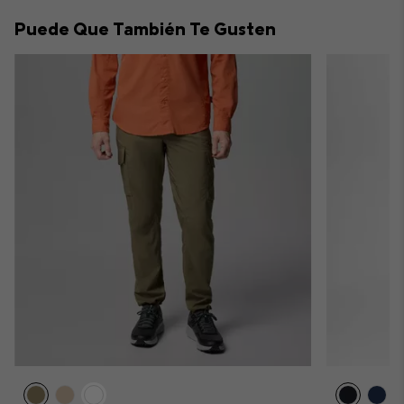
collap
Puede Que También Te Gusten
sectio