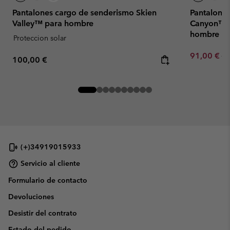
Pantalones cargo de senderismo Skien
Pantalones
Valley™ para hombre
Canyon™ O
hombre
Proteccion solar
Sale price:
Re
91,00 €
13
Regular price:
100,00 €
(+)34919015933
Servicio al cliente
Formulario de contacto
Devoluciones
Desistir del contrato
Estado del pedido