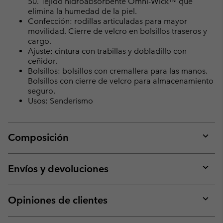
50. Tejido hidroabsorbente Omni-Wick™ que
elimina la humedad de la piel.
Confección: rodillas articuladas para mayor
movilidad. Cierre de velcro en bolsillos traseros y
cargo.
Ajuste: cintura con trabillas y dobladillo con
ceñidor.
Bolsillos: bolsillos con cremallera para las manos.
Bolsillos con cierre de velcro para almacenamiento
seguro.
Usos: Senderismo
Composición
Expan
or
collap
Envíos y devoluciones
sectio
Expan
or
collap
Opiniones de clientes
sectio
Expan
or