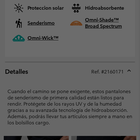
Proteccion solar
Hidroabsorbente
Omni-Shade™
Senderismo
Broad Spectrum
Omni-Wick™
Detalles
Ref. #
2160171
Expan
or
collap
Cuando el camino se pone exigente, estos pantalones
sectio
de senderismo de primera calidad están listos para
rendir. Protégete de los rayos UV y de la humedad
gracias a su avanzada tecnología de hidroabsorción.
Además, podrás llevar tus artículos siempre a mano en
los bolsillos cargo.