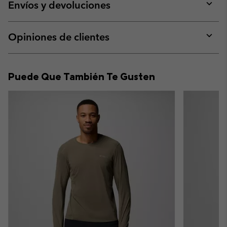
collap
Envíos y devoluciones
sectio
Expan
or
collap
Opiniones de clientes
sectio
Expan
or
collap
Puede Que También Te Gusten
sectio