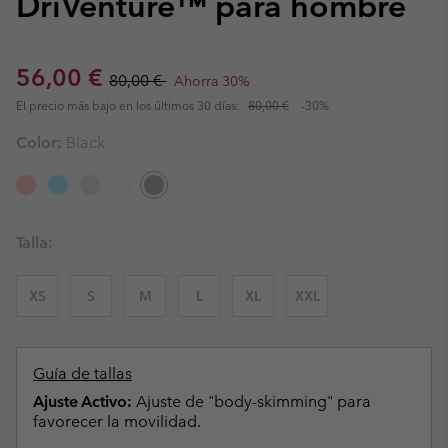
DriVenture™ para hombre
Sale price:
Regular price:
56,00 €
80,00 €
Ahorra 30%
El precio más bajo en los últimos 30 días:
80,00 €
-30%
Color:
Black
Talla:
XS
S
M
L
XL
XXL
Guía de tallas
Ajuste Activo:
Ajuste de "body-skimming" para
favorecer la movilidad.