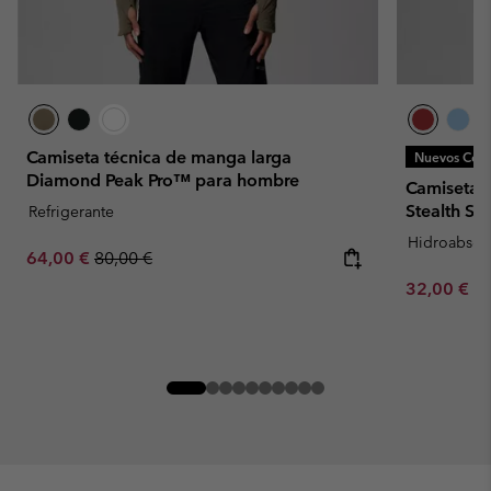
Camiseta técnica de manga larga
Nuevos Colo
Diamond Peak Pro™ para hombre
Camiseta t
Stealth S
Refrigerante
Hidroabsor
Sale price:
Regular price:
64,00 €
80,00 €
Minimum sa
32,00 €
-