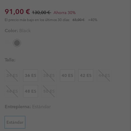
Sale price:
Regular price:
91,00 €
130,00 €
Ahorra 30%
El precio más bajo en los últimos 30 días:
65,00 €
+40%
Color:
Black
Talla:
34 ES
36 ES
38 ES
40 ES
42 ES
44 ES
46 ES
48 ES
50 ES
Entrepierna:
Estàndar
Estàndar