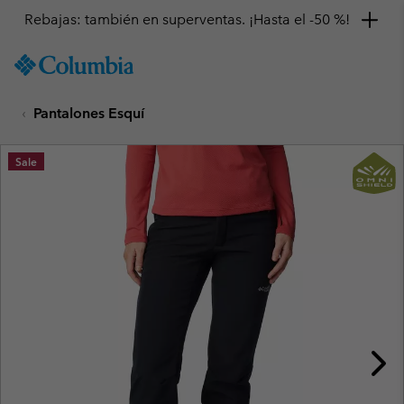
Rebajas: también en superventas. ¡Hasta el -50 %!
SKIP
Columbia
TO
Sportswear
CONTENT
Pantalones Esquí
SKIP
TO
MAIN
Sale
NAV
SKIP
TO
SEARCH