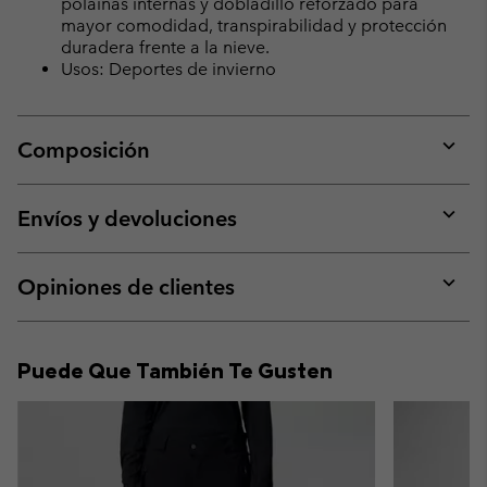
polainas internas y dobladillo reforzado para
mayor comodidad, transpirabilidad y protección
duradera frente a la nieve.
Usos: Deportes de invierno
Composición
Expan
or
collap
Envíos y devoluciones
sectio
Expan
or
collap
Opiniones de clientes
sectio
Expan
or
collap
Puede Que También Te Gusten
sectio