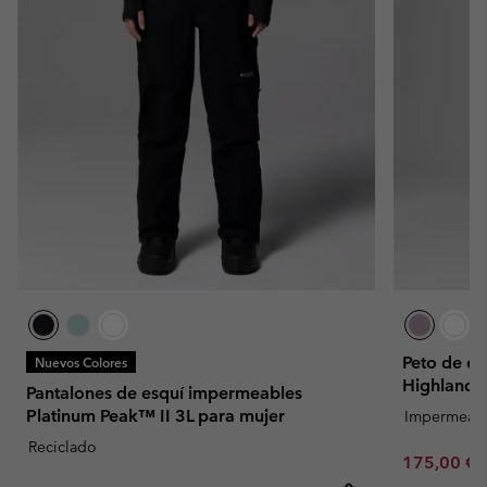
Peto de es
Nuevos Colores
Highland 
Pantalones de esquí impermeables
Platinum Peak™ II 3L para mujer
Impermeab
Reciclado
Sale price:
175,00 €