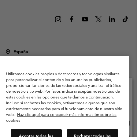
España
©
2026
Columbia Sportswear Spain S.L.U. Avenida del Doctor Arce, 14,
28002 Madrid, España. Todos los derechos reservados.
Utilizamos cookies propias y de terceros y tecnologías similares
Condiciones de uso
Terminos de Venta
Garantía
para personalizar el contenido y los anuncios publicitarios,
Política de Privacidad
proporcionar funciones de las redes sociales y analizar el tráfico
de nuestro sitio web. Por favor, indica si aceptas nuestro uso de
Términos y condiciones del programa de miembros
estas cookies en las opciones que te damos a continuación.
Selecciona tu país e idioma envío
Incluso si rechazas las cookies, activaremos algunas que son
Términos De Uso Del Contenido Generado Por Los Usuarios
Compras en línea disponibles
estrictamente necesarias para el funcionamiento de nuestro sitio
Impressum
Cookies
Public CBCR
web.
Haz clic aquí para conseguir más información sobre las
cookies
Comp
United States
en
Servicio al cliente: Lu. - Vi. de 9:00 a 13:00 y de 14:00 a 18:00
(+)34919015933
línea
Aceptar todas las
Rechazar todas las
Comp