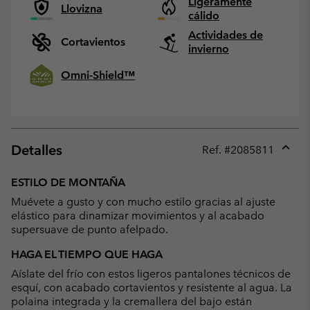
Ligeramente
Llovizna
cálido
Actividades de
Cortavientos
invierno
Omni-Shield™
Detalles
Ref. #
2085811
Expan
or
ESTILO DE MONTAÑA
collap
Muévete a gusto y con mucho estilo gracias al ajuste
sectio
elástico para dinamizar movimientos y al acabado
supersuave de punto afelpado.
HAGA EL TIEMPO QUE HAGA
Aíslate del frío con estos ligeros pantalones técnicos de
esquí, con acabado cortavientos y resistente al agua. La
polaina integrada y la cremallera del bajo están