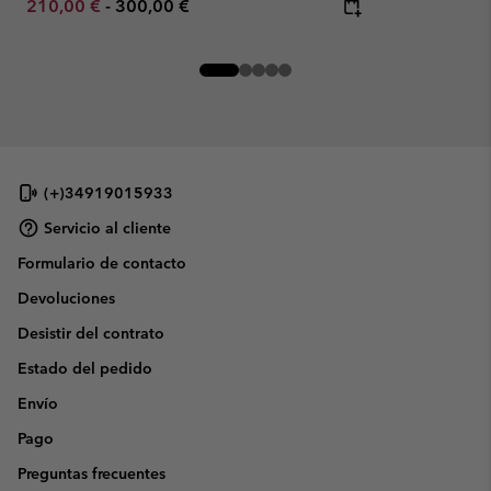
Minimum sale price:
Maximum price:
210,00 €
-
300,00 €
(+)34919015933
Servicio al cliente
Formulario de contacto
Devoluciones
Desistir del contrato
Estado del pedido
Envío
Pago
Preguntas frecuentes