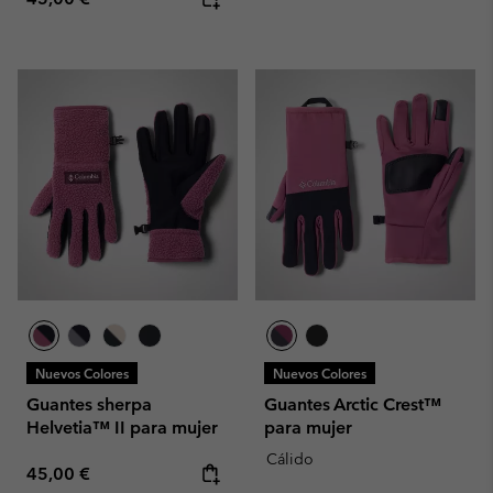
Nuevos Colores
Nuevos Colores
Guantes sherpa
Guantes Arctic Crest™
Helvetia™ II para mujer
para mujer
Cálido
Regular price:
45,00 €