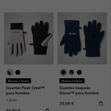
Nuevos Colores
Nuevos Colores
Guantes Peak Crest™
Guantes Sequoia
para hombre
Grove™ para hombre
Cálido
Regular price:
35,00 €
Regular price:
45,00 €