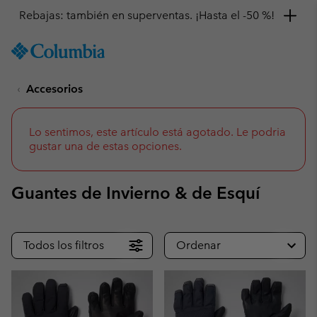
Consigue un 10 % de descuento
SKIP
Columbia
TO
Sportswear
CONTENT
Accesorios
SKIP
TO
MAIN
NAV
Lo sentimos, este artículo está agotado. Le podria
gustar una de estas opciones.
SKIP
TO
SEARCH
Guantes de Invierno & de Esquí
Todos los filtros
Ordenar