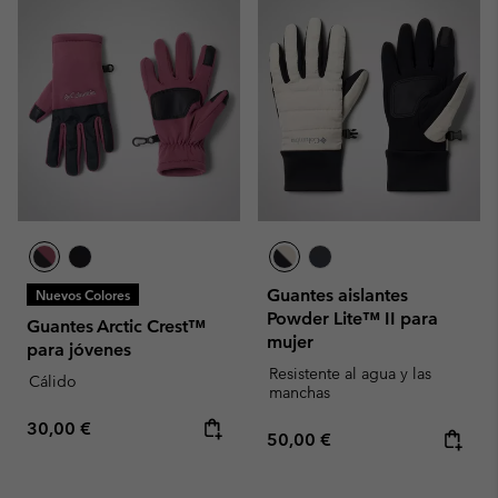
Guantes aislantes
Nuevos Colores
Powder Lite™ II para
Guantes Arctic Crest™
mujer
para jóvenes
Resistente al agua y las
Cálido
manchas
Regular price:
30,00 €
Regular price:
50,00 €