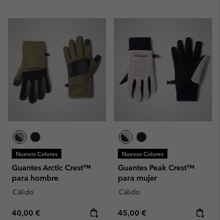
Nuevos Colores
Nuevos Colores
Guantes Arctic Crest™
Guantes Peak Crest™
para hombre
para mujer
Cálido
Cálido
Regular price:
Regular price:
40,00 €
45,00 €