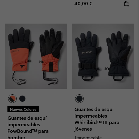
Regular price:
40,00 €
Guantes de esquí
Nuevos Colores
impermeables
Guantes de esquí
Whirlibird™ III para
impermeables
jóvenes
PowBound™ para
hombre
Impermeable