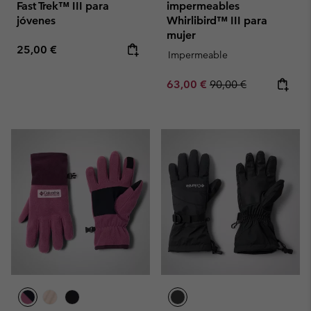
Fast Trek™ III para
impermeables
jóvenes
Whirlibird™ III para
mujer
Regular price:
25,00 €
Impermeable
Sale price:
Regular price:
63,00 €
90,00 €