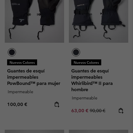
Nuevos Colores
Nuevos Colores
Guantes de esquí
Guantes de esquí
impermeables
impermeables
PowBound™ para mujer
Whirlibird™ II para
hombre
Impermeable
Impermeable
Regular price:
100,00 €
Sale price:
Regular price:
63,00 €
90,00 €