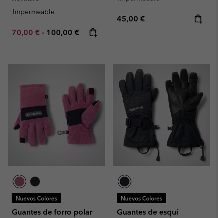
Impermeable
Regular price:
45,00 €
Minimum sale price:
Maximum price:
70,00 €
-
100,00 €
Nuevos Colores
Nuevos Colores
Guantes de forro polar
Guantes de esquí