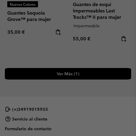
Guantes de esquí
Nuevos Colores
impermeables Last
Guantes Sequoia
Tracks™ II para mujer
Grove™ para mujer
Impermeable
Regular price:
35,00 €
Regular price:
55,00 €
Ver Más (1)
(+)34919015933
Servicio al cliente
Formulario de contacto